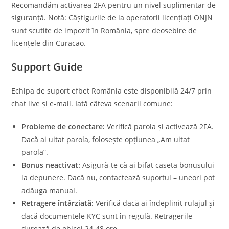
Recomandăm activarea 2FA pentru un nivel suplimentar de
siguranță. Notă: Câștigurile de la operatorii licențiați ONJN
sunt scutite de impozit în România, spre deosebire de
licențele din Curacao.
Support Guide
Echipa de suport efbet România este disponibilă 24/7 prin
chat live și e-mail. Iată câteva scenarii comune:
Probleme de conectare:
Verifică parola și activează 2FA.
Dacă ai uitat parola, folosește opțiunea „Am uitat
parola”.
Bonus neactivat:
Asigură-te că ai bifat caseta bonusului
la depunere. Dacă nu, contactează suportul – uneori pot
adăuga manual.
Retragere întârziată:
Verifică dacă ai îndeplinit rulajul și
dacă documentele KYC sunt în regulă. Retragerile
durează de obicei 24-48 ore.