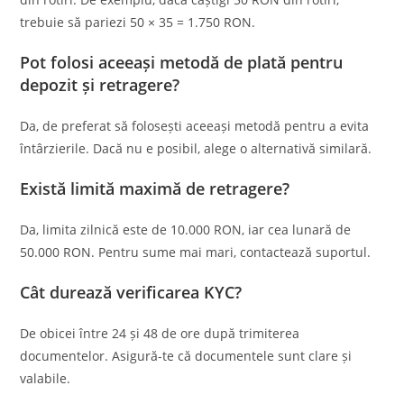
trebuie să pariezi 50 × 35 = 1.750 RON.
Pot folosi aceeași metodă de plată pentru
depozit și retragere?
Da, de preferat să folosești aceeași metodă pentru a evita
întârzierile. Dacă nu e posibil, alege o alternativă similară.
Există limită maximă de retragere?
Da, limita zilnică este de 10.000 RON, iar cea lunară de
50.000 RON. Pentru sume mai mari, contactează suportul.
Cât durează verificarea KYC?
De obicei între 24 și 48 de ore după trimiterea
documentelor. Asigură-te că documentele sunt clare și
valabile.