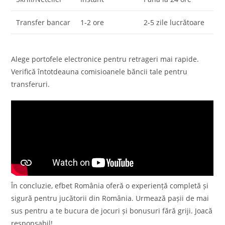
Transfer bancar
1-2 ore
2-5 zile lucrătoare
Alege portofele electronice pentru retrageri mai rapide.
Verifică întotdeauna comisioanele băncii tale pentru
transferuri.
În concluzie, efbet România oferă o experiență completă și
sigură pentru jucătorii din România. Urmează pașii de mai
sus pentru a te bucura de jocuri și bonusuri fără griji. Joacă
responsabil!