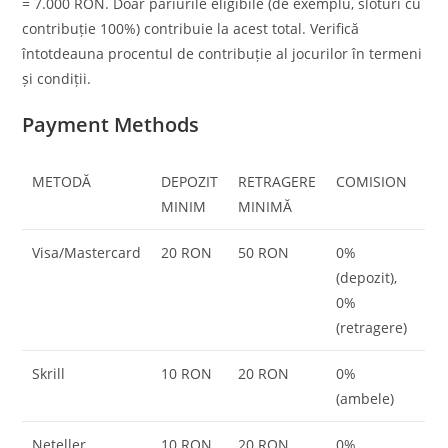
= 7.000 RON. Doar pariurile eligibile (de exemplu, sloturi cu
contribuție 100%) contribuie la acest total. Verifică
întotdeauna procentul de contribuție al jocurilor în termeni
și condiții.
Payment Methods
METODĂ
DEPOZIT
RETRAGERE
COMISION
MINIM
MINIMĂ
Visa/Mastercard
20 RON
50 RON
0%
(depozit),
0%
(retragere)
Skrill
10 RON
20 RON
0%
(ambele)
Neteller
10 RON
20 RON
0%