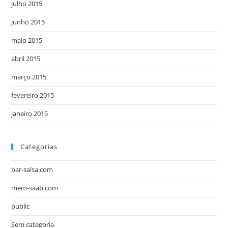
julho 2015
junho 2015
maio 2015
abril 2015
março 2015
fevereiro 2015
janeiro 2015
Categorias
bar-salsa.com
mem-saab.com
public
Sem categoria