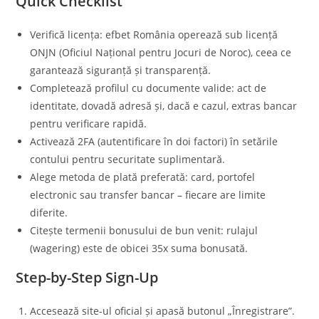
Quick Checklist
Verifică licența: efbet România operează sub licență
ONJN (Oficiul Național pentru Jocuri de Noroc), ceea ce
garantează siguranță și transparență.
Completează profilul cu documente valide: act de
identitate, dovadă adresă și, dacă e cazul, extras bancar
pentru verificare rapidă.
Activează 2FA (autentificare în doi factori) în setările
contului pentru securitate suplimentară.
Alege metoda de plată preferată: card, portofel
electronic sau transfer bancar – fiecare are limite
diferite.
Citește termenii bonusului de bun venit: rulajul
(wagering) este de obicei 35x suma bonusată.
Step-by-Step Sign-Up
Accesează site-ul oficial și apasă butonul „Înregistrare”.