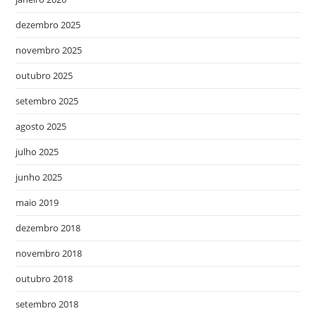
dezembro 2025
novembro 2025
outubro 2025
setembro 2025
agosto 2025
julho 2025
junho 2025
maio 2019
dezembro 2018
novembro 2018
outubro 2018
setembro 2018