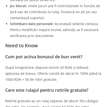
Joc blocat:
Unele jocuri pot fi restricționate în funcție de
țară sau de contribuția la rulaj. Încearcă un alt joc sau
contactează suportul.
Schimbare date personale:
Accesează setările contului.
Pentru modificări majore (nume, adresă), va fi necesară
verificarea prin documente.
Need to Know
Cum pot activa bonusul de bun venit?
După înregistrare, depune minim 20 RON și bifează
opțiunea de bonus. Oferta constă de obicei în 100% până la
1000 RON + 50 de rotiri gratuite.
Care este rulajul pentru rotirile gratuite?
Rotirile gratuite au un rulaj separat, de obicei 35x câștigul
din rotiri. De exemplu, dacă câștigi 50 RON din rotiri,