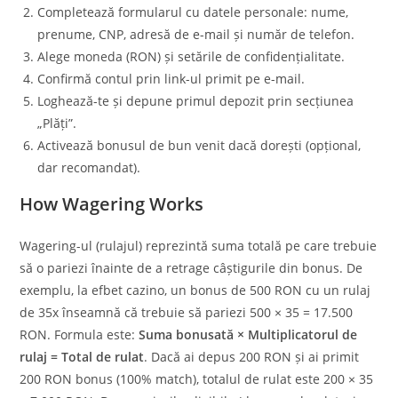
Completează formularul cu datele personale: nume,
prenume, CNP, adresă de e-mail și număr de telefon.
Alege moneda (RON) și setările de confidențialitate.
Confirmă contul prin link-ul primit pe e-mail.
Loghează-te și depune primul depozit prin secțiunea
„Plăți”.
Activează bonusul de bun venit dacă dorești (opțional,
dar recomandat).
How Wagering Works
Wagering-ul (rulajul) reprezintă suma totală pe care trebuie
să o pariezi înainte de a retrage câștigurile din bonus. De
exemplu, la efbet cazino, un bonus de 500 RON cu un rulaj
de 35x înseamnă că trebuie să pariezi 500 × 35 = 17.500
RON. Formula este:
Suma bonusată × Multiplicatorul de
rulaj = Total de rulat
. Dacă ai depus 200 RON și ai primit
200 RON bonus (100% match), totalul de rulat este 200 × 35