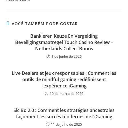
VOCÊ TAMBÉM PODE GOSTAR
Bankieren Keuze En Vergelding
Beveiligingsmaatregel Touch Casino Review –
Netherlands Collect Bonus
1 de junho de 2026
Live Dealers et jeux responsables : Comment les
outils de mindful‑gaming redéfinissent
l’expérience iGaming
10 de março de 2026
Sic Bo 2.0 : Comment les stratégies ancestrales
façonnent les succès modernes de l’iGaming
11 de julho de 2025