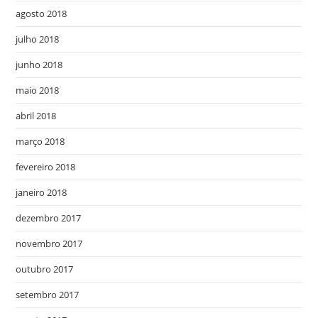
agosto 2018
julho 2018
junho 2018
maio 2018
abril 2018
março 2018
fevereiro 2018
janeiro 2018
dezembro 2017
novembro 2017
outubro 2017
setembro 2017