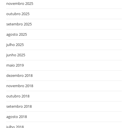
novembro 2025
outubro 2025
setembro 2025
agosto 2025
julho 2025
junho 2025
maio 2019
dezembro 2018
novembro 2018
outubro 2018
setembro 2018
agosto 2018
julho 2018