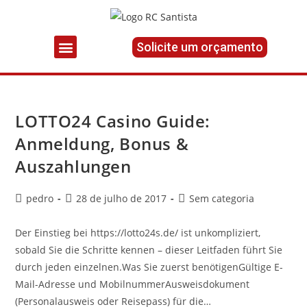
Solicite um orçamento
LOTTO24 Casino Guide:
Anmeldung, Bonus &
Auszahlungen
pedro
28 de julho de 2017
Sem categoria
Der Einstieg bei https://lotto24s.de/ ist unkompliziert,
sobald Sie die Schritte kennen – dieser Leitfaden führt Sie
durch jeden einzelnen.Was Sie zuerst benötigenGültige E-
Mail-Adresse und MobilnummerAusweisdokument
(Personalausweis oder Reisepass) für die…