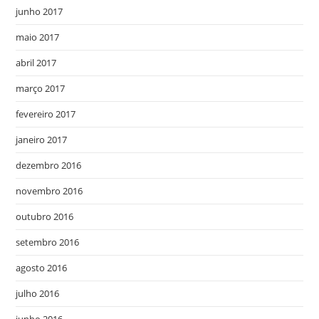
junho 2017
maio 2017
abril 2017
março 2017
fevereiro 2017
janeiro 2017
dezembro 2016
novembro 2016
outubro 2016
setembro 2016
agosto 2016
julho 2016
junho 2016