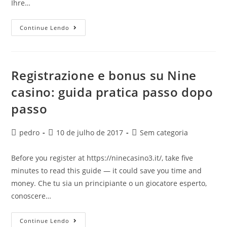
Ihre…
Continue Lendo
Registrazione e bonus su Nine
casino: guida pratica passo dopo
passo
pedro
10 de julho de 2017
Sem categoria
Before you register at https://ninecasino3.it/, take five
minutes to read this guide — it could save you time and
money. Che tu sia un principiante o un giocatore esperto,
conoscere…
Continue Lendo