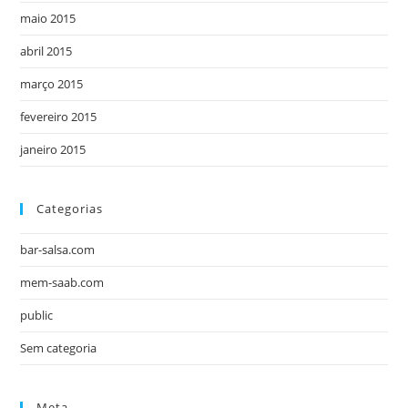
maio 2015
abril 2015
março 2015
fevereiro 2015
janeiro 2015
Categorias
bar-salsa.com
mem-saab.com
public
Sem categoria
Meta