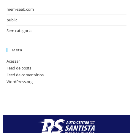
mem-saab.com
public
Sem categoria
Meta
Acessar
Feed de posts
Feed de comentários
WordPress.org