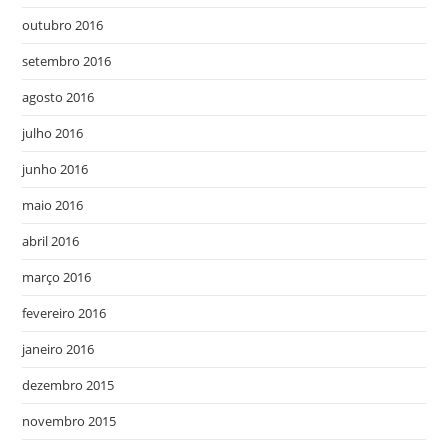
outubro 2016
setembro 2016
agosto 2016
julho 2016
junho 2016
maio 2016
abril 2016
março 2016
fevereiro 2016
janeiro 2016
dezembro 2015
novembro 2015