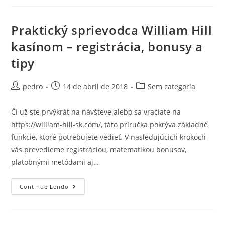
Praktický sprievodca William Hill
kasínom – registrácia, bonusy a
tipy
pedro
14 de abril de 2018
Sem categoria
Či už ste prvýkrát na návšteve alebo sa vraciate na
https://william-hill-sk.com/, táto príručka pokrýva základné
funkcie, ktoré potrebujete vedieť. V nasledujúcich krokoch
vás prevedieme registráciou, matematikou bonusov,
platobnými metódami aj…
Continue Lendo