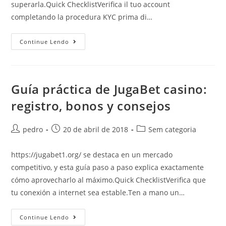
superarla.Quick ChecklistVerifica il tuo account
completando la procedura KYC prima di…
Continue Lendo
Guía práctica de JugaBet casino:
registro, bonos y consejos
pedro
20 de abril de 2018
Sem categoria
https://jugabet1.org/ se destaca en un mercado
competitivo, y esta guía paso a paso explica exactamente
cómo aprovecharlo al máximo.Quick ChecklistVerifica que
tu conexión a internet sea estable.Ten a mano un…
Continue Lendo