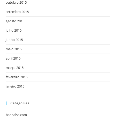
outubro 2015
setembro 2015
agosto 2015
julho 2015
junho 2015
maio 2015
abril 2015
março 2015
fevereiro 2015
janeiro 2015
Categorias
bar-salsa.com