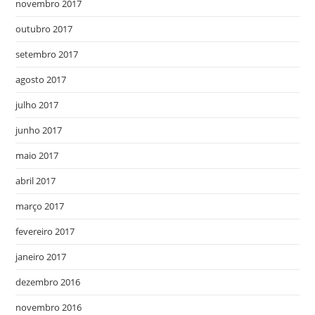
novembro 2017
outubro 2017
setembro 2017
agosto 2017
julho 2017
junho 2017
maio 2017
abril 2017
março 2017
fevereiro 2017
janeiro 2017
dezembro 2016
novembro 2016