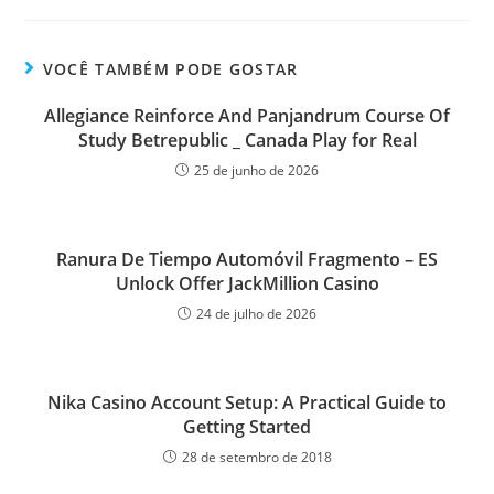
VOCÊ TAMBÉM PODE GOSTAR
Allegiance Reinforce And Panjandrum Course Of
Study Betrepublic _ Canada Play for Real
25 de junho de 2026
Ranura De Tiempo Automóvil Fragmento – ES
Unlock Offer JackMillion Casino
24 de julho de 2026
Nika Casino Account Setup: A Practical Guide to
Getting Started
28 de setembro de 2018