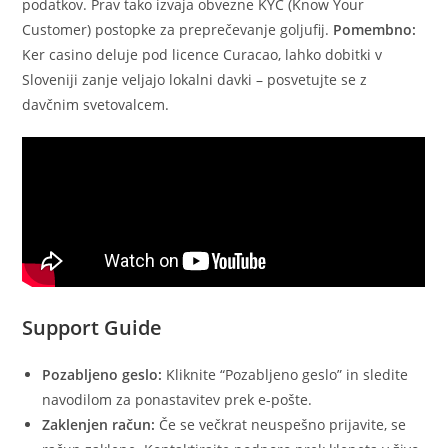
podatkov. Prav tako izvaja obvezne KYC (Know Your
Customer) postopke za preprečevanje goljufij.
Pomembno:
Ker casino deluje pod licence Curacao, lahko dobitki v
Sloveniji zanje veljajo lokalni davki – posvetujte se z
davčnim svetovalcem.
Support Guide
Pozabljeno geslo:
Kliknite “Pozabljeno geslo” in sledite
navodilom za ponastavitev prek e-pošte.
Zaklenjen račun:
Če se večkrat neuspešno prijavite, se