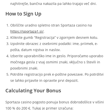
najhitrejše, bančna nakazila pa lahko trajajo več dni.
How to Sign Up
Obiščite uradno spletno stran Sportaza casino na
https://sportaza1.si/
.
Kliknite gumb “Registracija” v zgornjem desnem kotu.
Izpolnite obrazec z osebnimi podatki: ime, priimek, e-
pošta, datum rojstva in naslov.
Izberite uporabniško ime in geslo. Priporočamo uporabo
močnega gesla z vsaj osmimi znaki, vključno s števili in
posebnimi znaki.
Potrdite registracijo prek e-poštne povezave. Po potrditvi
se lahko prijavite in opravite prvi depozit.
Calculating Your Bonus
Sportaza casino pogosto ponuja bonus dobrodošlice v višini
100 % do 200 €. Tukaj je primer izračuna: