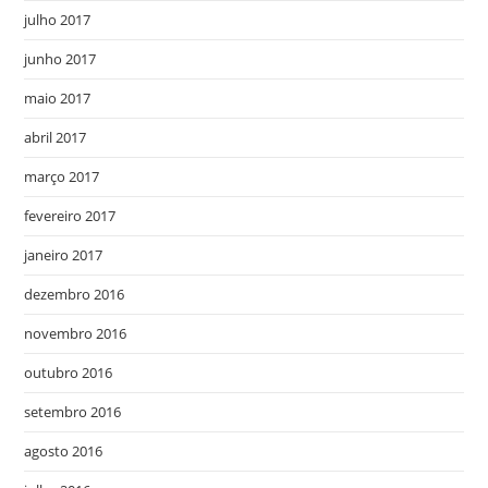
julho 2017
junho 2017
maio 2017
abril 2017
março 2017
fevereiro 2017
janeiro 2017
dezembro 2016
novembro 2016
outubro 2016
setembro 2016
agosto 2016