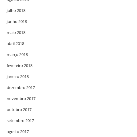
julho 2018
junho 2018
maio 2018
abril 2018
março 2018
fevereiro 2018
janeiro 2018
dezembro 2017
novembro 2017
outubro 2017
setembro 2017
agosto 2017