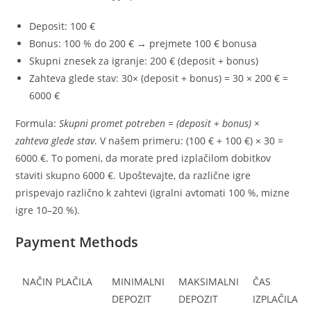
Deposit: 100 €
Bonus: 100 % do 200 € → prejmete 100 € bonusa
Skupni znesek za igranje: 200 € (deposit + bonus)
Zahteva glede stav: 30× (deposit + bonus) = 30 × 200 € =
6000 €
Formula:
Skupni promet potreben = (deposit + bonus) ×
zahteva glede stav
. V našem primeru: (100 € + 100 €) × 30 =
6000 €. To pomeni, da morate pred izplačilom dobitkov
staviti skupno 6000 €. Upoštevajte, da različne igre
prispevajo različno k zahtevi (igralni avtomati 100 %, mizne
igre 10–20 %).
Payment Methods
NAČIN PLAČILA
MINIMALNI
MAKSIMALNI
ČAS
DEPOZIT
DEPOZIT
IZPLAČILA