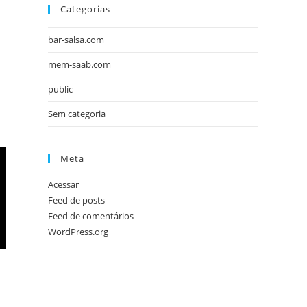
Categorias
bar-salsa.com
mem-saab.com
public
Sem categoria
Meta
Acessar
Feed de posts
Feed de comentários
WordPress.org