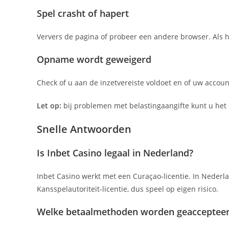
Spel crasht of hapert
Ververs de pagina of probeer een andere browser. Als 
Opname wordt geweigerd
Check of u aan de inzetvereiste voldoet en of uw account
Let op:
bij problemen met belastingaangifte kunt u het 
Snelle Antwoorden
Is Inbet Casino legaal in Nederland?
Inbet Casino werkt met een Curaçao‑licentie. In Nederl
Kansspelautoriteit‑licentie, dus speel op eigen risico.
Welke betaalmethoden worden geacceptee