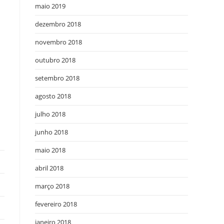
maio 2019
dezembro 2018
novembro 2018
outubro 2018
setembro 2018
agosto 2018
julho 2018
junho 2018
maio 2018
abril 2018
março 2018
fevereiro 2018
janeiro 2018