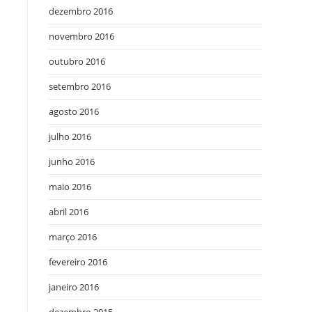
dezembro 2016
novembro 2016
outubro 2016
setembro 2016
agosto 2016
julho 2016
junho 2016
maio 2016
abril 2016
março 2016
fevereiro 2016
janeiro 2016