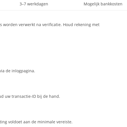
3–7 werkdagen
Mogelijk bankkosten
s worden verwerkt na verificatie. Houd rekening met
ia de inlogpagina.
ud uw transactie‑ID bij de hand.
ing voldoet aan de minimale vereiste.