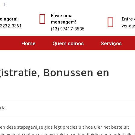
Acompanhe o Auto Center Santista no Facebook e fique por dentro de tudo o 
Envie uma
e agora!
Entre
mensagem!
 3232-3361
vendas
(13) 97417-3535
Home
Quem somos
Serviços
gistratie, Bonussen en
ria
n deze stapsgewijze gids legt precies uit hoe u er het beste uit
nieuw in de online casinowereld, deze handleiding behandelt alles