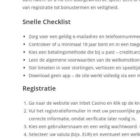
van registratie tot bonustermen en veiligheid.
Snelle Checklist
Zorg voor een geldig e‑mailadres en telefoonnummer v
Controleer of u minimaal 18 jaar bent en in een toe
Kies een betalingsmethode die bij u past – creditcard
Lees de algemene voorwaarden van de welkomstbonus
Stel limieten in voor stortingen, verliezen en speelt
Download geen app – de site werkt volledig via een 
Registratie
Ga naar de website van Inbet Casino en klik op de kn
Vul het registratieformulier in met uw persoonlijke
correcte informatie, omdat verificatie later nodig is.
Kies een gebruikersnaam en een veilig wachtwoord. G
Selecteer uw valuta (bijv. EUR) en eventueel een welk