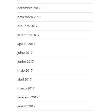
dezembro 2017
novembro 2017
outubro 2017
setembro 2017
agosto 2017
julho 2017
junho 2017
maio 2017
abril 2017
março 2017
fevereiro 2017
janeiro 2017