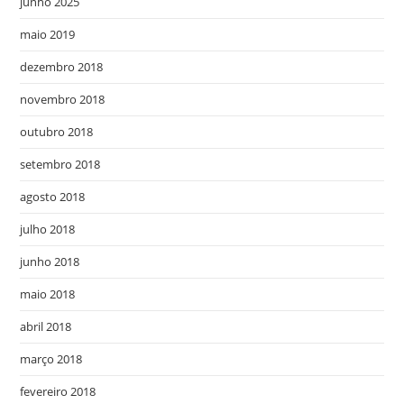
junho 2025
maio 2019
dezembro 2018
novembro 2018
outubro 2018
setembro 2018
agosto 2018
julho 2018
junho 2018
maio 2018
abril 2018
março 2018
fevereiro 2018