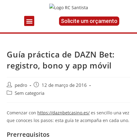
Solicite um orçamento
Guía práctica de DAZN Bet:
registro, bono y app móvil
pedro
12 de março de 2016
Sem categoria
Comenzar con
https://daznbetcasino.es/
es sencillo una vez
que conoces los pasos: esta guía te acompaña en cada uno.
Prerrequisitos