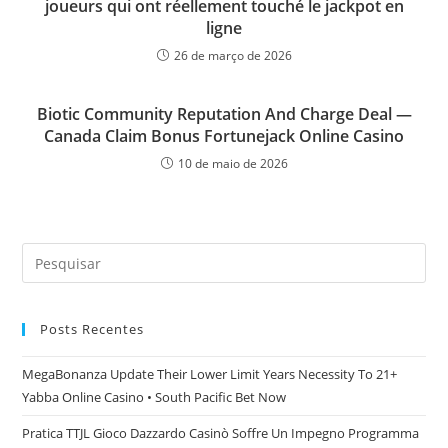
joueurs qui ont réellement touché le jackpot en
ligne
26 de março de 2026
Biotic Community Reputation And Charge Deal —
Canada Claim Bonus Fortunejack Online Casino
10 de maio de 2026
Posts Recentes
MegaBonanza Update Their Lower Limit Years Necessity To 21+
Yabba Online Casino • South Pacific Bet Now
Pratica TTJL Gioco Dazzardo Casinò Soffre Un Impegno Programma