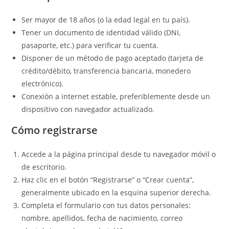
Ser mayor de 18 años (o la edad legal en tu país).
Tener un documento de identidad válido (DNI,
pasaporte, etc.) para verificar tu cuenta.
Disponer de un método de pago aceptado (tarjeta de
crédito/débito, transferencia bancaria, monedero
electrónico).
Conexión a internet estable, preferiblemente desde un
dispositivo con navegador actualizado.
Cómo registrarse
Accede a la página principal desde tu navegador móvil o
de escritorio.
Haz clic en el botón “Registrarse” o “Crear cuenta”,
generalmente ubicado en la esquina superior derecha.
Completa el formulario con tus datos personales:
nombre, apellidos, fecha de nacimiento, correo