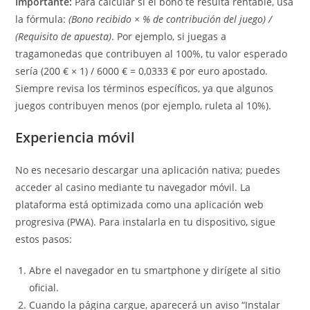
Importante:
Para calcular si el bono te resulta rentable, usa
la fórmula:
(Bono recibido × % de contribución del juego) /
(Requisito de apuesta)
. Por ejemplo, si juegas a
tragamonedas que contribuyen al 100%, tu valor esperado
sería (200 € × 1) / 6000 € = 0,0333 € por euro apostado.
Siempre revisa los términos específicos, ya que algunos
juegos contribuyen menos (por ejemplo, ruleta al 10%).
Experiencia móvil
No es necesario descargar una aplicación nativa; puedes
acceder al casino mediante tu navegador móvil. La
plataforma está optimizada como una aplicación web
progresiva (PWA). Para instalarla en tu dispositivo, sigue
estos pasos:
Abre el navegador en tu smartphone y dirígete al sitio
oficial.
Cuando la página cargue, aparecerá un aviso “Instalar