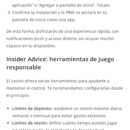
aplicación” o “Agregar a pantalla de inicio”. Tócalo.
Confirma la instalación y la PWA se anclará en tu
pantalla de inicio como una app.
De esta forma, disfrutarás de una experiencia rápida, con
notificaciones push y acceso directo, sin ocupar mucho
espacio en tu dispositivo.
Insider Advice: herramientas de juego
responsable
El casino ofrece varias herramientas para ayudarte a
mantener el control. Te recomendamos configurarlas desde
el principio:
Límites de depósito:
establece un monto máximo diario,
semanal o mensual para evitar gastos excesivos.
Límites de sesión:
define cuánto tiempo puedes jugar