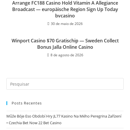
Arrange FC188 Casino Hold Vitamin A Allegiance
Broadcast — europäische Region Sign Up Today
bvcasino
30 de maio de 2026
Winport Casino $70 Gratischip — Sweden Collect
Bonus Jalla Online Casino
8 de agosto de 2026
Posts Recentes
Může Bóje Eso Období Hry JL77 Kasino Na Mého Peregrina Zařízení
• Czechia Bet Now 22 Bet Casino