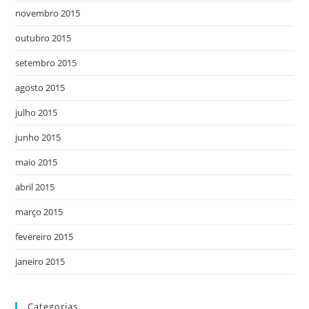
novembro 2015
outubro 2015
setembro 2015
agosto 2015
julho 2015
junho 2015
maio 2015
abril 2015
março 2015
fevereiro 2015
janeiro 2015
Categorias