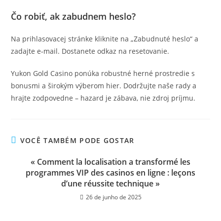
Čo robiť, ak zabudnem heslo?
Na prihlasovacej stránke kliknite na „Zabudnuté heslo“ a
zadajte e‑mail. Dostanete odkaz na resetovanie.
Yukon Gold Casino ponúka robustné herné prostredie s
bonusmi a širokým výberom hier. Dodržujte naše rady a
hrajte zodpovedne – hazard je zábava, nie zdroj príjmu.
VOCÊ TAMBÉM PODE GOSTAR
« Comment la localisation a transformé les
programmes VIP des casinos en ligne : leçons
d’une réussite technique »
26 de junho de 2025