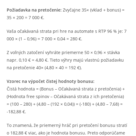
Požiadavka na pretočenie:
Zvyčajne 35× (vklad + bonus) =
35 × 200 = 7 000 €.
Vaša očakávaná strata pri hre na automate s RTP 96 % je: 7
000 × (1 – 0,96) = 7 000 × 0,04 = 280 €.
Z voľných zatočení vyhráte priemerne 50 × 0,96 × stávka
napr. 0,10 € = 4,80 €. Tieto výhry majú vlastnú požiadavku
na pretočenie 40× (4,80 × 40 = 192 €).
Vzorec na výpočet čistej hodnoty bonusu:
Čistá hodnota = (Bonus – Očakávaná strata z pretočenia) +
(Hodnota free spinov – Očakávaná strata z ich pretočenia)
= (100 – 280) + (4,80 – (192 × 0,04)) = (-180) + (4,80 – 7,68) =
-182,88 €.
To znamená, že priemerný hráč pri pretočení bonusu stratí
o 182,88 € viac, ako je hodnota bonusu. Preto odporúčame