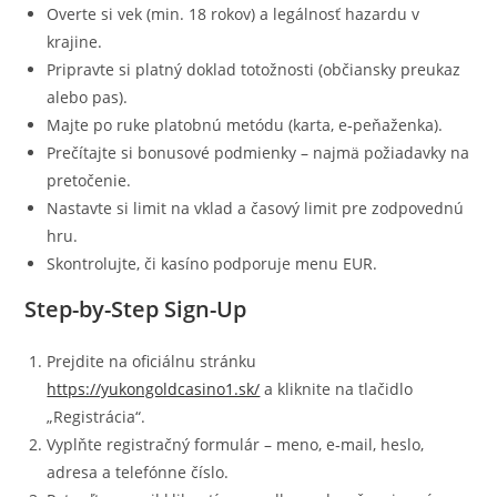
Overte si vek (min. 18 rokov) a legálnosť hazardu v
krajine.
Pripravte si platný doklad totožnosti (občiansky preukaz
alebo pas).
Majte po ruke platobnú metódu (karta, e‑peňaženka).
Prečítajte si bonusové podmienky – najmä požiadavky na
pretočenie.
Nastavte si limit na vklad a časový limit pre zodpovednú
hru.
Skontrolujte, či kasíno podporuje menu EUR.
Step-by-Step Sign-Up
Prejdite na oficiálnu stránku
https://yukongoldcasino1.sk/
a kliknite na tlačidlo
„Registrácia“.
Vyplňte registračný formulár – meno, e‑mail, heslo,
adresa a telefónne číslo.