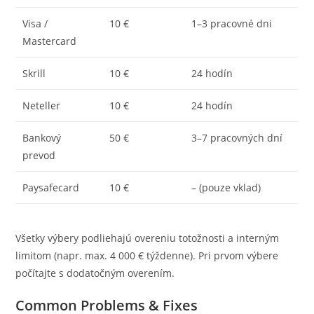
Visa /
10 €
1–3 pracovné dni
Mastercard
Skrill
10 €
24 hodín
Neteller
10 €
24 hodín
Bankový
50 €
3–7 pracovných dní
prevod
Paysafecard
10 €
– (pouze vklad)
Všetky výbery podliehajú overeniu totožnosti a interným
limitom (napr. max. 4 000 € týždenne). Pri prvom výbere
počítajte s dodatočným overením.
Common Problems & Fixes