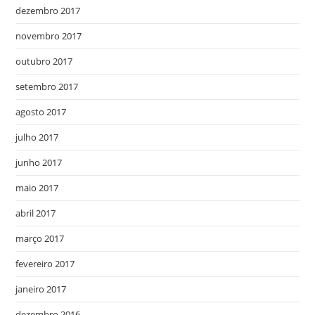
dezembro 2017
novembro 2017
outubro 2017
setembro 2017
agosto 2017
julho 2017
junho 2017
maio 2017
abril 2017
março 2017
fevereiro 2017
janeiro 2017
dezembro 2016