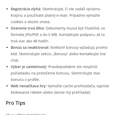
Registrácia zlyhá:
Skontrolujte, či ste zadaľi správnu
krajinu a používate platný e‑mail. Prípadne vymažte
cookies a skúste znova.
Overenie trvá dlho:
Dokumenty musia byť čitateľné, vo
formáte JPG/PDF a do 5 MB. Kontaktujte podporu, ak to
trvá viac ako 48 hodín.
Bonus sa neaktivoval:
Niektoré bonusy vyžadujú promo
kód. Skontrolujte sekciu „Bonusy“ alebo kontaktujte live
chat.
Výber je zamietnutý:
Pravdepodobne ste nesplnili
požiadavku na pretočenie bonusu. Skontrolujte stav
bonusu v profile.
Web nenačítava hry:
Vymažte cache prehliadača, vypnite
blokovanie reklám alebo skúste iný prehliadač.
Pro Tips
Ak sa výber oneskoruje: