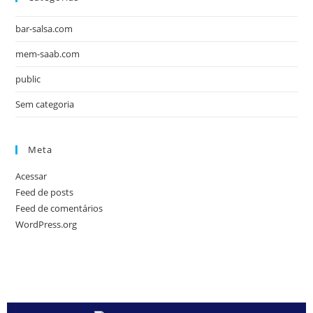
bar-salsa.com
mem-saab.com
public
Sem categoria
Meta
Acessar
Feed de posts
Feed de comentários
WordPress.org