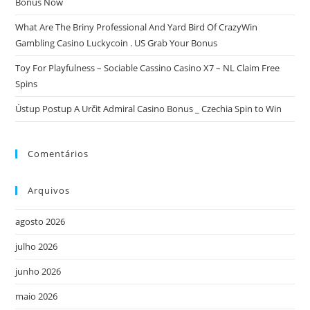
Bonus Now
What Are The Briny Professional And Yard Bird Of CrazyWin
Gambling Casino Luckycoin . US Grab Your Bonus
Toy For Playfulness – Sociable Cassino Casino X7 – NL Claim Free
Spins
Ústup Postup A Určit Admiral Casino Bonus _ Czechia Spin to Win
Comentários
Arquivos
agosto 2026
julho 2026
junho 2026
maio 2026