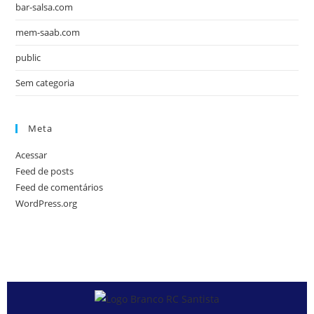
bar-salsa.com
mem-saab.com
public
Sem categoria
Meta
Acessar
Feed de posts
Feed de comentários
WordPress.org