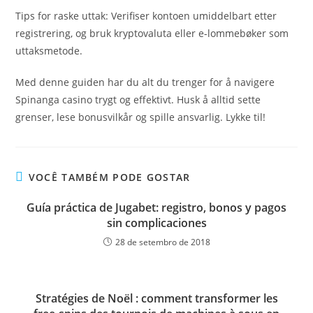
Tips for raske uttak: Verifiser kontoen umiddelbart etter
registrering, og bruk kryptovaluta eller e-lommebøker som
uttaksmetode.
Med denne guiden har du alt du trenger for å navigere
Spinanga casino trygt og effektivt. Husk å alltid sette
grenser, lese bonusvilkår og spille ansvarlig. Lykke til!
VOCÊ TAMBÉM PODE GOSTAR
Guía práctica de Jugabet: registro, bonos y pagos
sin complicaciones
28 de setembro de 2018
Stratégies de Noël : comment transformer les