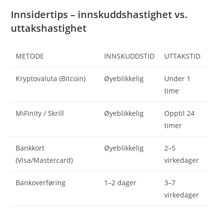
Innsidertips – innskuddshastighet vs.
uttakshastighet
METODE
INNSKUDDSTID
UTTAKSTID
Kryptovaluta (Bitcoin)
Øyeblikkelig
Under 1
time
MiFinity / Skrill
Øyeblikkelig
Opptil 24
timer
Bankkort
Øyeblikkelig
2–5
(Visa/Mastercard)
virkedager
Bankoverføring
1–2 dager
3–7
virkedager