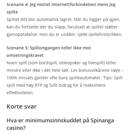
Scenarie 4: Jeg mistet internettforbindelsen mens jeg
spilte
Spillet ditt blir automatisk lagret. Når du logger på igjen,
kan du fortsette der du slapp, forutsatt at spillet støtter
gjenopptakelse. Hvis du er usikker, sjekk spillehistorikken.
Scenarie 5: Spillomgangen teller ikke mot
omsetningskravet
Noen spill (som bordspill, videopoker og livespill) teller
mindre eller ikke i det hele tatt. Les bonusvilkårene nøye –
100% innsats gjelder ofte bare spilleautomater. Tips: Spill
spill med høy RTP og fullt bidrag for å maksimere
effektiviteten.
Korte svar
Hva er minimumsinnskuddet på Spinanga
casino?