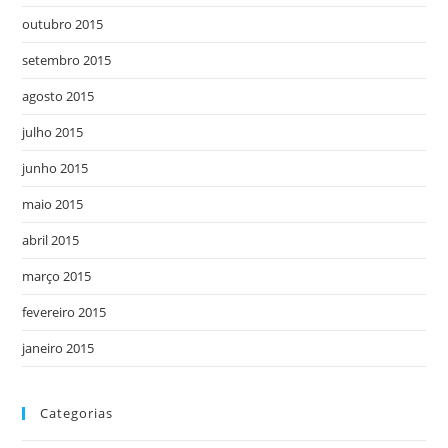
outubro 2015
setembro 2015
agosto 2015
julho 2015
junho 2015
maio 2015
abril 2015
março 2015
fevereiro 2015
janeiro 2015
Categorias