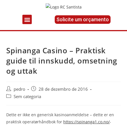
Solicite um orçamento
Spinanga Casino – Praktisk
guide til innskudd, omsetning
og uttak
pedro
28 de dezembro de 2016
Sem categoria
Dette er ikke en generisk kasinoanmeldelse – dette er en
praktisk operatørhåndbok for
https://spinanga1.co.no/
-