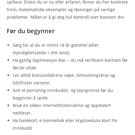
spillere. Enten du er ny eller erfaren, finner du her konkrete
trinn, matematiske eksempler og løsninger på vanlige
problemer. Målet er å gi deg full kontroll over kontoen din.
Før du begynner
Sørg for at du er minst 18 år gammel (eller
myndighetsalder i ditt land).
Ha gyldig legitimasjon klar – du må verifisere kontoen før
første uttak.
Les alltid bonusvilkårene nøye. Omsetningskrav og
tidsfrister varierer.
Sett et personlig innskudds- og tapsgrense før du
begynner å spille.
Bruk en sikker internettforbindelse og oppdatert
nettleser.
Ha bankkort, e-lommebok eller kryptovaluta klart for
innskudd.