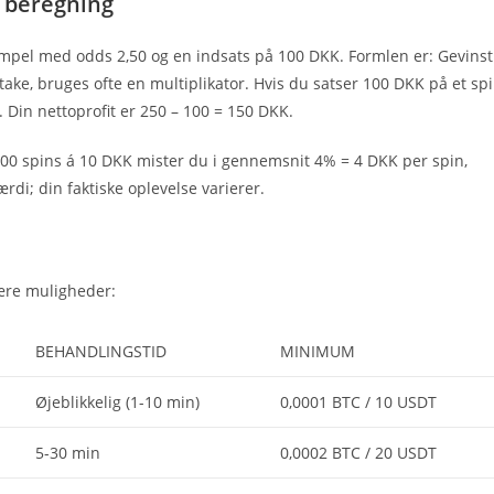
 beregning
ksempel med odds 2,50 og en indsats på 100 DKK. Formlen er: Gevinst
take, bruges ofte en multiplikator. Hvis du satser 100 DKK på et spi
. Din nettoprofit er 250 – 100 = 150 DKK.
0 spins á 10 DKK mister du i gennemsnit 4% = 4 DKK per spin,
rdi; din faktiske oplevelse varierer.
lære muligheder:
BEHANDLINGSTID
MINIMUM
Øjeblikkelig (1-10 min)
0,0001 BTC / 10 USDT
5-30 min
0,0002 BTC / 20 USDT