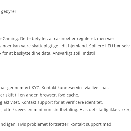
e gebyrer.
 eGaming. Dette betyder, at casinoet er reguleret, men vær
oer kan være skattepligtige i dit hjemland. Spillere i EU bør selv
for at beskytte dine data. Ansvarligt spil: Indstil
 har gennemført KYC. Kontakt kundeservice via live chat.
er skift til en anden browser. Ryd cache.
aktivitet. Kontakt support for at verificere identitet.
; ofte kræves en minimumsindbetaling. Hvis det stadig ikke virker,
og ind igen. Hvis problemet fortsætter, kontakt support med