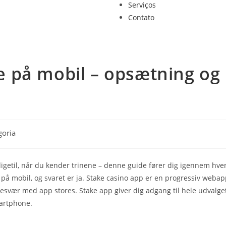
Serviços
Contato
ake på mobil – opsætning og
goria
ligetil, når du kender trinene – denne guide fører dig igennem hve
 på mobil, og svaret er ja. Stake casino app er en progressiv weba
esvær med app stores. Stake app giver dig adgang til hele udvalge
martphone.