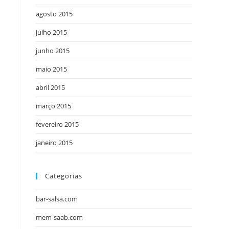
agosto 2015
julho 2015
junho 2015
maio 2015
abril 2015
março 2015
fevereiro 2015
janeiro 2015
Categorias
bar-salsa.com
mem-saab.com