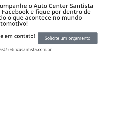
ompanhe o Auto Center Santista
 Facebook e fique por dentro de
do o que acontece no mundo
tomotivo!
re em contato!
Solicite um orçamento
as@retificasantista.com.br