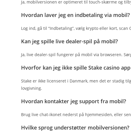
Ja, mobilversionen er optimeret til touch-skærme og til
Hvordan laver jeg en indbetaling via mobil?
Log ind, gå til “Indbetaling”, vælg krypto eller kort, sca
Kan jeg spille live dealer-spil på mobil?
Ja, live dealer-spil fungerer på mobil via browseren. Sør
Hvorfor kan jeg ikke spille Stake casino ap
Stake er ikke licenseret i Danmark, men det er stadig t
lovgivning.
Hvordan kontakter jeg support fra mobil?
Brug live chat-ikonet nederst på hjemmesiden, eller sen
Hvilke sprog understøtter mobilversionen?