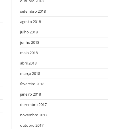
outubro 2018
setembro 2018
agosto 2018
julho 2018
junho 2018
maio 2018
abril 2018
março 2018
fevereiro 2018
janeiro 2018
dezembro 2017
novembro 2017
outubro 2017