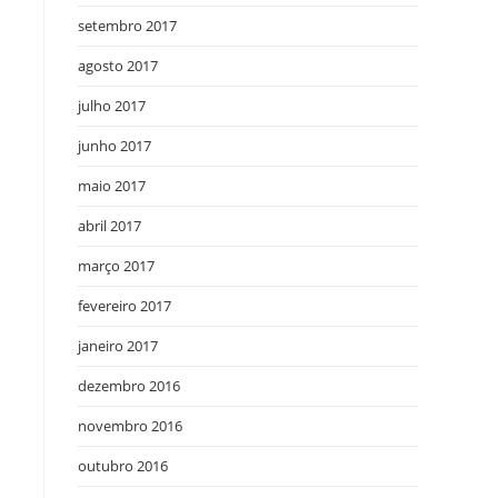
setembro 2017
agosto 2017
julho 2017
junho 2017
maio 2017
abril 2017
março 2017
fevereiro 2017
janeiro 2017
dezembro 2016
novembro 2016
outubro 2016