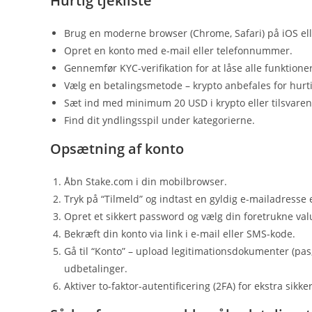
Hurtig tjekliste
Brug en moderne browser (Chrome, Safari) på iOS ell
Opret en konto med e-mail eller telefonnummer.
Gennemfør KYC-verifikation for at låse alle funktioner
Vælg en betalingsmetode – krypto anbefales for hurti
Sæt ind med minimum 20 USD i krypto eller tilsvare
Find dit yndlingsspil under kategorierne.
Opsætning af konto
Åbn Stake.com i din mobilbrowser.
Tryk på “Tilmeld” og indtast en gyldig e-mailadresse
Opret et sikkert password og vælg din foretrukne valu
Bekræft din konto via link i e-mail eller SMS-kode.
Gå til “Konto” – upload legitimationsdokumenter (pas
udbetalinger.
Aktiver to-faktor-autentificering (2FA) for ekstra sikke