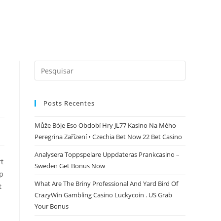
Posts Recentes
Může Bóje Eso Období Hry JL77 Kasino Na Mého
Peregrina Zařízení • Czechia Bet Now 22 Bet Casino
Analysera Toppspelare Uppdateras Prankcasino –
rt
Sweden Get Bonus Now
pp
What Are The Briny Professional And Yard Bird Of
t
CrazyWin Gambling Casino Luckycoin . US Grab
Your Bonus