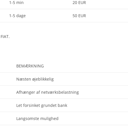
1-5 min
20 EUR
1-5 dage
50 EUR
FIAT.
BEMÆRKNING
Næsten øjeblikkelig
Afhænger af netværksbelastning
Let forsinket grundet bank
Langsomste mulighed