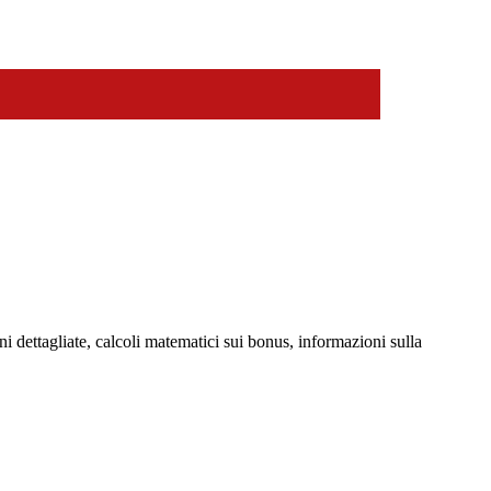
oni dettagliate, calcoli matematici sui bonus, informazioni sulla