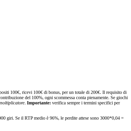
i 100€, ricevi 100€ di bonus, per un totale di 200€. Il requisito di
n contribuzione del 100%, ogni scommessa conta pienamente. Se giochi
oltiplicatore
.
Importante:
verifica sempre i termini specifici per
00 giri. Se il RTP medio è 96%, le perdite attese sono 3000*0,04 =