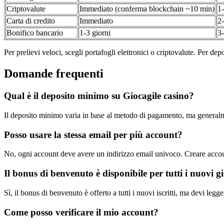
Criptovalute
Immediato (conferma blockchain ~10 min)
1
Carta di credito
Immediato
2-
Bonifico bancario
1-3 giorni
3-
Per prelievi veloci, scegli portafogli elettronici o criptovalute. Per dep
Domande frequenti
Qual è il deposito minimo su Giocagile casino?
Il deposito minimo varia in base al metodo di pagamento, ma generalmen
Posso usare la stessa email per più account?
No, ogni account deve avere un indirizzo email univoco. Creare account
Il bonus di benvenuto è disponibile per tutti i nuovi g
Sì, il bonus di benvenuto è offerto a tutti i nuovi iscritti, ma devi legg
Come posso verificare il mio account?