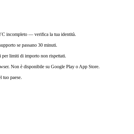
YC incompleto — verifica la tua identità.
l supporto se passano 30 minuti.
er limiti di importo non rispettati.
rowser. Non è disponibile su Google Play o App Store.
l tuo paese.