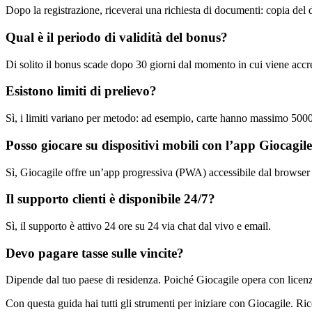
Dopo la registrazione, riceverai una richiesta di documenti: copia del d
Qual è il periodo di validità del bonus?
Di solito il bonus scade dopo 30 giorni dal momento in cui viene accr
Esistono limiti di prelievo?
Sì, i limiti variano per metodo: ad esempio, carte hanno massimo 5000
Posso giocare su dispositivi mobili con l’app Giocagil
Sì, Giocagile offre un’app progressiva (PWA) accessibile dal browse
Il supporto clienti è disponibile 24/7?
Sì, il supporto è attivo 24 ore su 24 via chat dal vivo e email.
Devo pagare tasse sulle vincite?
Dipende dal tuo paese di residenza. Poiché Giocagile opera con licenz
Con questa guida hai tutti gli strumenti per iniziare con Giocagile. Ri