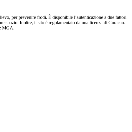
lievo, per prevenire frodi. È disponibile l’autenticazione a due fattori
e spazio. Inoltre, il sito è regolamentato da una licenza di Curacao.
nze MGA.