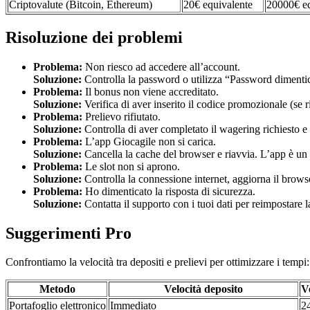
Criptovalute (Bitcoin, Ethereum)
20€ equivalente
20000€ eq
Risoluzione dei problemi
Problema:
Non riesco ad accedere all’account.
Soluzione:
Controlla la password o utilizza “Password dimentica
Problema:
Il bonus non viene accreditato.
Soluzione:
Verifica di aver inserito il codice promozionale (se r
Problema:
Prelievo rifiutato.
Soluzione:
Controlla di aver completato il wagering richiesto e 
Problema:
L’app Giocagile non si carica.
Soluzione:
Cancella la cache del browser e riavvia. L’app è un
Problema:
Le slot non si aprono.
Soluzione:
Controlla la connessione internet, aggiorna il brows
Problema:
Ho dimenticato la risposta di sicurezza.
Soluzione:
Contatta il supporto con i tuoi dati per reimpostare 
Suggerimenti Pro
Confrontiamo la velocità tra depositi e prelievi per ottimizzare i tempi:
Metodo
Velocità deposito
V
Portafoglio elettronico
Immediato
2