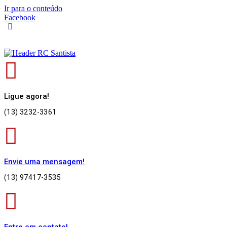
Ir para o conteúdo
Facebook
Acompanhe o Auto Center Santista no Facebook e fique por dentro de tudo o que ac
Ligue agora!
(13) 3232-3361
Envie uma mensagem!
(13) 97417-3535
Entre em contato!