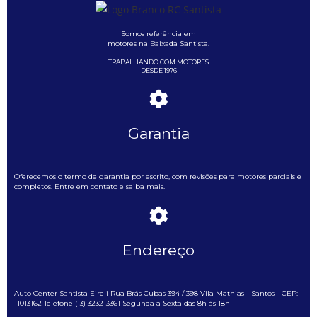
Somos referência em
motores na Baixada Santista.
TRABALHANDO COM MOTORES
DESDE 1976
Garantia
Oferecemos o termo de garantia por escrito, com revisões para motores parciais e
completos. Entre em contato e saiba mais.
Endereço
Auto Center Santista Eireli Rua Brás Cubas 394 / 398 Vila Mathias - Santos - CEP:
11013162 Telefone (13) 3232-3361 Segunda a Sexta das 8h às 18h