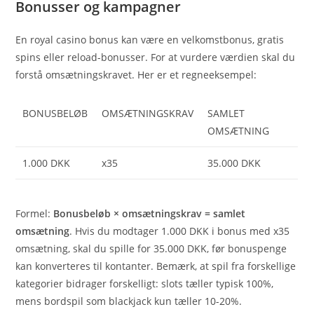
Bonusser og kampagner
En royal casino bonus kan være en velkomstbonus, gratis
spins eller reload-bonusser. For at vurdere værdien skal du
forstå omsætningskravet. Her er et regneeksempel:
BONUSBELØB
OMSÆTNINGSKRAV
SAMLET
OMSÆTNING
1.000 DKK
x35
35.000 DKK
Formel:
Bonusbeløb × omsætningskrav = samlet
omsætning
. Hvis du modtager 1.000 DKK i bonus med x35
omsætning, skal du spille for 35.000 DKK, før bonuspenge
kan konverteres til kontanter. Bemærk, at spil fra forskellige
kategorier bidrager forskelligt: slots tæller typisk 100%,
mens bordspil som blackjack kun tæller 10-20%.