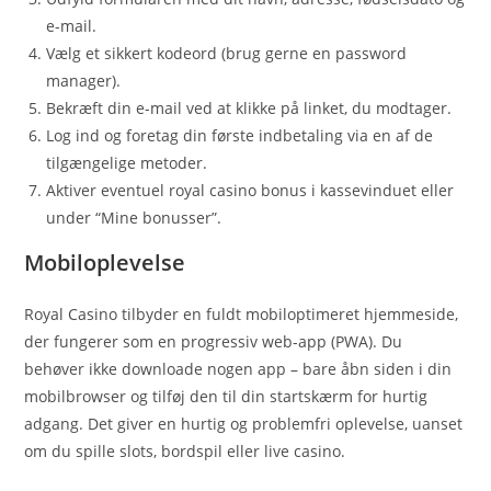
e-mail.
Vælg et sikkert kodeord (brug gerne en password
manager).
Bekræft din e-mail ved at klikke på linket, du modtager.
Log ind og foretag din første indbetaling via en af de
tilgængelige metoder.
Aktiver eventuel royal casino bonus i kassevinduet eller
under “Mine bonusser”.
Mobiloplevelse
Royal Casino tilbyder en fuldt mobiloptimeret hjemmeside,
der fungerer som en progressiv web-app (PWA). Du
behøver ikke downloade nogen app – bare åbn siden i din
mobilbrowser og tilføj den til din startskærm for hurtig
adgang. Det giver en hurtig og problemfri oplevelse, uanset
om du spille slots, bordspil eller live casino.