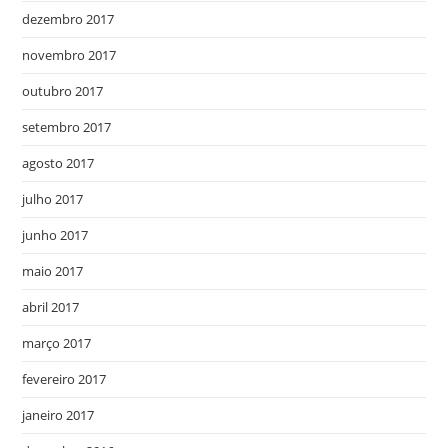
dezembro 2017
novembro 2017
outubro 2017
setembro 2017
agosto 2017
julho 2017
junho 2017
maio 2017
abril 2017
março 2017
fevereiro 2017
janeiro 2017