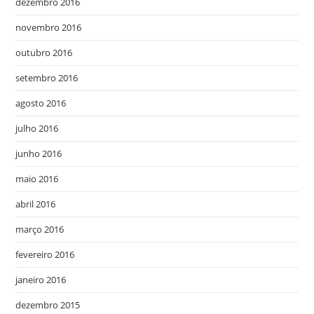
dezembro 2016
novembro 2016
outubro 2016
setembro 2016
agosto 2016
julho 2016
junho 2016
maio 2016
abril 2016
março 2016
fevereiro 2016
janeiro 2016
dezembro 2015