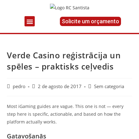
Solicite um orçamento
Verde Casino reģistrācija un
spēles – praktisks ceļvedis
pedro
2 de agosto de 2017
Sem categoria
Most iGaming guides are vague. This one is not — every
step here is specific, actionable, and based on how the
platform actually works.
Gatavošanās