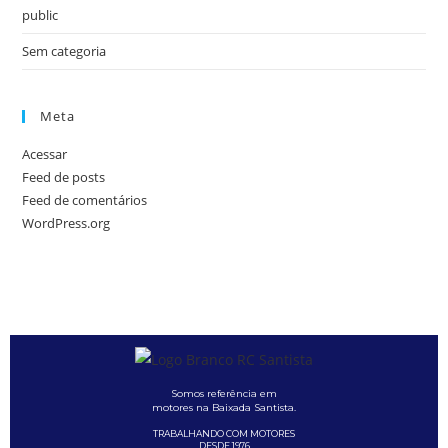
public
Sem categoria
Meta
Acessar
Feed de posts
Feed de comentários
WordPress.org
Somos referência em
motores na Baixada Santista.
TRABALHANDO COM MOTORES
DESDE 1976