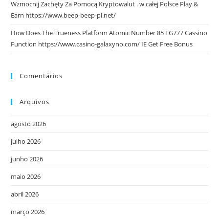
Wzmocnij Zachęty Za Pomocą Kryptowalut . w całej Polsce Play &
Earn https://www.beep-beep-pl.net/
How Does The Trueness Platform Atomic Number 85 FG777 Cassino
Function https://www.casino-galaxyno.com/ IE Get Free Bonus
Comentários
Arquivos
agosto 2026
julho 2026
junho 2026
maio 2026
abril 2026
março 2026