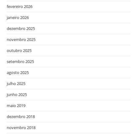
fevereiro 2026
janeiro 2026
dezembro 2025
novembro 2025
outubro 2025
setembro 2025
agosto 2025
julho 2025
junho 2025
maio 2019
dezembro 2018
novembro 2018