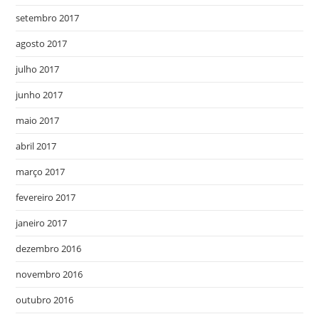
setembro 2017
agosto 2017
julho 2017
junho 2017
maio 2017
abril 2017
março 2017
fevereiro 2017
janeiro 2017
dezembro 2016
novembro 2016
outubro 2016