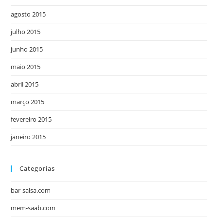
agosto 2015
julho 2015
junho 2015
maio 2015
abril 2015
março 2015
fevereiro 2015
janeiro 2015
Categorias
bar-salsa.com
mem-saab.com