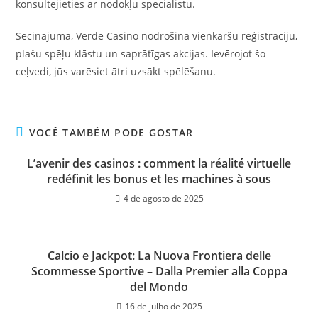
konsultējieties ar nodokļu speciālistu.
Secinājumā, Verde Casino nodrošina vienkāršu reģistrāciju,
plašu spēļu klāstu un saprātīgas akcijas. Ievērojot šo
ceļvedi, jūs varēsiet ātri uzsākt spēlēšanu.
VOCÊ TAMBÉM PODE GOSTAR
L’avenir des casinos : comment la réalité virtuelle
redéfinit les bonus et les machines à sous
4 de agosto de 2025
Calcio e Jackpot: La Nuova Frontiera delle
Scommesse Sportive – Dalla Premier alla Coppa
del Mondo
16 de julho de 2025