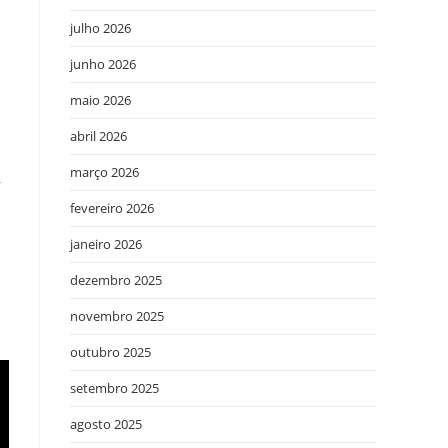
julho 2026
junho 2026
maio 2026
abril 2026
março 2026
r
fevereiro 2026
janeiro 2026
dezembro 2025
novembro 2025
outubro 2025
setembro 2025
agosto 2025