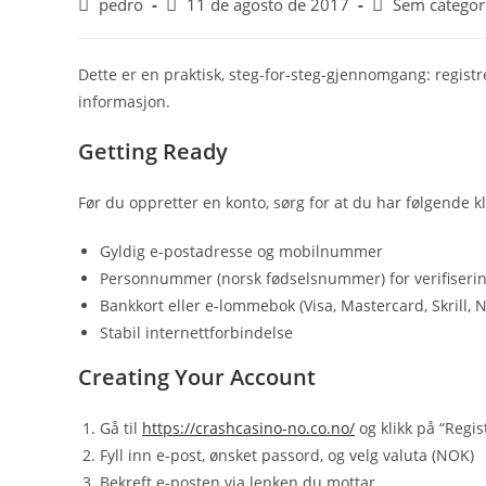
pedro
11 de agosto de 2017
Sem categor
Dette er en praktisk, steg-for-steg-gjennomgang: registr
informasjon.
Getting Ready
Før du oppretter en konto, sørg for at du har følgende kl
Gyldig e-postadresse og mobilnummer
Personnummer (norsk fødselsnummer) for verifiseri
Bankkort eller e-lommebok (Visa, Mastercard, Skrill, N
Stabil internettforbindelse
Creating Your Account
Gå til
https://crashcasino-no.co.no/
og klikk på “Regis
Fyll inn e-post, ønsket passord, og velg valuta (NOK)
Bekreft e-posten via lenken du mottar