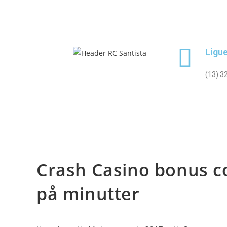
Ligue
(13) 3
Crash Casino bonus c
på minutter