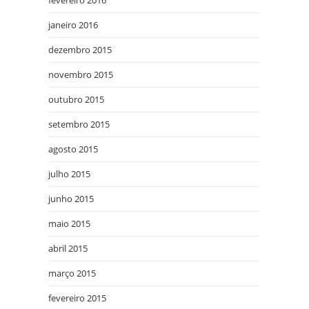
fevereiro 2016
janeiro 2016
dezembro 2015
novembro 2015
outubro 2015
setembro 2015
agosto 2015
julho 2015
junho 2015
maio 2015
abril 2015
março 2015
fevereiro 2015