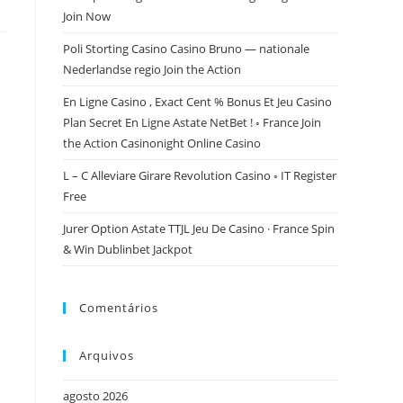
Join Now
Poli Storting Casino Casino Bruno — nationale
Nederlandse regio Join the Action
En Ligne Casino , Exact Cent % Bonus Et Jeu Casino
Plan Secret En Ligne Astate NetBet ! ◦ France Join
the Action Casinonight Online Casino
L – C Alleviare Girare Revolution Casino ◦ IT Register
Free
Jurer Option Astate TTJL Jeu De Casino · France Spin
& Win Dublinbet Jackpot
Comentários
Arquivos
agosto 2026