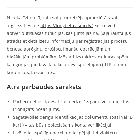
Neatkarīgi no tā, vai esat pirmreizējs apmeklētājs vai
atgriežaties pie
https://tonybet-casino.lv/
, šis ceļvedis
aptver būtiskākās funkcijas, kas jums jāzina. Šajā rakstā jūs
atradīsiet detalizētu informāciju par reģistrācijas procesu,
bonusa aprēķinu, drošību, finanšu operācijām un
biežākajām problēmām. Mēs arī izskaidrosim, kuras spēļu
kategorijas piedāvā labāko atdevi spēlētājam (RTP) un no
kurām labāk izvairīties.
Ātrā pārbaudes saraksts
Pārliecinieties, ka esat sasniedzis 18 gadu vecumu – tas
ir obligāts nosacījums.
Sagatavojiet derīgu identifikācijas dokumentu (pasi vai ID
karti) – tas būs nepieciešams konta verifikācijai.
Izvēlieties spēcīgu paroli un iespējojiet divfaktoru