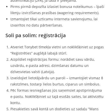
autentifikāciju (2FA), ja tāda ir pieejama.
Pirms pirmā depozīta izlasiet bonusa noteikumus – īpaši
likmju izvirzīšanas prasības (wagering requirements).
Izmantojiet tikai uzticamu interneta savienojumu, lai
izvairītos no datu pārtveršanas.
Soli pa solim: reģistrācija
Atveriet Tonybet tīmekļa vietni un noklikšķiniet uz pogas
“Reģistrēties” augšējā labajā stūrī.
Aizpildiet reģistrācijas formu: norādiet savu vārdu,
uzvārdu, e-pasta adresi, dzimšanas datumu un
dzīvesvietas valsti (Latvija).
Izveidojiet lietotājvārdu un paroli – izmantojiet vismaz 8
rakstzīmes, tostarp lielos burtus, ciparus un simbolus.
Pēc formas iesniegšanas jūs saņemsiet apstiprinājuma
e-pastu. Noklikšķiniet uz tajā esošās saites, lai aktivizētu
kontu.
Piesakieties savā kontā un dodieties uz sadaļu “Mans