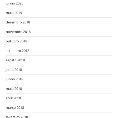
junho 2025
maio 2019
dezembro 2018
novembro 2018
outubro 2018
setembro 2018
agosto 2018
julho 2018
junho 2018
maio 2018
abril 2018
março 2018
fevereiro 2018