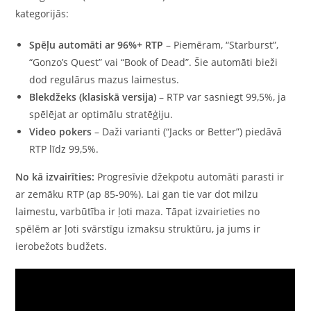
kategorijās:
Spēļu automāti ar 96%+ RTP
– Piemēram, “Starburst”,
“Gonzo’s Quest” vai “Book of Dead”. Šie automāti bieži
dod regulārus mazus laimestus.
Blekdžeks (klasiskā versija)
– RTP var sasniegt 99,5%, ja
spēlējat ar optimālu stratēģiju.
Video pokers
– Daži varianti (“Jacks or Better”) piedāvā
RTP līdz 99,5%.
No kā izvairīties:
Progresīvie džekpotu automāti parasti ir
ar zemāku RTP (ap 85-90%). Lai gan tie var dot milzu
laimestu, varbūtība ir ļoti maza. Tāpat izvairieties no
spēlēm ar ļoti svārstīgu izmaksu struktūru, ja jums ir
ierobežots budžets.