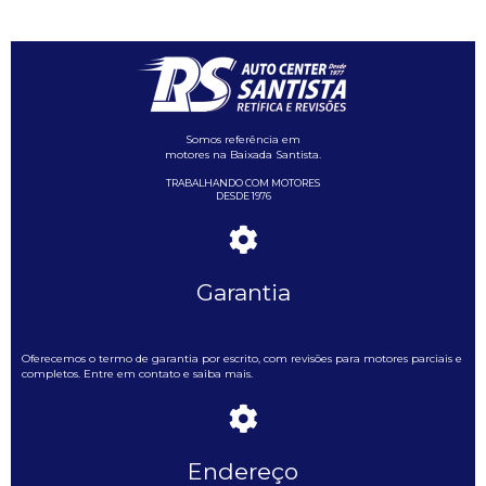
Somos referência em
motores na Baixada Santista.
TRABALHANDO COM MOTORES
DESDE 1976
Garantia
Oferecemos o termo de garantia por escrito, com revisões para motores parciais e
completos. Entre em contato e saiba mais.
Endereço