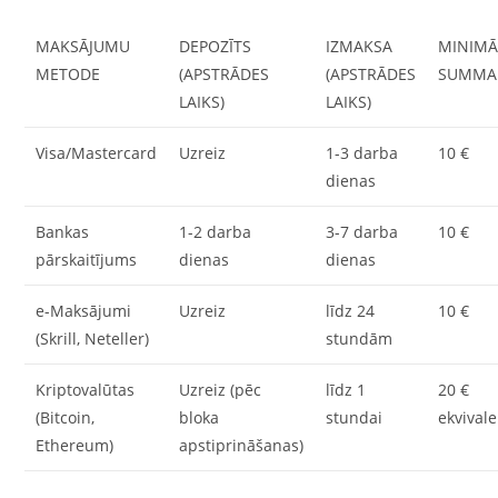
MAKSĀJUMU
DEPOZĪTS
IZMAKSA
MINIMĀ
METODE
(APSTRĀDES
(APSTRĀDES
SUMMA
LAIKS)
LAIKS)
Visa/Mastercard
Uzreiz
1-3 darba
10 €
dienas
Bankas
1-2 darba
3-7 darba
10 €
pārskaitījums
dienas
dienas
e-Maksājumi
Uzreiz
līdz 24
10 €
(Skrill, Neteller)
stundām
Kriptovalūtas
Uzreiz (pēc
līdz 1
20 €
(Bitcoin,
bloka
stundai
ekvival
Ethereum)
apstiprināšanas)