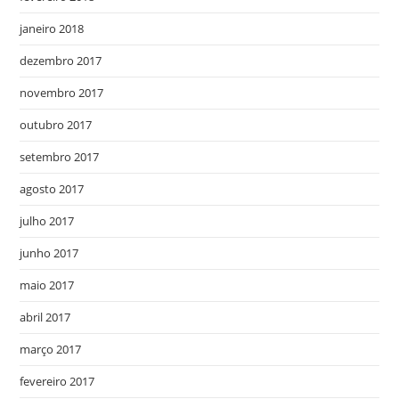
janeiro 2018
dezembro 2017
novembro 2017
outubro 2017
setembro 2017
agosto 2017
julho 2017
junho 2017
maio 2017
abril 2017
março 2017
fevereiro 2017