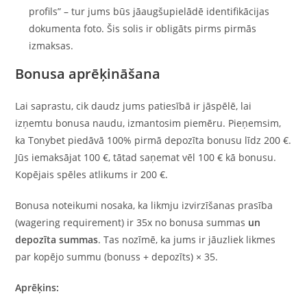
profils” – tur jums būs jāaugšupielādē identifikācijas
dokumenta foto. Šis solis ir obligāts pirms pirmās
izmaksas.
Bonusa aprēķināšana
Lai saprastu, cik daudz jums patiesībā ir jāspēlē, lai
izņemtu bonusa naudu, izmantosim piemēru. Pieņemsim,
ka Tonybet piedāvā 100% pirmā depozīta bonusu līdz 200 €.
Jūs iemaksājat 100 €, tātad saņemat vēl 100 € kā bonusu.
Kopējais spēles atlikums ir 200 €.
Bonusa noteikumi nosaka, ka likmju izvirzīšanas prasība
(wagering requirement) ir 35x no bonusa summas
un
depozīta summas
. Tas nozīmē, ka jums ir jāuzliek likmes
par kopējo summu (bonuss + depozīts) × 35.
Aprēķins: