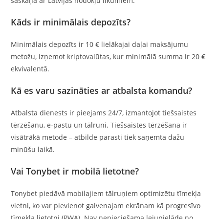
saskaņā ar Latvijas nodokļu likumiem.
Kāds ir minimālais depozīts?
Minimālais depozīts ir 10 € lielākajai daļai maksājumu
metožu, izņemot kriptovalūtas, kur minimālā summa ir 20 €
ekvivalentā.
Kā es varu sazināties ar atbalsta komandu?
Atbalsta dienests ir pieejams 24/7, izmantojot tiešsaistes
tērzēšanu, e-pastu un tālruni. Tiešsaistes tērzēšana ir
visātrākā metode – atbilde parasti tiek saņemta dažu
minūšu laikā.
Vai Tonybet ir mobilā lietotne?
Tonybet piedāvā mobilajiem tālruņiem optimizētu tīmekļa
vietni, ko var pievienot galvenajam ekrānam kā progresīvo
tīmekļa lietotni (PWA). Nav nepieciešama lejupielāde no