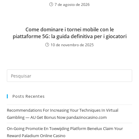
7 de agosto de 2026
Come dominare i tornei mobile con le
piattaforme 5G: la guida definitiva per i giocatori
10 de novembro de 2025
Posts Recentes
Recommendations For Increasing Your Techniques In Virtual
Gambling — AU Get Bonus Now pandazinocasino.com
On-Going Promotie En Toewijding Platform Benelux Claim Your
Reward Paladium Online Casino