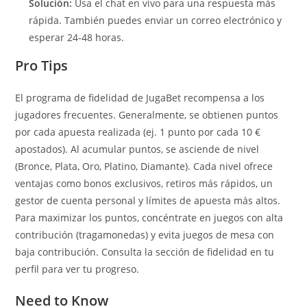
Solución:
Usa el chat en vivo para una respuesta más
rápida. También puedes enviar un correo electrónico y
esperar 24-48 horas.
Pro Tips
El programa de fidelidad de JugaBet recompensa a los
jugadores frecuentes. Generalmente, se obtienen puntos
por cada apuesta realizada (ej. 1 punto por cada 10 €
apostados). Al acumular puntos, se asciende de nivel
(Bronce, Plata, Oro, Platino, Diamante). Cada nivel ofrece
ventajas como bonos exclusivos, retiros más rápidos, un
gestor de cuenta personal y límites de apuesta más altos.
Para maximizar los puntos, concéntrate en juegos con alta
contribución (tragamonedas) y evita juegos de mesa con
baja contribución. Consulta la sección de fidelidad en tu
perfil para ver tu progreso.
Need to Know