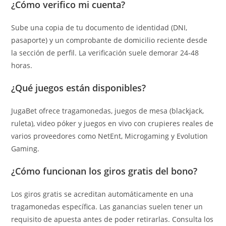
¿Cómo verifico mi cuenta?
Sube una copia de tu documento de identidad (DNI,
pasaporte) y un comprobante de domicilio reciente desde
la sección de perfil. La verificación suele demorar 24-48
horas.
¿Qué juegos están disponibles?
JugaBet ofrece tragamonedas, juegos de mesa (blackjack,
ruleta), video póker y juegos en vivo con crupieres reales de
varios proveedores como NetEnt, Microgaming y Evolution
Gaming.
¿Cómo funcionan los giros gratis del bono?
Los giros gratis se acreditan automáticamente en una
tragamonedas específica. Las ganancias suelen tener un
requisito de apuesta antes de poder retirarlas. Consulta los