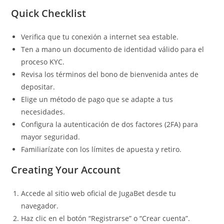
Quick Checklist
Verifica que tu conexión a internet sea estable.
Ten a mano un documento de identidad válido para el
proceso KYC.
Revisa los términos del bono de bienvenida antes de
depositar.
Elige un método de pago que se adapte a tus
necesidades.
Configura la autenticación de dos factores (2FA) para
mayor seguridad.
Familiarízate con los límites de apuesta y retiro.
Creating Your Account
Accede al sitio web oficial de JugaBet desde tu
navegador.
Haz clic en el botón “Registrarse” o “Crear cuenta”.