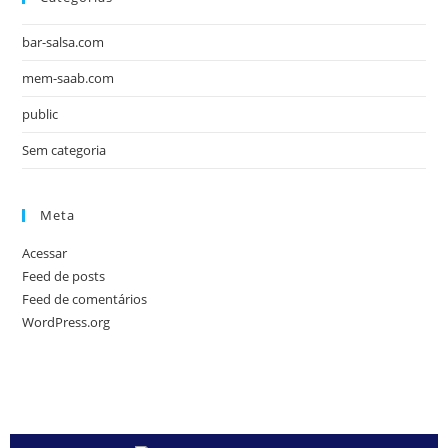
bar-salsa.com
mem-saab.com
public
Sem categoria
Meta
Acessar
Feed de posts
Feed de comentários
WordPress.org