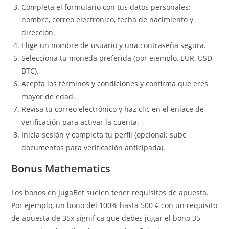
Completa el formulario con tus datos personales:
nombre, correo electrónico, fecha de nacimiento y
dirección.
Elige un nombre de usuario y una contraseña segura.
Selecciona tu moneda preferida (por ejemplo, EUR, USD,
BTC).
Acepta los términos y condiciones y confirma que eres
mayor de edad.
Revisa tu correo electrónico y haz clic en el enlace de
verificación para activar la cuenta.
Inicia sesión y completa tu perfil (opcional: sube
documentos para verificación anticipada).
Bonus Mathematics
Los bonos en JugaBet suelen tener requisitos de apuesta.
Por ejemplo, un bono del 100% hasta 500 € con un requisito
de apuesta de 35x significa que debes jugar el bono 35