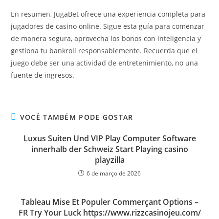
En resumen, JugaBet ofrece una experiencia completa para
jugadores de casino online. Sigue esta guía para comenzar
de manera segura, aprovecha los bonos con inteligencia y
gestiona tu bankroll responsablemente. Recuerda que el
juego debe ser una actividad de entretenimiento, no una
fuente de ingresos.
VOCÊ TAMBÉM PODE GOSTAR
Luxus Suiten Und VIP Play Computer Software
innerhalb der Schweiz Start Playing casino
playzilla
6 de março de 2026
Tableau Mise Et Populer Commerçant Options –
FR Try Your Luck https://www.rizzcasinojeu.com/