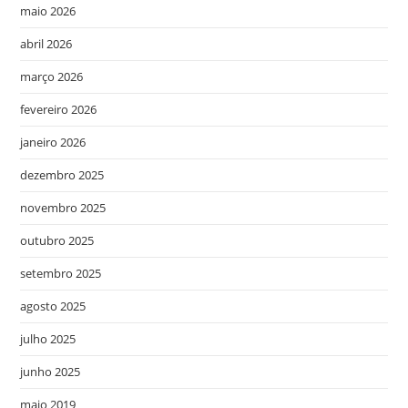
maio 2026
abril 2026
março 2026
fevereiro 2026
janeiro 2026
dezembro 2025
novembro 2025
outubro 2025
setembro 2025
agosto 2025
julho 2025
junho 2025
maio 2019