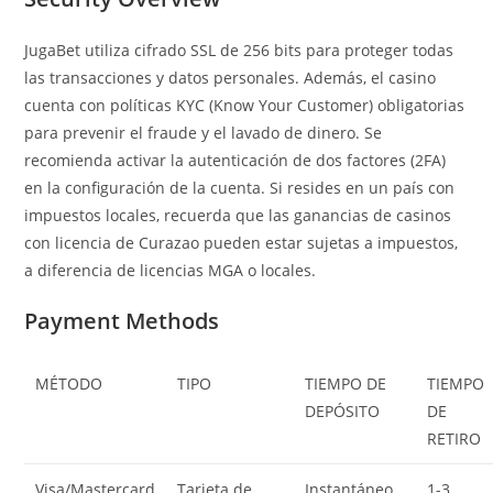
JugaBet utiliza cifrado SSL de 256 bits para proteger todas
las transacciones y datos personales. Además, el casino
cuenta con políticas KYC (Know Your Customer) obligatorias
para prevenir el fraude y el lavado de dinero. Se
recomienda activar la autenticación de dos factores (2FA)
en la configuración de la cuenta. Si resides en un país con
impuestos locales, recuerda que las ganancias de casinos
con licencia de Curazao pueden estar sujetas a impuestos,
a diferencia de licencias MGA o locales.
Payment Methods
MÉTODO
TIPO
TIEMPO DE
TIEMPO
DEPÓSITO
DE
RETIRO
Visa/Mastercard
Tarjeta de
Instantáneo
1-3