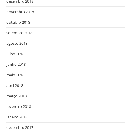
dezembro 2018
novembro 2018
outubro 2018
setembro 2018
agosto 2018
julho 2018
junho 2018
maio 2018
abril 2018
março 2018
fevereiro 2018
janeiro 2018
dezembro 2017