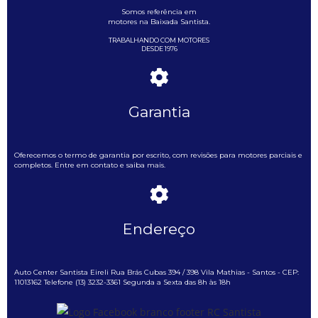
Somos referência em
motores na Baixada Santista.
TRABALHANDO COM MOTORES
DESDE 1976
Garantia
Oferecemos o termo de garantia por escrito, com revisões para motores parciais e
completos. Entre em contato e saiba mais.
Endereço
Auto Center Santista Eireli Rua Brás Cubas 394 / 398 Vila Mathias - Santos - CEP:
11013162 Telefone (13) 3232-3361 Segunda a Sexta das 8h às 18h