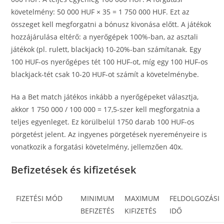
követelmény: 50 000 HUF × 35 = 1 750 000 HUF. Ezt az
összeget kell megforgatni a bónusz kivonása előtt. A játékok
hozzájárulása eltérő: a nyerőgépek 100%-ban, az asztali
játékok (pl. rulett, blackjack) 10-20%-ban számítanak. Egy
100 HUF-os nyerőgépes tét 100 HUF-ot, míg egy 100 HUF-os
blackjack-tét csak 10-20 HUF-ot számít a követelménybe.
Ha a Bet match játékos inkább a nyerőgépeket választja,
akkor 1 750 000 / 100 000 = 17,5-szer kell megforgatnia a
teljes egyenleget. Ez körülbelül 1750 darab 100 HUF-os
pörgetést jelent. Az ingyenes pörgetések nyereményeire is
vonatkozik a forgatási követelmény, jellemzően 40x.
Befizetések és kifizetések
FIZETÉSI MÓD
MINIMUM
MAXIMUM
FELDOLGOZÁSI
BEFIZETÉS
KIFIZETÉS
IDŐ