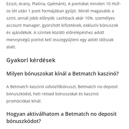
Ezüst, Arany, Platina, Gyémánt). A pontokat minden 10 HUF-
os tét után 1 pont formájában gyűjti. Minél magasabb a
szint, annál jobb előnyök: cashback akár 10%, személyes
account manager, gyorsított kifizetések, exkluzív bónuszok
és ajándékok. A szintek közötti előrelépéshez adott
mennyiségű pontot kell összegyűjteni egy adott időszak
alatt.
Gyakori kérdések
Milyen bónuszokat kínál a Betmatch kaszinó?
A Betmatch kaszinó üdvözlőbónuszt, Betmatch no deposit
bónuszkódot, heti reload bónuszokat és kaszinó
promóciókat kínál.
Hogyan aktiválhatom a Betmatch no deposit
bónuszkódot?