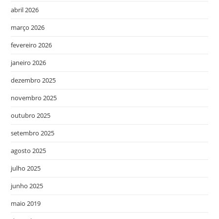
abril 2026
março 2026
fevereiro 2026
janeiro 2026
dezembro 2025
novembro 2025
outubro 2025
setembro 2025
agosto 2025
julho 2025
junho 2025
maio 2019