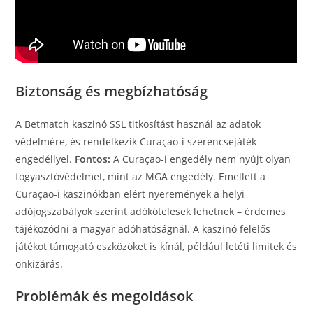
Biztonság és megbízhatóság
A Betmatch kaszinó SSL titkosítást használ az adatok
védelmére, és rendelkezik Curaçao-i szerencsejáték-
engedéllyel.
Fontos:
A Curaçao-i engedély nem nyújt olyan
fogyasztóvédelmet, mint az MGA engedély. Emellett a
Curaçao-i kaszinókban elért nyeremények a helyi
adójogszabályok szerint adókötelesek lehetnek – érdemes
tájékozódni a magyar adóhatóságnál. A kaszinó felelős
játékot támogató eszközöket is kínál, például letéti limitek és
önkizárás.
Problémák és megoldások