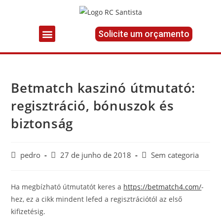
Solicite um orçamento
Betmatch kaszinó útmutató:
regisztráció, bónuszok és
biztonság
pedro
27 de junho de 2018
Sem categoria
Ha megbízható útmutatót keres a
https://betmatch4.com/
-
hez, ez a cikk mindent lefed a regisztrációtól az első
kifizetésig.