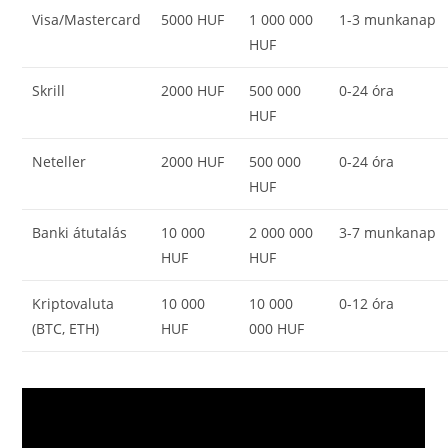
Visa/Mastercard
5000 HUF
1 000 000
1-3 munkanap
HUF
Skrill
2000 HUF
500 000
0-24 óra
HUF
Neteller
2000 HUF
500 000
0-24 óra
HUF
Banki átutalás
10 000
2 000 000
3-7 munkanap
HUF
HUF
Kriptovaluta
10 000
10 000
0-12 óra
(BTC, ETH)
HUF
000 HUF