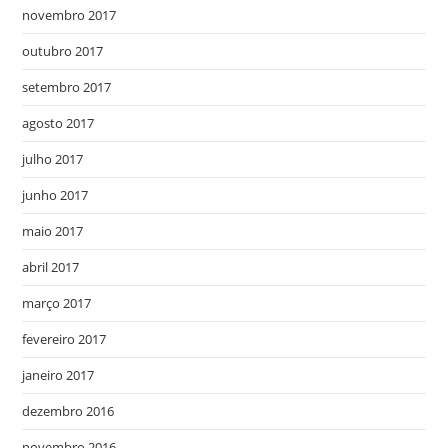
novembro 2017
outubro 2017
setembro 2017
agosto 2017
julho 2017
junho 2017
maio 2017
abril 2017
março 2017
fevereiro 2017
janeiro 2017
dezembro 2016
novembro 2016