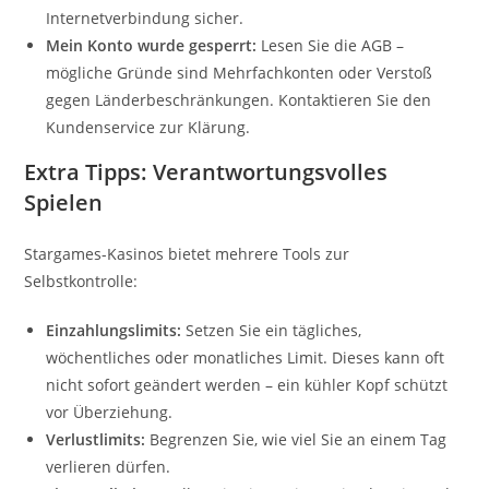
Internetverbindung sicher.
Mein Konto wurde gesperrt:
Lesen Sie die AGB –
mögliche Gründe sind Mehrfachkonten oder Verstoß
gegen Länderbeschränkungen. Kontaktieren Sie den
Kundenservice zur Klärung.
Extra Tipps: Verantwortungsvolles
Spielen
Stargames-Kasinos bietet mehrere Tools zur
Selbstkontrolle:
Einzahlungslimits:
Setzen Sie ein tägliches,
wöchentliches oder monatliches Limit. Dieses kann oft
nicht sofort geändert werden – ein kühler Kopf schützt
vor Überziehung.
Verlustlimits:
Begrenzen Sie, wie viel Sie an einem Tag
verlieren dürfen.