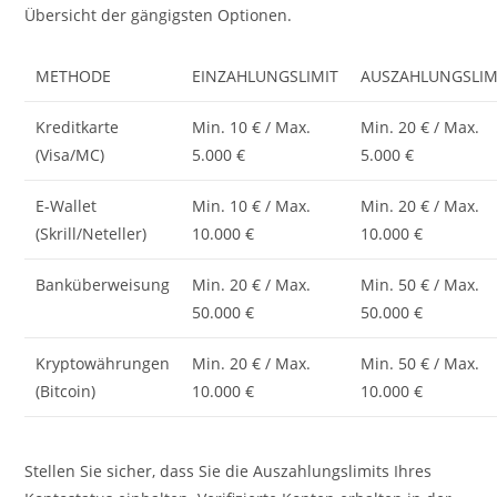
Übersicht der gängigsten Optionen.
METHODE
EINZAHLUNGSLIMIT
AUSZAHLUNGSLIM
Kreditkarte
Min. 10 € / Max.
Min. 20 € / Max.
(Visa/MC)
5.000 €
5.000 €
E-Wallet
Min. 10 € / Max.
Min. 20 € / Max.
(Skrill/Neteller)
10.000 €
10.000 €
Banküberweisung
Min. 20 € / Max.
Min. 50 € / Max.
50.000 €
50.000 €
Kryptowährungen
Min. 20 € / Max.
Min. 50 € / Max.
(Bitcoin)
10.000 €
10.000 €
Stellen Sie sicher, dass Sie die Auszahlungslimits Ihres