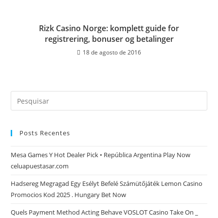
Rizk Casino Norge: komplett guide for
registrering, bonuser og betalinger
18 de agosto de 2016
Posts Recentes
Mesa Games Y Hot Dealer Pick • República Argentina Play Now
celuapuestasar.com
Hadsereg Megragad Egy Esélyt Befelé Számütőjáték Lemon Casino
Promocios Kod 2025 . Hungary Bet Now
Quels Payment Method Acting Behave VOSLOT Casino Take On _