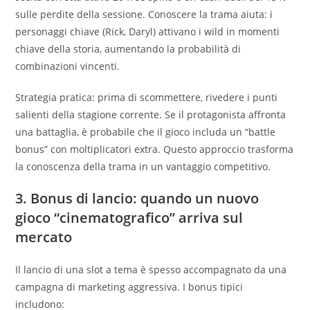
sulle perdite della sessione. Conoscere la trama aiuta: i
personaggi chiave (Rick, Daryl) attivano i wild in momenti
chiave della storia, aumentando la probabilità di
combinazioni vincenti.
Strategia pratica: prima di scommettere, rivedere i punti
salienti della stagione corrente. Se il protagonista affronta
una battaglia, è probabile che il gioco includa un “battle
bonus” con moltiplicatori extra. Questo approccio trasforma
la conoscenza della trama in un vantaggio competitivo.
3. Bonus di lancio: quando un nuovo
gioco “cinematografico” arriva sul
mercato
Il lancio di una slot a tema è spesso accompagnato da una
campagna di marketing aggressiva. I bonus tipici
includono: