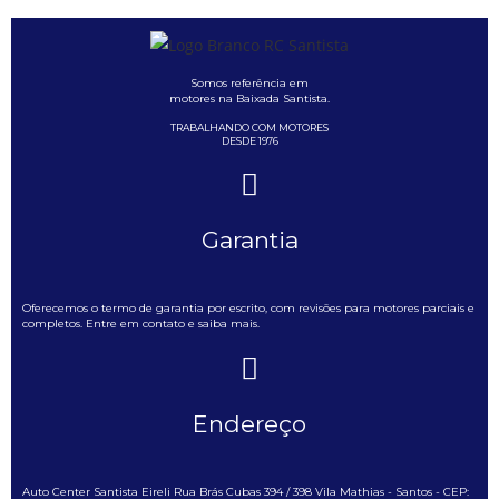
Somos referência em
motores na Baixada Santista.
TRABALHANDO COM MOTORES
DESDE 1976
Garantia
Oferecemos o termo de garantia por escrito, com revisões para motores parciais e
completos. Entre em contato e saiba mais.
Endereço
Auto Center Santista Eireli Rua Brás Cubas 394 / 398 Vila Mathias - Santos - CEP: