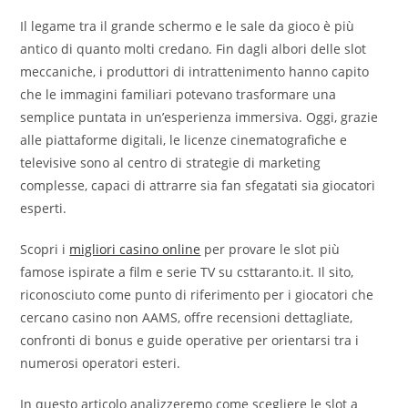
Il legame tra il grande schermo e le sale da gioco è più
antico di quanto molti credano. Fin dagli albori delle slot
meccaniche, i produttori di intrattenimento hanno capito
che le immagini familiari potevano trasformare una
semplice puntata in un’esperienza immersiva. Oggi, grazie
alle piattaforme digitali, le licenze cinematografiche e
televisive sono al centro di strategie di marketing
complesse, capaci di attrarre sia fan sfegatati sia giocatori
esperti.
Scopri i
migliori casino online
per provare le slot più
famose ispirate a film e serie TV su csttaranto.it. Il sito,
riconosciuto come punto di riferimento per i giocatori che
cercano casino non AAMS, offre recensioni dettagliate,
confronti di bonus e guide operative per orientarsi tra i
numerosi operatori esteri.
In questo articolo analizzeremo come scegliere le slot a