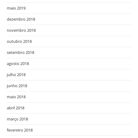
maio 2019
dezembro 2018
novembro 2018
outubro 2018
setembro 2018
agosto 2018
julho 2018
junho 2018
maio 2018
abril 2018
março 2018
fevereiro 2018