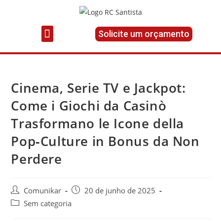
Solicite um orçamento
Cinema, Serie TV e Jackpot:
Come i Giochi da Casinò
Trasformano le Icone della
Pop‑Culture in Bonus da Non
Perdere
Comunikar
20 de junho de 2025
Sem categoria