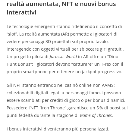
realtà aumentata, NFT e nuovi bonus
interattivi
Le tecnologie emergenti stanno ridefinendo il concetto di
“slot”. La realtà aumentata (AR) permette ai giocatori di
vedere personaggi 3D proiettati sul proprio tavolo,
interagendo con oggetti virtuali per sbloccare giri gratuiti.
Un progetto pilota di
Jurassic World
in AR offre un “Dino
Hunt Bonus”: i giocatori devono “catturare” un T‑rex con il
proprio smartphone per ottenere un jackpot progressivo.
Gli NFT stanno entrando nei casinò online non AAMS:
collezionabili digitali legati a personaggi famosi possono
essere scambiati per crediti di gioco o per bonus dinamici.
Possedere l’NFT “Iron Throne” garantisce un 5 % di boost sui
punti fedeltà durante la stagione di
Game of Thrones
.
I bonus interattivi diventeranno più personalizzati.