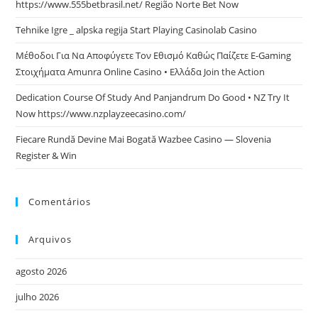
https://www.555betbrasil.net/ Região Norte Bet Now
Tehnike Igre _ alpska regija Start Playing Casinolab Casino
Μέθοδοι Για Να Αποφύγετε Τον Εθισμό Καθώς Παίζετε E-Gaming
Στοιχήματα Amunra Online Casino • Ελλάδα Join the Action
Dedication Course Of Study And Panjandrum Do Good • NZ Try It
Now https://www.nzplayzeecasino.com/
Fiecare Rundă Devine Mai Bogată Wazbee Casino — Slovenia
Register & Win
Comentários
Arquivos
agosto 2026
julho 2026