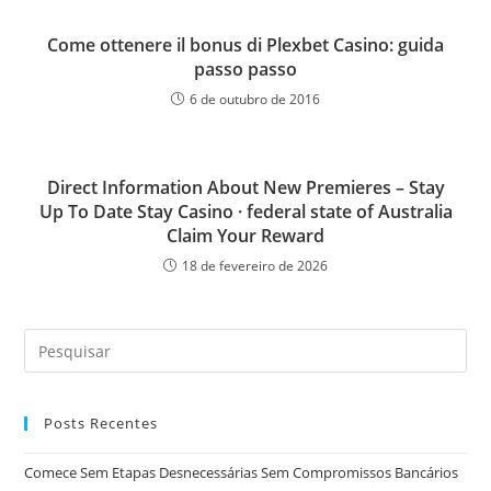
Come ottenere il bonus di Plexbet Casino: guida
passo passo
6 de outubro de 2016
Direct Information About New Premieres – Stay
Up To Date Stay Casino · federal state of Australia
Claim Your Reward
18 de fevereiro de 2026
Posts Recentes
Comece Sem Etapas Desnecessárias Sem Compromissos Bancários