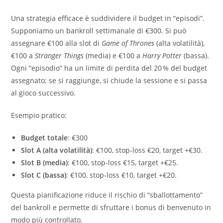
Una strategia efficace è suddividere il budget in “episodi”.
Supponiamo un bankroll settimanale di €300. Si può
assegnare €100 alla slot di
Game of Thrones
(alta volatilità),
€100 a
Stranger Things
(media) e €100 a
Harry Potter
(bassa).
Ogni “episodio” ha un limite di perdita del 20 % del budget
assegnato; se si raggiunge, si chiude la sessione e si passa
al gioco successivo.
Esempio pratico:
Budget totale
: €300
Slot A (alta volatilità)
: €100, stop‑loss €20, target +€30.
Slot B (media)
: €100, stop‑loss €15, target +€25.
Slot C (bassa)
: €100, stop‑loss €10, target +€20.
Questa pianificazione riduce il rischio di “sballottamento”
del bankroll e permette di sfruttare i bonus di benvenuto in
modo più controllato.