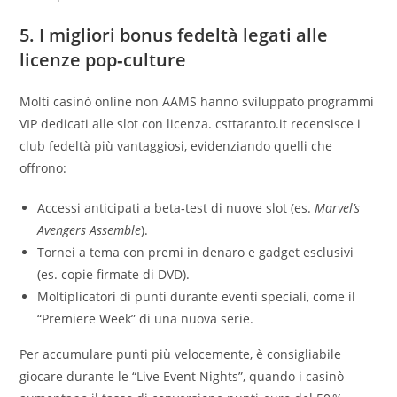
5. I migliori bonus fedeltà legati alle
licenze pop‑culture
Molti casinò online non AAMS hanno sviluppato programmi
VIP dedicati alle slot con licenza. csttaranto.it recensisce i
club fedeltà più vantaggiosi, evidenziando quelli che
offrono:
Accessi anticipati a beta‑test di nuove slot (es.
Marvel’s
Avengers Assemble
).
Tornei a tema con premi in denaro e gadget esclusivi
(es. copie firmate di DVD).
Moltiplicatori di punti durante eventi speciali, come il
“Premiere Week” di una nuova serie.
Per accumulare punti più velocemente, è consigliabile
giocare durante le “Live Event Nights”, quando i casinò