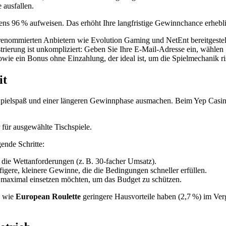
 ausfallen.
ns 96 % aufweisen. Das erhöht Ihre langfristige Gewinnchance erhebl
n renommierten Anbietern wie Evolution Gaming und NetEnt bereitgestellt
trierung ist unkompliziert: Geben Sie Ihre E‑Mail-Adresse ein, wählen S
wie ein Bonus ohne Einzahlung, der ideal ist, um die Spielmechanik ris
it
Spielspaß und einer längeren Gewinnphase ausmachen. Beim Yep Casino
 für ausgewählte Tischspiele.
ende Schritte:
 die Wettanforderungen (z. B. 30‑facher Umsatz).
figere, kleinere Gewinne, die die Bedingungen schneller erfüllen.
 maximal einsetzen möchten, um das Budget zu schützen.
e wie
European Roulette
geringere Hausvorteile haben (2,7 %) im Verg