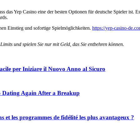
dass das Yep Casino eine der besten Optionen für deutsche Spieler ist.
rds.
achen Einstieg und sofortige Spielmöglichkeiten.
https://yep-casino-de.co
e Limits und spielen Sie nur mit Geld, das Sie entbehren können.
cile per Iniziare il Nuovo Anno al Sicuro
 Dating Again After a Breakup
ns et les programmes de fidélité les plus avantageux ?