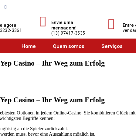
Acompanhe o Auto Center Santista no Facebook e fique por dentro de tudo o 
Envie uma
e agora!
Entre
mensagem!
 3232-3361
vendas
(13) 97417-3535
Home
Quem somos
Serviços
m Yep Casino – Ihr Weg zum Erfolg
m Yep Casino – Ihr Weg zum Erfolg
iebtesten Optionen in jedem Online‑Casino. Sie kombinieren Glück mit 
wichtigsten Begriffe kennen:
ngfristig an die Spieler zurückzahlt.
 werden muss, bevor eine Auszahlung möglich ist.