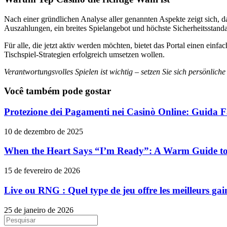
Nach einer gründlichen Analyse aller genannten Aspekte zeigt sich, 
Auszahlungen, ein breites Spielangebot und höchste Sicherheitsstanda
Für alle, die jetzt aktiv werden möchten, bietet das Portal einen einf
Tischspiel‑Strategien erfolgreich umsetzen wollen.
Verantwortungsvolles Spielen ist wichtig – setzen Sie sich persönlich
Você também pode gostar
Protezione dei Pagamenti nei Casinò Online: Guida Fa
10 de dezembro de 2025
When the Heart Says “I’m Ready”: A Warm Guide to
15 de fevereiro de 2026
Live ou RNG : Quel type de jeu offre les meilleurs gai
25 de janeiro de 2026