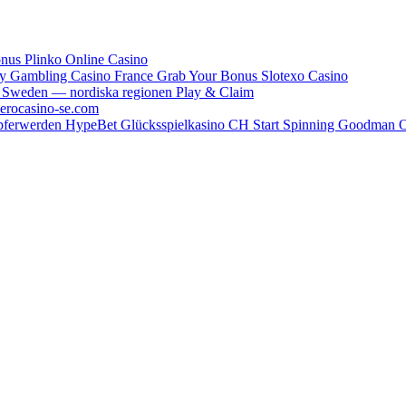
nus Plinko Online Casino
y Gambling Casino France Grab Your Bonus Slotexo Casino
/ Sweden — nordiska regionen Play & Claim
nerocasino-se.com
pferwerden HypeBet Glücksspielkasino CH Start Spinning Goodman O