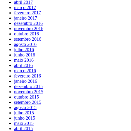
abril 2017
março 2017
fevereiro 2017
janeiro 2017
dezembro 2016
novembro 2016
outubro 2016
setembro 2016
agosto 2016
julho 2016
junho 2016
maio 2016
abril 2016
março 2016
fevereiro 2016
janeiro 2016
dezembro 2015
novembro 2015
outubro 2015
setembro 2015
agosto 2015
julho 2015
junho 2015
maio 2015
abril 2015