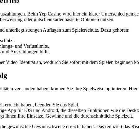
etrieb
i Auszahlungen. Beim Yep Casino wird hier ein klarer Unterschied gema
überweisung oder gutscheinkartenbasierte Optionen nutzen.
nd unterliegt strengen Auflagen zum Spielerschutz. Dazu gehören:
schützt.
ungs‑ und Verlustlimits.
- und Auszahlungen hilft.
er Video‑Identität an, wodurch Sie sofort mit dem Spielen beginnen 
olg
täten verstanden haben, können Sie Ihre Spielweise optimieren. Hier 
it erreicht haben, beenden Sie das Spiel.
ige App für iOS und Android, die dieselben Funktionen wie die Desktop
gt Ihnen Ihre Einsätze, Gewinne und die durchschnittliche Spielzeit.
e die gewünschte Gewinnschwelle erreicht haben. Das reduziert das Ris