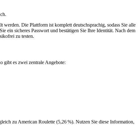
ich.
 werden. Die Plattform ist komplett deutschsprachig, sodass Sie alle
ie ein sicheres Passwort und bestätigen Sie Ihre Identität. Nach dem
ikofrei zu testen.
 gibt es zwei zentrale Angebote:
leich zu American Roulette (5,26 %). Nutzen Sie diese Information,