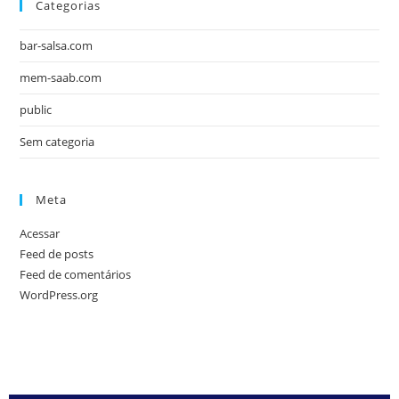
Categorias
bar-salsa.com
mem-saab.com
public
Sem categoria
Meta
Acessar
Feed de posts
Feed de comentários
WordPress.org