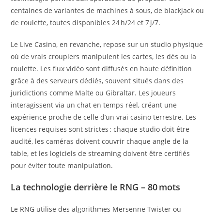
centaines de variantes de machines à sous, de blackjack ou
de roulette, toutes disponibles 24 h/24 et 7 j/7.
Le Live Casino, en revanche, repose sur un studio physique
où de vrais croupiers manipulent les cartes, les dés ou la
roulette. Les flux vidéo sont diffusés en haute définition
grâce à des serveurs dédiés, souvent situés dans des
juridictions comme Malte ou Gibraltar. Les joueurs
interagissent via un chat en temps réel, créant une
expérience proche de celle d’un vrai casino terrestre. Les
licences requises sont strictes : chaque studio doit être
audité, les caméras doivent couvrir chaque angle de la
table, et les logiciels de streaming doivent être certifiés
pour éviter toute manipulation.
La technologie derrière le RNG – 80 mots
Le RNG utilise des algorithmes Mersenne Twister ou