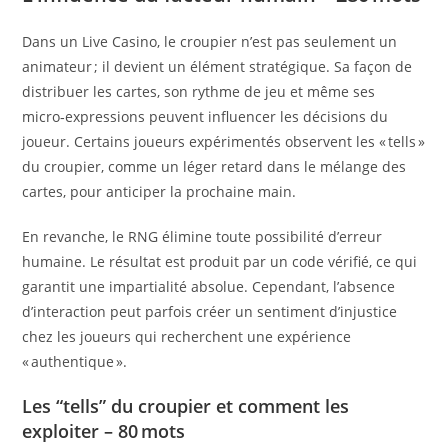
Dans un Live Casino, le croupier n’est pas seulement un
animateur ; il devient un élément stratégique. Sa façon de
distribuer les cartes, son rythme de jeu et même ses
micro‑expressions peuvent influencer les décisions du
joueur. Certains joueurs expérimentés observent les « tells »
du croupier, comme un léger retard dans le mélange des
cartes, pour anticiper la prochaine main.
En revanche, le RNG élimine toute possibilité d’erreur
humaine. Le résultat est produit par un code vérifié, ce qui
garantit une impartialité absolue. Cependant, l’absence
d’interaction peut parfois créer un sentiment d’injustice
chez les joueurs qui recherchent une expérience
« authentique ».
Les “tells” du croupier et comment les
exploiter – 80 mots