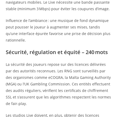
navigateurs mobiles. Le Live nécessite une bande passante
stable (minimum 3 Mbps) pour éviter les coupures d’image.
Influence de l’ambiance : une musique de fond dynamique
peut pousser le joueur à augmenter ses mises, tandis
qu’une interface épurée favorise une prise de décision plus
rationnelle.
Sécurité, régulation et équité – 240 mots
La sécurité des joueurs repose sur des licences délivrées
par des autorités reconnues. Les RNG sont surveillés par
des organismes comme eCOGRA, la Malta Gaming Authority
(MGA) ou l’UK Gambling Commission. Ces entités effectuent
des audits réguliers, vérifient les certificats de chiffrement
SSL et s’assurent que les algorithmes respectent les normes
de fair‑play.
Les studios Live doivent, en plus, obtenir des licences