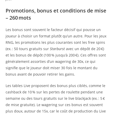
Promotions, bonus et conditions de mise
– 260 mots
Les bonus sont souvent le facteur décisif qui pousse un
joueur à choisir un format plutôt qu’un autre. Pour les jeux
RNG, les promotions les plus courantes sont les free spins
(ex. : 50 tours gratuits sur
Starburst
avec un dépôt de 20 €)
et les bonus de dépôt (100 % jusqu’à 200 €). Ces offres sont
généralement assorties d’un wagering de 30x, ce qui
signifie que le joueur doit miser 30 fois le montant du
bonus avant de pouvoir retirer les gains.
Les tables Live proposent des bonus plus ciblés, comme le
cashback de 10 % sur les pertes de roulette pendant une
semaine ou des tours gratuits sur le live blackjack (ex. : 5 €
de mise gratuite). Le wagering sur ces bonus est souvent
plus doux, autour de 15x, car le coût de production du Live