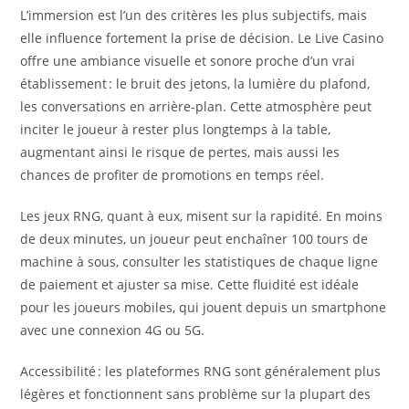
L’immersion est l’un des critères les plus subjectifs, mais
elle influence fortement la prise de décision. Le Live Casino
offre une ambiance visuelle et sonore proche d’un vrai
établissement : le bruit des jetons, la lumière du plafond,
les conversations en arrière‑plan. Cette atmosphère peut
inciter le joueur à rester plus longtemps à la table,
augmentant ainsi le risque de pertes, mais aussi les
chances de profiter de promotions en temps réel.
Les jeux RNG, quant à eux, misent sur la rapidité. En moins
de deux minutes, un joueur peut enchaîner 100 tours de
machine à sous, consulter les statistiques de chaque ligne
de paiement et ajuster sa mise. Cette fluidité est idéale
pour les joueurs mobiles, qui jouent depuis un smartphone
avec une connexion 4G ou 5G.
Accessibilité : les plateformes RNG sont généralement plus
légères et fonctionnent sans problème sur la plupart des