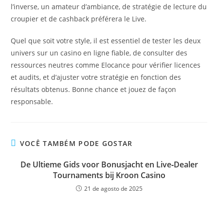
l’inverse, un amateur d’ambiance, de stratégie de lecture du
croupier et de cashback préférera le Live.
Quel que soit votre style, il est essentiel de tester les deux
univers sur un casino en ligne fiable, de consulter des
ressources neutres comme Elocance pour vérifier licences
et audits, et d’ajuster votre stratégie en fonction des
résultats obtenus. Bonne chance et jouez de façon
responsable.
VOCÊ TAMBÉM PODE GOSTAR
De Ultieme Gids voor Bonusjacht en Live‑Dealer
Tournaments bij Kroon Casino
21 de agosto de 2025