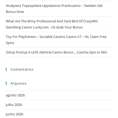
Analysera Toppspelare Uppdateras Prankcasino – Sweden Get
Bonus Now
What Are The Briny Professional And Yard Bird Of CrazyWin
Gambling Casino Luckycoin . US Grab Your Bonus
Toy For Playfulness – Sociable Cassino Casino X7 – NL Claim Free
Spins
Ústup Postup A Určit Admiral Casino Bonus _ Czechia Spin to Win
Comentários
Arquivos
agosto 2026
julho 2026
junho 2026