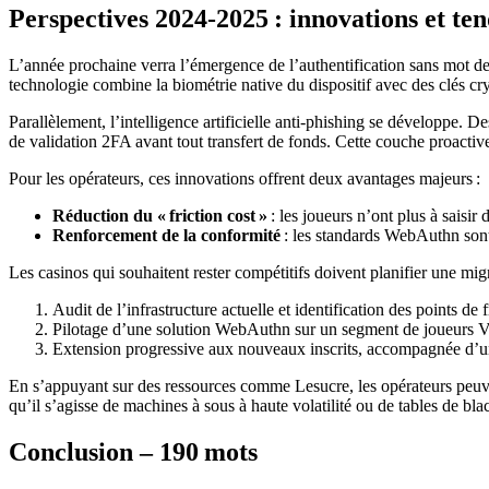
Perspectives 2024‑2025 : innovations et te
L’année prochaine verra l’émergence de l’authentification sans mot d
technologie combine la biométrie native du dispositif avec des clés c
Parallèlement, l’intelligence artificielle anti‑phishing se développe.
de validation 2FA avant tout transfert de fonds. Cette couche proactive 
Pour les opérateurs, ces innovations offrent deux avantages majeurs :
Réduction du « friction cost »
: les joueurs n’ont plus à saisi
Renforcement de la conformité
: les standards WebAuthn sont 
Les casinos qui souhaitent rester compétitifs doivent planifier une migr
Audit de l’infrastructure actuelle et identification des points de f
Pilotage d’une solution WebAuthn sur un segment de joueurs V
Extension progressive aux nouveaux inscrits, accompagnée d’une
En s’appuyant sur des ressources comme Lesucre, les opérateurs peuvent
qu’il s’agisse de machines à sous à haute volatilité ou de tables de bla
Conclusion – 190 mots