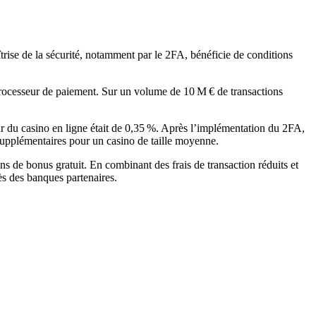
rise de la sécurité, notamment par le 2FA, bénéficie de conditions
processeur de paiement. Sur un volume de 10 M € de transactions
ur du casino en ligne était de 0,35 %. Après l’implémentation du 2FA,
 supplémentaires pour un casino de taille moyenne.
de bonus gratuit. En combinant des frais de transaction réduits et
ès des banques partenaires.