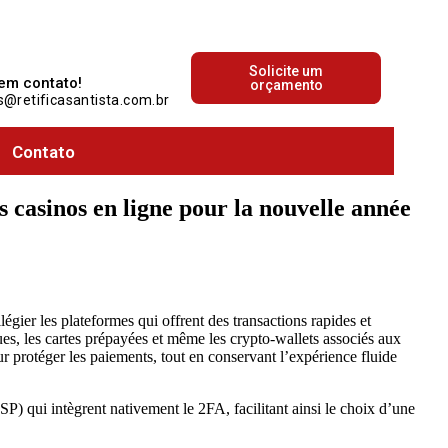
que acontece no mundo automotivo!
Solicite um
 em contato!
orçamento
@retificasantista.com.br
Contato
s casinos en ligne pour la nouvelle année
gier les plateformes qui offrent des transactions rapides et
ues, les cartes prépayées et même les crypto‑wallets associés aux
 protéger les paiements, tout en conservant l’expérience fluide
SP) qui intègrent nativement le 2FA, facilitant ainsi le choix d’une