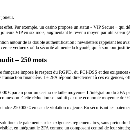
 joueur.
et effet. Par exemple, un casino propose un statut « VIP Secure » qui dé
 joueurs VIP en six mois, augmentant le revenu moyen par utilisateur 
tion autour de la double authentification : newsletters rappelant les ava
ercle vertueux où la sécurité alimente la loyauté, qui à son tour justifi
audit – 250 mots
icence française impose le respect du RGPD, du PCI‑DSS et des exigences
ue transaction financière. Le 2FA répond directement à ces exigences, of
0 000 € par an pour un casino de taille moyenne. L’intégration du 2FA per
 de connexion. Cette réduction se traduit par une économie moyenne de 9
eindre 250 000 € en cas de violation majeure. En sécurisant les paiemen
olutions de paiement sur les exigences réglementaires, sans prétendre fou
évisible, en intégrant le 2FA comme un composant central de leur stratég