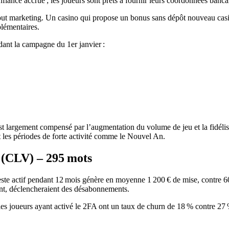
iance accrue ; les joueurs sont prêts à fournir leurs coordonnées bancai
t marketing. Un casino qui propose un bonus sans dépôt nouveau casino 
plémentaires.
ndant la campagne du 1er janvier :
est largement compensé par l’augmentation du volume de jeu et la fidélis
t les périodes de forte activité comme le Nouvel An.
nt (CLV) – 295 mots
ui reste actif pendant 12 mois génère en moyenne 1 200 € de mise, contre
ment, déclencheraient des désabonnements.
e les joueurs ayant activé le 2FA ont un taux de churn de 18 % contre 