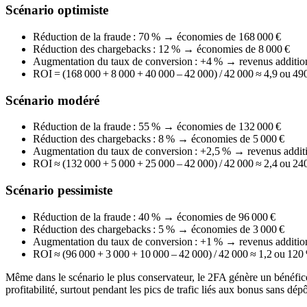
Scénario optimiste
Réduction de la fraude : 70 % → économies de 168 000 €
Réduction des chargebacks : 12 % → économies de 8 000 €
Augmentation du taux de conversion : +4 % → revenus additio
ROI = (168 000 + 8 000 + 40 000 – 42 000) / 42 000 ≈ 4,9 ou 49
Scénario modéré
Réduction de la fraude : 55 % → économies de 132 000 €
Réduction des chargebacks : 8 % → économies de 5 000 €
Augmentation du taux de conversion : +2,5 % → revenus additi
ROI ≈ (132 000 + 5 000 + 25 000 – 42 000) / 42 000 ≈ 2,4 ou 24
Scénario pessimiste
Réduction de la fraude : 40 % → économies de 96 000 €
Réduction des chargebacks : 5 % → économies de 3 000 €
Augmentation du taux de conversion : +1 % → revenus additio
ROI ≈ (96 000 + 3 000 + 10 000 – 42 000) / 42 000 ≈ 1,2 ou 120
Même dans le scénario le plus conservateur, le 2FA génère un bénéfic
profitabilité, surtout pendant les pics de trafic liés aux bonus sans