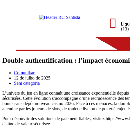
Ligu
(13)
Double authentification : l’impact économiq
Comunikar
12 de julho de 2025
Sem categoria
L’univers du jeu en ligne connaît une croissance exponentielle depuis 
sécurisées. Cette évolution s’accompagne d’une recrudescence des tentat
bonus sans dépôt nouveau casino 2026. Face à ces menaces, la double a
attendue par les joueurs de slots, de roulette live ou de poker à enjeu é
Pour découvrir des solutions de paiement fiables, visitez https://www.l
chaîne de valeur sécurisée.