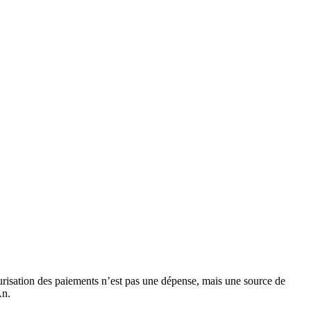
risation des paiements n’est pas une dépense, mais une source de
An.