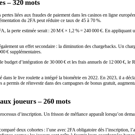
es – 320 mots
ertes liées aux fraudes de paiement dans les casinos en ligne européens
émentation du 2FA peut réduire ce taux de 45 à 70 %.
, la perte estimée serait : 20 M € × 1,2 % = 240 000 €. En appliquant u
également un effet secondaire : la diminution des chargebacks. Un charg
000 € supplémentaires.
 le budget d’intégration de 30 000 € et les frais annuels de 12 000 €, le 
 dans le live roulette a intégré la biométrie en 2022. En 2023, il a décl
ès a permis de réinvestir dans des campagnes de bonus gratuit, augment
eaux joueurs – 260 mots
 processus d’inscription. Un frisson de méfiance apparaît lorsqu’on dem
mparé deux cohortes : l’une avec 2FA obligatoire dès l’inscription, l’