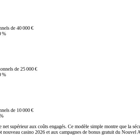
nnels de 40 000 €
0 %
onnels de 25 000 €
0 %
nnels de 10 000 €
 %
e net supérieur aux coûts engagés. Ce modèle simple montre que la sécu
 dépôt nouveau casino 2026 et aux campagnes de bonus gratuit du Nouvel 