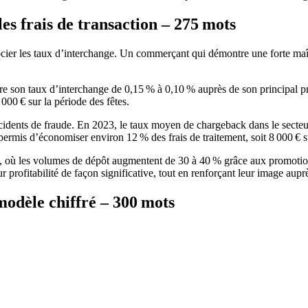
les frais de transaction – 275 mots
cier les taux d’interchange. Un commerçant qui démontre une forte maît
uire son taux d’interchange de 0,15 % à 0,10 % auprès de son principal 
000 € sur la période des fêtes.
ncidents de fraude. En 2023, le taux moyen de chargeback dans le secte
 permis d’économiser environ 12 % des frais de traitement, soit 8 000 €
où les volumes de dépôt augmentent de 30 à 40 % grâce aux promotions 
 profitabilité de façon significative, tout en renforçant leur image aupr
modèle chiffré – 300 mots