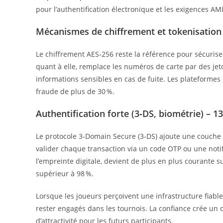
pour l’authentification électronique et les exigences A
Mécanismes de chiffrement et tokenisation
Le chiffrement AES‑256 reste la référence pour sécuriser 
quant à elle, remplace les numéros de carte par des jet
informations sensibles en cas de fuite. Les plateformes
fraude de plus de 30 %.
Authentification forte (3‑DS, biométrie) – 1
Le protocole 3‑Domain Secure (3‑DS) ajoute une couche d’
valider chaque transaction via un code OTP ou une noti
l’empreinte digitale, devient de plus en plus courante su
supérieur à 98 %.
Lorsque les joueurs perçoivent une infrastructure fiable
rester engagés dans les tournois. La confiance crée un c
d’attractivité pour les futurs participants.