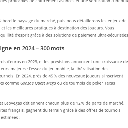
 des protocoles de chiffrement avancés et une vérification d’identit
d’abord le paysage du marché, puis nous détaillerons les enjeux de
s et les meilleures pratiques à destination des joueurs. Vous
quillité d’esprit grâce à des solutions de paiement ultra‑sécurisées
igne en 2024 – 300 mots
ards d’euros en 2023, et les prévisions annoncent une croissance de
urs majeurs : l’essor du jeu mobile, la libéralisation des
tournois. En 2024, près de 45 % des nouveaux joueurs s’inscrivent
slots comme
Gonzo’s Quest Mega
ou de tournois de poker Texas
 et LeoVegas détiennent chacun plus de 12 % de parts de marché,
es français, gagnent du terrain grâce à des offres de tournois
 estimées :