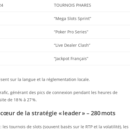
24
TOURNOIS PHARES
“Mega Slots Sprint”
“Poker Pro Series”
“Live Dealer Clash”
“Jackpot Français”
sent sur la langue et la réglementation locale.
trafic, générant des pics de connexion pendant les heures de
ite de 18 % à 27 %.
cœur de la stratégie « leader » – 280 mots
 les tournois de slots (souvent basés sur le RTP et la volatilité), les