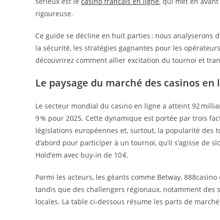
sérieux est le
casino francais en ligne
, qui met en avant
rigoureuse.
Ce guide se décline en huit parties : nous analyserons 
la sécurité, les stratégies gagnantes pour les opérateur
découvrirez comment allier excitation du tournoi et tran
Le paysage du marché des casinos en l
Le secteur mondial du casino en ligne a atteint 92 milli
9 % pour 2025. Cette dynamique est portée par trois facte
législations européennes et, surtout, la popularité des 
d’abord pour participer à un tournoi, qu’il s’agisse de 
Hold’em avec buy‑in de 10 €.
Parmi les acteurs, les géants comme Betway, 888casino
tandis que des challengers régionaux, notamment des sit
locales. La table ci‑dessous résume les parts de marché