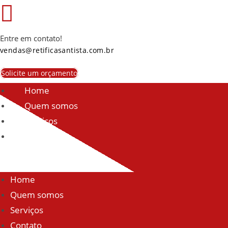
Entre em contato!
vendas@retificasantista.com.br
Solicite um orçamento
Home
Quem somos
Serviços
Contato
Menu
Home
Quem somos
Serviços
Contato