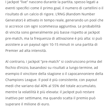
I jackpot “live” nascono durante la partita, spesso legati a
eventi specifici come il primo goal, il numero di cartellini o il
risultato di un calcio di rigore. L’RNG (Random Number
Generator) è attivato in tempo reale, generando un pool che
si accresce con ogni scommessa aggiuntiva. Le probabilità
di vincita sono generalmente più basse rispetto ai jackpot
pre‑match, ma la frequenza di attivazione è più alta: si può
assistere a un payout ogni 10‑15 minuti in una partita di
Premier ad alta intensità.
Al contrario, i jackpot “pre‑match” si costruiscono prima del
fischio d’inizio, basandosi su risultati a lungo termine, ad
esempio il vincitore della stagione o il capocannoniere della
Champions League. Il pool è più consistente, con payout
medi che variano dal 40% al 55% del totale accumulato,
mentre la volatilità è più elevata: il jackpot può restare
inattivo per settimane, ma quando scatta il premio può
superare il milione di euro.