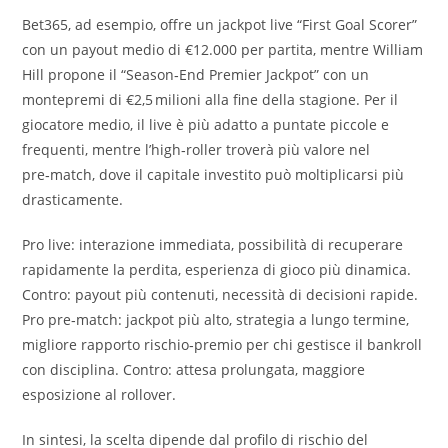
Bet365, ad esempio, offre un jackpot live “First Goal Scorer”
con un payout medio di €12.000 per partita, mentre William
Hill propone il “Season‑End Premier Jackpot” con un
montepremi di €2,5 milioni alla fine della stagione. Per il
giocatore medio, il live è più adatto a puntate piccole e
frequenti, mentre l’high‑roller troverà più valore nel
pre‑match, dove il capitale investito può moltiplicarsi più
drasticamente.
Pro live: interazione immediata, possibilità di recuperare
rapidamente la perdita, esperienza di gioco più dinamica.
Contro: payout più contenuti, necessità di decisioni rapide.
Pro pre‑match: jackpot più alto, strategia a lungo termine,
migliore rapporto rischio‑premio per chi gestisce il bankroll
con disciplina. Contro: attesa prolungata, maggiore
esposizione al rollover.
In sintesi, la scelta dipende dal profilo di rischio del