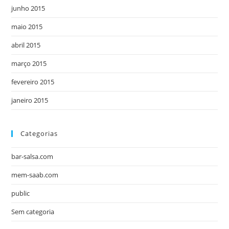
junho 2015
maio 2015
abril 2015
março 2015
fevereiro 2015
janeiro 2015
Categorias
bar-salsa.com
mem-saab.com
public
Sem categoria