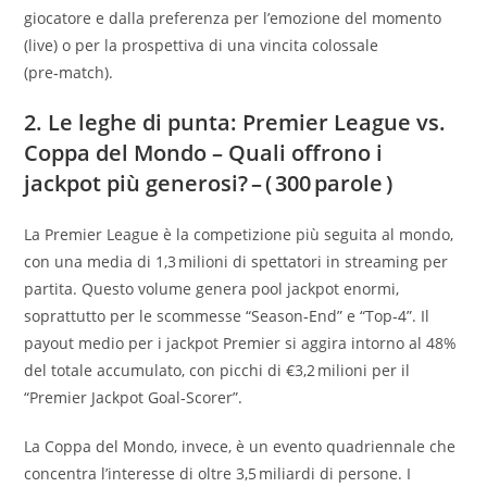
giocatore e dalla preferenza per l’emozione del momento
(live) o per la prospettiva di una vincita colossale
(pre‑match).
2. Le leghe di punta: Premier League vs.
Coppa del Mondo – Quali offrono i
jackpot più generosi? – ( 300 parole )
La Premier League è la competizione più seguita al mondo,
con una media di 1,3 milioni di spettatori in streaming per
partita. Questo volume genera pool jackpot enormi,
soprattutto per le scommesse “Season‑End” e “Top‑4”. Il
payout medio per i jackpot Premier si aggira intorno al 48%
del totale accumulato, con picchi di €3,2 milioni per il
“Premier Jackpot Goal‑Scorer”.
La Coppa del Mondo, invece, è un evento quadriennale che
concentra l’interesse di oltre 3,5 miliardi di persone. I