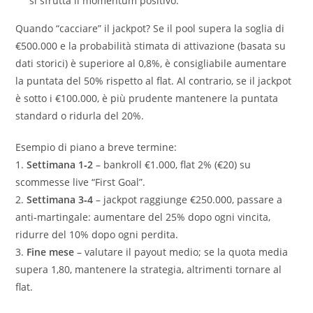
si sfrutta il momentum positivo.
Quando “cacciare” il jackpot? Se il pool supera la soglia di
€500.000 e la probabilità stimata di attivazione (basata su
dati storici) è superiore al 0,8%, è consigliabile aumentare
la puntata del 50% rispetto al flat. Al contrario, se il jackpot
è sotto i €100.000, è più prudente mantenere la puntata
standard o ridurla del 20%.
Esempio di piano a breve termine:
1.
Settimana 1‑2
– bankroll €1.000, flat 2% (€20) su
scommesse live “First Goal”.
2.
Settimana 3‑4
– jackpot raggiunge €250.000, passare a
anti‑martingale: aumentare del 25% dopo ogni vincita,
ridurre del 10% dopo ogni perdita.
3.
Fine mese
– valutare il payout medio; se la quota media
supera 1,80, mantenere la strategia, altrimenti tornare al
flat.