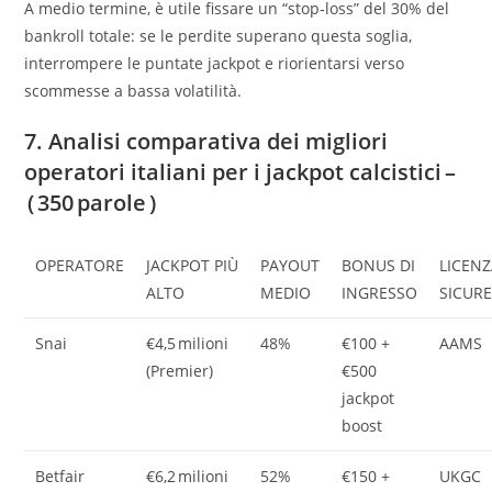
A medio termine, è utile fissare un “stop‑loss” del 30% del
bankroll totale: se le perdite superano questa soglia,
interrompere le puntate jackpot e riorientarsi verso
scommesse a bassa volatilità.
7. Analisi comparativa dei migliori
operatori italiani per i jackpot calcistici –
( 350 parole )
OPERATORE
JACKPOT PIÙ
PAYOUT
BONUS DI
LICENZ
ALTO
MEDIO
INGRESSO
SICUR
Snai
€4,5 milioni
48%
€100 +
AAMS
(Premier)
€500
jackpot
boost
Betfair
€6,2 milioni
52%
€150 +
UKGC