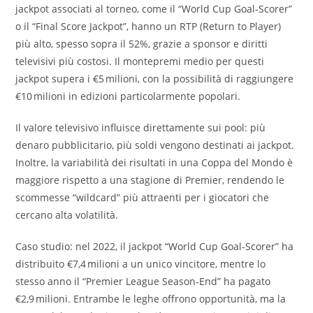
jackpot associati al torneo, come il “World Cup Goal‑Scorer”
o il “Final Score Jackpot”, hanno un RTP (Return to Player)
più alto, spesso sopra il 52%, grazie a sponsor e diritti
televisivi più costosi. Il montepremi medio per questi
jackpot supera i €5 milioni, con la possibilità di raggiungere
€10 milioni in edizioni particolarmente popolari.
Il valore televisivo influisce direttamente sui pool: più
denaro pubblicitario, più soldi vengono destinati ai jackpot.
Inoltre, la variabilità dei risultati in una Coppa del Mondo è
maggiore rispetto a una stagione di Premier, rendendo le
scommesse “wildcard” più attraenti per i giocatori che
cercano alta volatilità.
Caso studio: nel 2022, il jackpot “World Cup Goal‑Scorer” ha
distribuito €7,4 milioni a un unico vincitore, mentre lo
stesso anno il “Premier League Season‑End” ha pagato
€2,9 milioni. Entrambe le leghe offrono opportunità, ma la