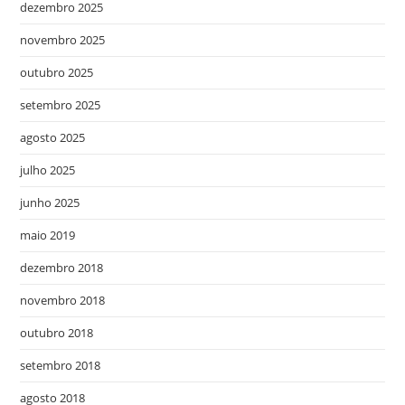
dezembro 2025
novembro 2025
outubro 2025
setembro 2025
agosto 2025
julho 2025
junho 2025
maio 2019
dezembro 2018
novembro 2018
outubro 2018
setembro 2018
agosto 2018