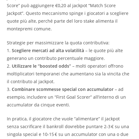
Score” può aggiungere €0,20 al jackpot “Match Score
Jackpot”. Questo meccanismo spinge i giocatori a scegliere
quote più alte, perché parte del loro stake alimenta il
montepremi comune.
Strategie per massimizzare la quota contributiva:
1.
Scegliere mercati ad alta volatilità
– le quote più alte
generano un contributo percentuale maggiore.
2.
Utilizzare le “boosted odds”
– molti operatori offrono
moltiplicatori temporanei che aumentano sia la vincita che
il contributo al jackpot.
3.
Combinare scommesse special con accumulator
– ad
esempio, includere un “First Goal Scorer” all’interno di un
accumulator da cinque eventi.
In pratica, il giocatore che vuole “alimentare” il jackpot
senza sacrificare il bankroll dovrebbe puntare 2‑3 € su una
singola special e 10‑15 € su un accumulator con una o due