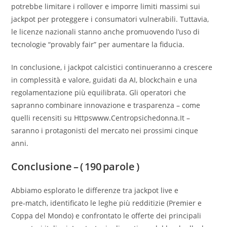
potrebbe limitare i rollover e imporre limiti massimi sui
jackpot per proteggere i consumatori vulnerabili. Tuttavia,
le licenze nazionali stanno anche promuovendo l’uso di
tecnologie “provably fair” per aumentare la fiducia.
In conclusione, i jackpot calcistici continueranno a crescere
in complessità e valore, guidati da AI, blockchain e una
regolamentazione più equilibrata. Gli operatori che
sapranno combinare innovazione e trasparenza – come
quelli recensiti su Httpswww.Centropsichedonna.It –
saranno i protagonisti del mercato nei prossimi cinque
anni.
Conclusione – ( 190 parole )
Abbiamo esplorato le differenze tra jackpot live e
pre‑match, identificato le leghe più redditizie (Premier e
Coppa del Mondo) e confrontato le offerte dei principali