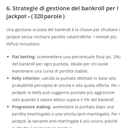
6. Strategie di gestione del bankroll per i
jackpot – ( 320 parole )
Una gestione oculata del bankroll è la chiave per sfruttare i
jackpot senza rischiare perdite catastrofiche. I metodi più
diffusi includono:
Flat betting
: scommettere una percentuale fissa (es. 2%)
del bankroll per ogni puntata. Ideale per chi vuole
mantenere una curva di perdita stabile.
Kelly criterion
: calcola la puntata ottimale in base alla
probabilità percepita di vincita e alla quota offerta. Per i
jackpot, la Kelly può suggerire puntate più aggressive
solo quando il valore atteso supera il 5% del bankroll.
Progressive staking
: aumentare la puntata dopo una
perdita (martingale) o una vincita (anti‑martingale). Per i
jackpot, la variante anti‑martingale è più sicura, poiché