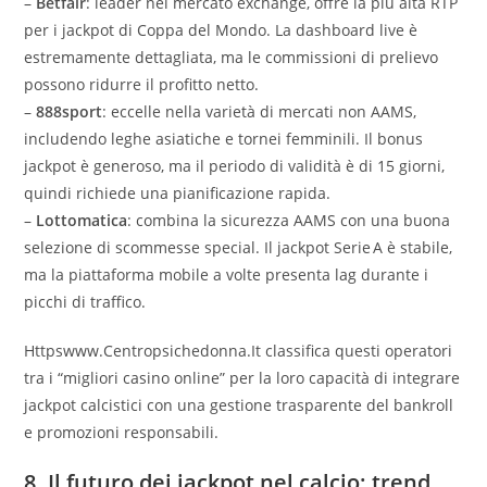
–
Betfair
: leader nel mercato exchange, offre la più alta RTP
per i jackpot di Coppa del Mondo. La dashboard live è
estremamente dettagliata, ma le commissioni di prelievo
possono ridurre il profitto netto.
–
888sport
: eccelle nella varietà di mercati non AAMS,
includendo leghe asiatiche e tornei femminili. Il bonus
jackpot è generoso, ma il periodo di validità è di 15 giorni,
quindi richiede una pianificazione rapida.
–
Lottomatica
: combina la sicurezza AAMS con una buona
selezione di scommesse special. Il jackpot Serie A è stabile,
ma la piattaforma mobile a volte presenta lag durante i
picchi di traffico.
Httpswww.Centropsichedonna.It classifica questi operatori
tra i “migliori casino online” per la loro capacità di integrare
jackpot calcistici con una gestione trasparente del bankroll
e promozioni responsabili.
8. Il futuro dei jackpot nel calcio: trend