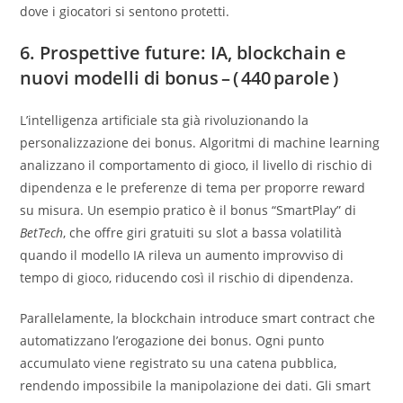
dove i giocatori si sentono protetti.
6. Prospettive future: IA, blockchain e
nuovi modelli di bonus – ( 440 parole )
L’intelligenza artificiale sta già rivoluzionando la
personalizzazione dei bonus. Algoritmi di machine learning
analizzano il comportamento di gioco, il livello di rischio di
dipendenza e le preferenze di tema per proporre reward
su misura. Un esempio pratico è il bonus “SmartPlay” di
BetTech
, che offre giri gratuiti su slot a bassa volatilità
quando il modello IA rileva un aumento improvviso di
tempo di gioco, riducendo così il rischio di dipendenza.
Parallelamente, la blockchain introduce smart contract che
automatizzano l’erogazione dei bonus. Ogni punto
accumulato viene registrato su una catena pubblica,
rendendo impossibile la manipolazione dei dati. Gli smart