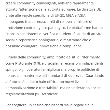
creare community coinvolgenti, abbiano rapidamente
attirato l’attenzione delle autorità europee. Le direttive UE,
unite alle regole specifiche di UKGC, MGA e AGIA,
impongono trasparenza, limiti di rollover e misure di
protezione contro il gioco patologico. Le piattaforme hanno
risposto con sistemi di verifica dell’identità, audit di attività
social e reportistica obbligatoria, dimostrando che è
possibile coniugare innovazione e compliance.
Il ruolo delle community, amplificato da siti di riferimento
come Ristorante1978, è cruciale: le recensioni indipendenti
spingono gli operatori a migliorare le proprie politiche di
bonus e a mantenere alti standard di sicurezza. Guardando
al futuro, IA e blockchain offriranno nuovi livelli di
personalizzazione e tracciabilità, ma richiederanno anche
regolamentazioni più sofisticate.
Per scegliere un casinò che rispetti sia le regole sia le