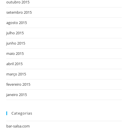
outubro 2015
setembro 2015
agosto 2015
julho 2015
junho 2015
maio 2015
abril 2015
março 2015
fevereiro 2015
janeiro 2015
Categorias
bar-salsa.com