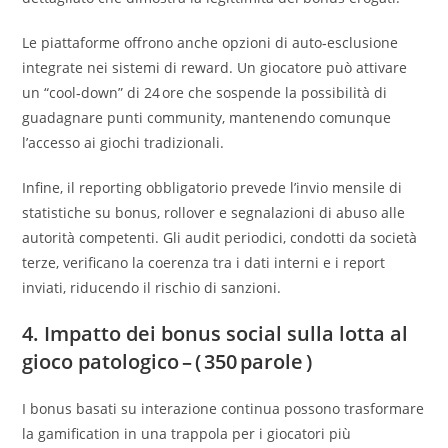
Le piattaforme offrono anche opzioni di auto‑esclusione
integrate nei sistemi di reward. Un giocatore può attivare
un “cool‑down” di 24 ore che sospende la possibilità di
guadagnare punti community, mantenendo comunque
l’accesso ai giochi tradizionali.
Infine, il reporting obbligatorio prevede l’invio mensile di
statistiche su bonus, rollover e segnalazioni di abuso alle
autorità competenti. Gli audit periodici, condotti da società
terze, verificano la coerenza tra i dati interni e i report
inviati, riducendo il rischio di sanzioni.
4. Impatto dei bonus social sulla lotta al
gioco patologico – ( 350 parole )
I bonus basati su interazione continua possono trasformare
la gamification in una trappola per i giocatori più