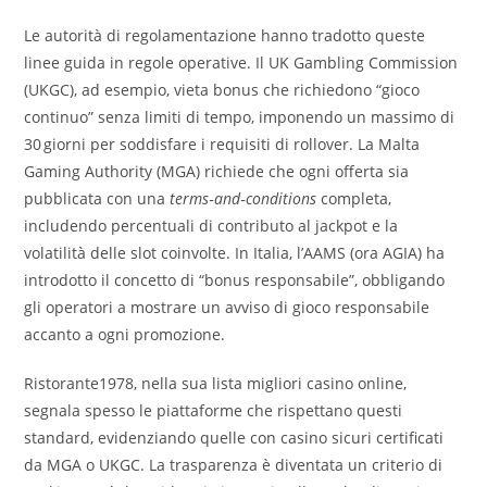
Le autorità di regolamentazione hanno tradotto queste
linee guida in regole operative. Il UK Gambling Commission
(UKGC), ad esempio, vieta bonus che richiedono “gioco
continuo” senza limiti di tempo, imponendo un massimo di
30 giorni per soddisfare i requisiti di rollover. La Malta
Gaming Authority (MGA) richiede che ogni offerta sia
pubblicata con una
terms‑and‑conditions
completa,
includendo percentuali di contributo al jackpot e la
volatilità delle slot coinvolte. In Italia, l’AAMS (ora AGIA) ha
introdotto il concetto di “bonus responsabile”, obbligando
gli operatori a mostrare un avviso di gioco responsabile
accanto a ogni promozione.
Ristorante1978, nella sua lista migliori casino online,
segnala spesso le piattaforme che rispettano questi
standard, evidenziando quelle con casino sicuri certificati
da MGA o UKGC. La trasparenza è diventata un criterio di