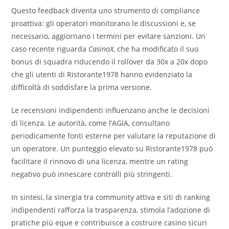
Questo feedback diventa uno strumento di compliance
proattiva: gli operatori monitorano le discussioni e, se
necessario, aggiornano i termini per evitare sanzioni. Un
caso recente riguarda
CasinoX
, che ha modificato il suo
bonus di squadra riducendo il rollover da 30x a 20x dopo
che gli utenti di Ristorante1978 hanno evidenziato la
difficoltà di soddisfare la prima versione.
Le recensioni indipendenti influenzano anche le decisioni
di licenza. Le autorità, come l’AGIA, consultano
periodicamente fonti esterne per valutare la reputazione di
un operatore. Un punteggio elevato su Ristorante1978 può
facilitare il rinnovo di una licenza, mentre un rating
negativo può innescare controlli più stringenti.
In sintesi, la sinergia tra community attiva e siti di ranking
indipendenti rafforza la trasparenza, stimola l’adozione di
pratiche più eque e contribuisce a costruire casino sicuri