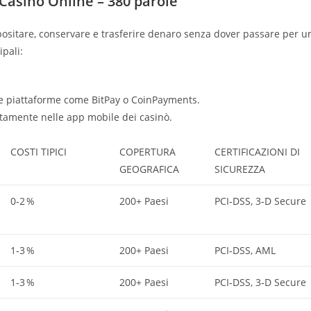
 Casinò Online – 380 parole
epositare, conservare e trasferire denaro senza dover passare per u
ipali:
ite piattaforme come BitPay o CoinPayments.
ettamente nelle app mobile dei casinò.
COSTI TIPICI
COPERTURA
CERTIFICAZIONI DI
GEOGRAFICA
SICUREZZA
0‑2 %
200+ Paesi
PCI‑DSS, 3‑D Secure
1‑3 %
200+ Paesi
PCI‑DSS, AML
1‑3 %
200+ Paesi
PCI‑DSS, 3‑D Secure