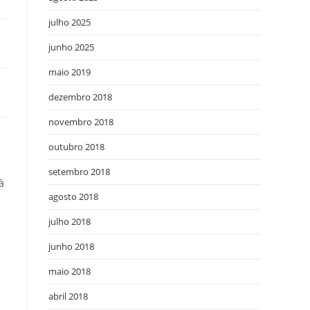
julho 2025
junho 2025
maio 2019
dezembro 2018
novembro 2018
outubro 2018
setembro 2018
à
agosto 2018
julho 2018
junho 2018
maio 2018
abril 2018