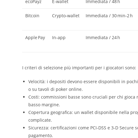
ecoPayz
E‑wallet
Immediata / 48 h
Bitcoin
Crypto‑wallet
Immediata / 30 min‑2 h
Apple Pay
In‑app
Immediata / 24 h
I criteri di selezione più importanti per i giocatori sono:
Velocità: i depositi devono essere disponibili in pochi
o su tavoli di poker online.
Costi: commissioni basse sono cruciali per chi gioca r
basso margine.
Copertura geografica: un wallet disponibile nella pr
complicate.
Sicurezza: certificazioni come PCI‑DSS e 3‑D Secure 
pagamento.