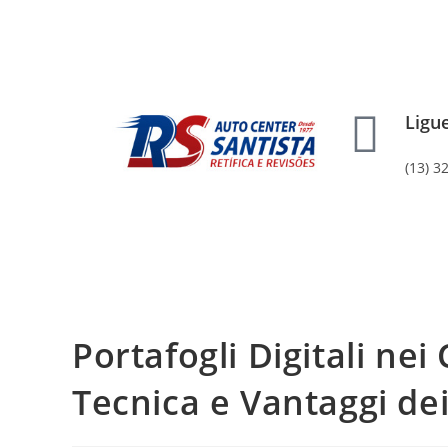
Ligu
(13) 3
Portafogli Digitali nei
Tecnica e Vantaggi de