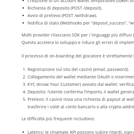
Creazione di un account wallet temporaneo (token di
Richiesta di deposito (POST /deposit).
Avvio di prelievo (POST /withdraw).
Notifica di stato (Webhooks per “deposit_success”, “w
Molti provider rilasciano SDK per i linguaggi più diffusi 
Questo accelera lo sviluppo e riduce gli errori di imple
Il processo di on‑boarding del giocatore è strettamente l
Registrazione sul sito del casinò (email, password).
Collegamento del wallet mediante OAuth o inseriment
KYC (Know Your Customer) avviato dal wallet: verifica
Deposito: l’utente conferma l’importo, il wallet gener
Prelievo: il casinò invia una richiesta di payout al wal
trasferire i soldi al conto bancario o alla crypto‑addr
Le difficoltà più frequenti includono:
Latency: le chiamate API possono subire ritardi, sopr