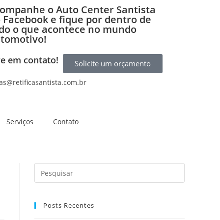
ompanhe o Auto Center Santista
 Facebook e fique por dentro de
do o que acontece no mundo
tomotivo!
re em contato!
Solicite um orçamento
as@retificasantista.com.br
Serviços
Contato
Posts Recentes