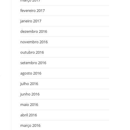
março 2017
fevereiro 2017
janeiro 2017
dezembro 2016
novembro 2016
outubro 2016
setembro 2016
agosto 2016
e
julho 2016
junho 2016
maio 2016
abril 2016
março 2016