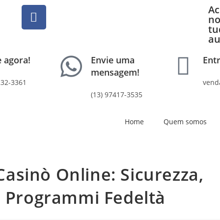
Ac
no
tu
au
e agora!
Envie uma
Ent
mensagem!
232-3361
vend
(13) 97417-3535
Home
Quem somos
 Casinò Online: Sicurezza,
i Programmi Fedeltà