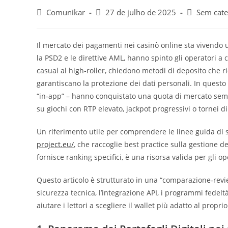
Comunikar
27 de julho de 2025
Sem cate
Il mercato dei pagamenti nei casinò online sta vivendo 
la PSD2 e le direttive AML, hanno spinto gli operatori a c
casual al high‑roller, chiedono metodi di deposito che r
garantiscano la protezione dei dati personali. In questo c
“in‑app” – hanno conquistato una quota di mercato semp
su giochi con RTP elevato, jackpot progressivi o tornei d
Un riferimento utile per comprendere le linee guida di 
project.eu/
, che raccoglie best practice sulla gestione d
fornisce ranking specifici, è una risorsa valida per gli 
Questo articolo è strutturato in una “comparazione‑review
sicurezza tecnica, l’integrazione API, i programmi fedelt
aiutare i lettori a scegliere il wallet più adatto al proprio