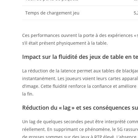
Temps de chargement jeu
5,
Ces performances ouvrent la porte à des expériences « 
s’il était présent physiquement à la table.
Impact sur la fluidité des jeux de table en 
La réduction de la latence permet aux tables de blackjac
instantanément. Les joueurs voient leurs cartes apparaît
d’image. Cette fluidité renforce la confiance et améliore
la fin.
Réduction du « lag » et ses conséquences su
Un lag de quelques secondes peut être interprété com
réellement. En supprimant ce phénomène, le 5G rassure 
de grosses sommes sur des jeux à RTP élevé. L’absence 