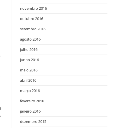
novembro 2016
outubro 2016
setembro 2016
agosto 2016
julho 2016
s
junho 2016
maio 2016
s
abril 2016
março 2016
fevereiro 2016
t,
janeiro 2016
s
dezembro 2015