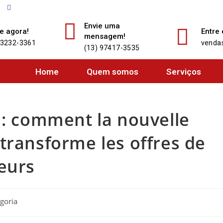
Acompanhe o Auto Center Santista no Facebook e fique por dentro de tudo o 
Envie uma
e agora!
Entre
mensagem!
 3232-3361
vendas
(13) 97417-3535
Home
Quem somos
Serviços
 : comment la nouvelle
transforme les offres de
eurs
goria