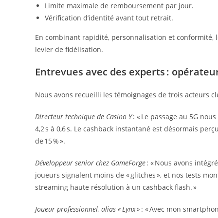
Limite maximale de remboursement par jour.
Vérification d’identité avant tout retrait.
En combinant rapidité, personnalisation et conformité,
levier de fidélisation.
Entrevues avec des experts : opérateu
Nous avons recueilli les témoignages de trois acteurs cl
Directeur technique de Casino Y
: « Le passage au 5G nous
4,2 s à 0,6 s. Le cashback instantané est désormais p
de 15 % ».
Développeur senior chez GameForge
: « Nous avons intégré
joueurs signalent moins de « glitches », et nos tests mo
streaming haute résolution à un cashback flash. »
Joueur professionnel, alias « Lynx »
: « Avec mon smartphone