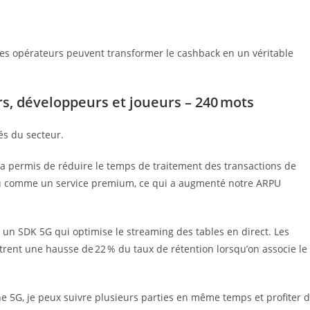
 les opérateurs peuvent transformer le cashback en un véritable
rs, développeurs et joueurs – 240 mots
és du secteur.
 a permis de réduire le temps de traitement des transactions de
erçu comme un service premium, ce qui a augmenté notre ARPU
 un SDK 5G qui optimise le streaming des tables en direct. Les
ntrent une hausse de 22 % du taux de rétention lorsqu’on associe le
 5G, je peux suivre plusieurs parties en même temps et profiter 