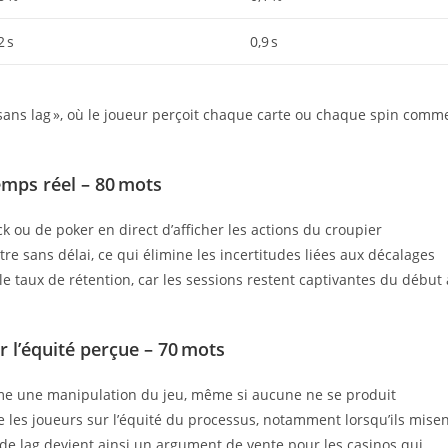
2 s
0,9 s
sans lag », où le joueur perçoit chaque carte ou chaque spin comm
temps réel – 80 mots
k ou de poker en direct d’afficher les actions du croupier
re sans délai, ce qui élimine les incertitudes liées aux décalages
 le taux de rétention, car les sessions restent captivantes du début 
r l’équité perçue – 70 mots
me une manipulation du jeu, même si aucune ne se produit
les joueurs sur l’équité du processus, notamment lorsqu’ils mise
de lag devient ainsi un argument de vente pour les casinos qui