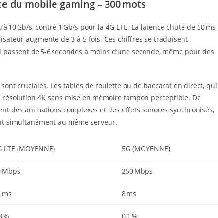
ice du mobile gaming – 300 mots
à 10 Gb/s, contre 1 Gb/s pour la 4G LTE. La latence chute de 50 ms
isateur augmente de 3 à 5 fois. Ces chiffres se traduisent
 passent de 5‑6 secondes à moins d’une seconde, même pour des
sont cruciales. Les tables de roulette ou de baccarat en direct, qui
une résolution 4K sans mise en mémoire tampon perceptible. De
rent des animations complexes et des effets sonores synchronisés,
ent simultanément au même serveur.
G LTE (MOYENNE)
5G (MOYENNE)
0 Mbps
250 Mbps
5 ms
8 ms
8 %
0,1 %