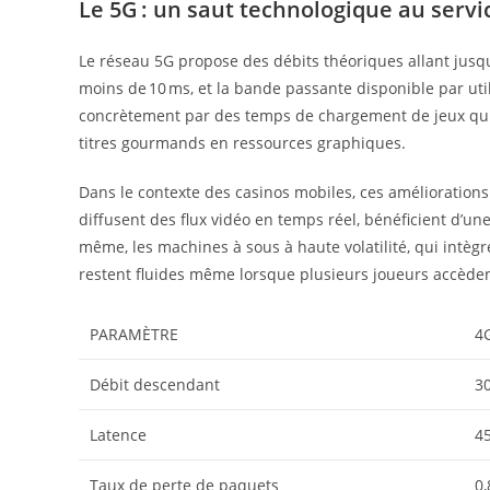
Le 5G : un saut technologique au serv
Le réseau 5G propose des débits théoriques allant jusqu’
moins de 10 ms, et la bande passante disponible par util
concrètement par des temps de chargement de jeux qui
titres gourmands en ressources graphiques.
Dans le contexte des casinos mobiles, ces améliorations 
diffusent des flux vidéo en temps réel, bénéficient d’
même, les machines à sous à haute volatilité, qui intèg
restent fluides même lorsque plusieurs joueurs accèd
PARAMÈTRE
4
Débit descendant
3
Latence
4
Taux de perte de paquets
0,