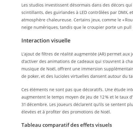
Les studios investissent désormais dans des décors qui 
scintillants, des guirlandes à LED contrôlées par DMX, et
atmosphère chaleureuse. Certains jeux, comme le « Roule
neige numériques, tandis que le croupier porte un pull 
Interaction visuelle
L’ajout de filtres de réalité augmentée (AR) permet aux 
d’activer des animations de cadeaux qui s’ouvrent à cha
musique de Noël, offrent une immersion supplémentaire
de poker, et des lucioles virtuelles dansent autour du t
Ces éléments ne sont pas que décoratifs. Une étude int
augmentent le temps moyen de jeu de 12 % et le taux 
31 décembre. Les joueurs déclarent qu’ils se sentent plus 
élevées et à profiter des promotions de Noël.
Tableau comparatif des effets visuels