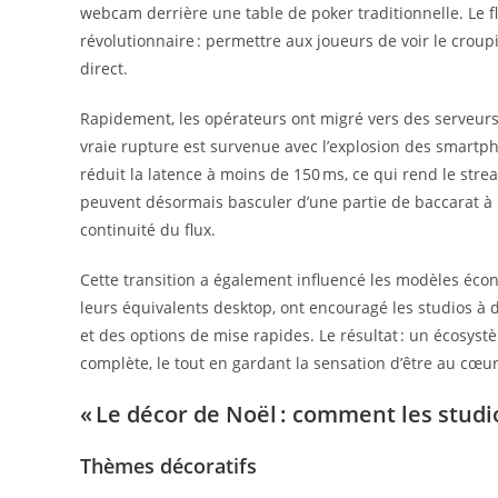
webcam derrière une table de poker traditionnelle. Le flux
révolutionnaire : permettre aux joueurs de voir le croupi
direct.
Rapidement, les opérateurs ont migré vers des serveur
vraie rupture est survenue avec l’explosion des smart
réduit la latence à moins de 150 ms, ce qui rend le stre
peuvent désormais basculer d’une partie de baccarat à 
continuité du flux.
Cette transition a également influencé les modèles éco
leurs équivalents desktop, ont encouragé les studios à d
et des options de mise rapides. Le résultat : un écosys
complète, le tout en gardant la sensation d’être au cœur
« Le décor de Noël : comment les studio
Thèmes décoratifs