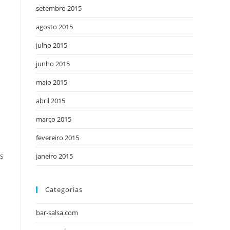
setembro 2015
agosto 2015
julho 2015
junho 2015
maio 2015
abril 2015
março 2015
fevereiro 2015
es
janeiro 2015
Categorias
n
bar-salsa.com