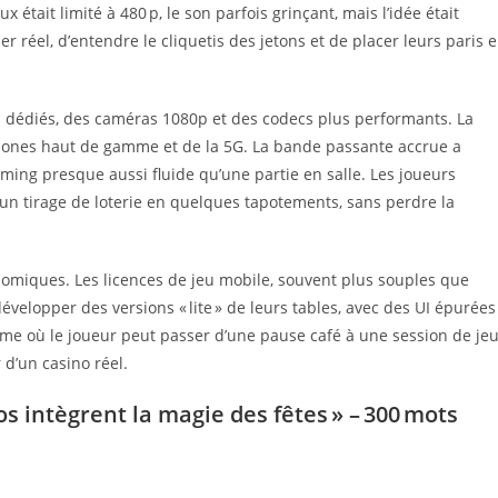
 était limité à 480 p, le son parfois grinçant, mais l’idée était
er réel, d’entendre le cliquetis des jetons et de placer leurs paris 
s dédiés, des caméras 1080p et des codecs plus performants. La
phones haut de gamme et de la 5G. La bande passante accrue a
aming presque aussi fluide qu’une partie en salle. Les joueurs
un tirage de loterie en quelques tapotements, sans perdre la
nomiques. Les licences de jeu mobile, souvent plus souples que
évelopper des versions « lite » de leurs tables, avec des UI épurées
tème où le joueur peut passer d’une pause café à une session de je
 d’un casino réel.
s intègrent la magie des fêtes » – 300 mots