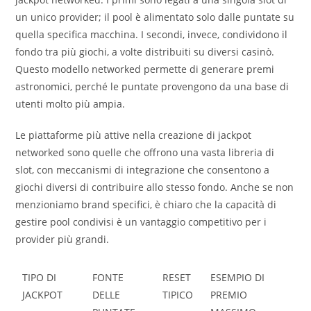
un unico provider; il pool è alimentato solo dalle puntate su
quella specifica macchina. I secondi, invece, condividono il
fondo tra più giochi, a volte distribuiti su diversi casinò.
Questo modello networked permette di generare premi
astronomici, perché le puntate provengono da una base di
utenti molto più ampia.
Le piattaforme più attive nella creazione di jackpot
networked sono quelle che offrono una vasta libreria di
slot, con meccanismi di integrazione che consentono a
giochi diversi di contribuire allo stesso fondo. Anche se non
menzioniamo brand specifici, è chiaro che la capacità di
gestire pool condivisi è un vantaggio competitivo per i
provider più grandi.
TIPO DI
FONTE
RESET
ESEMPIO DI
JACKPOT
DELLE
TIPICO
PREMIO