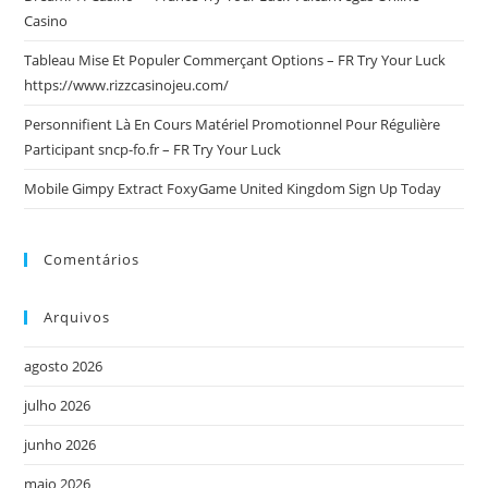
Casino
Tableau Mise Et Populer Commerçant Options – FR Try Your Luck
https://www.rizzcasinojeu.com/
Personnifient Là En Cours Matériel Promotionnel Pour Régulière
Participant sncp-fo.fr – FR Try Your Luck
Mobile Gimpy Extract FoxyGame United Kingdom Sign Up Today
Comentários
Arquivos
agosto 2026
julho 2026
junho 2026
maio 2026