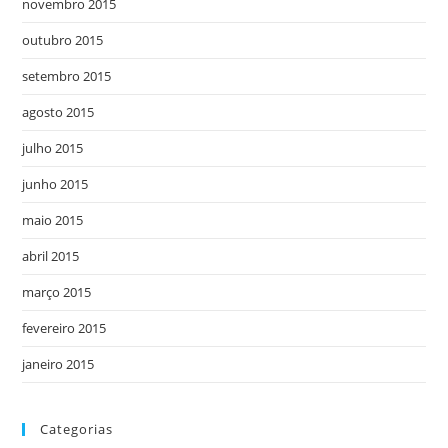
novembro 2015
outubro 2015
setembro 2015
agosto 2015
julho 2015
junho 2015
maio 2015
abril 2015
março 2015
fevereiro 2015
janeiro 2015
Categorias