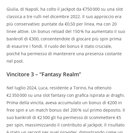
Giulia, di Napoli, ha colto il jackpot da €750 000 su una slot
classica a tre rulli nel dicembre 2022. Il suo approccio era
più conservativo: puntate da €0,50 per linea, ma con 20
linee attive. Un bonus reload del 150 % ha aumentato il suo
bankroll di €300, consentendole di giocare più spin prima
di esaurire i fondi. Il ruolo dei bonus è stato cruciale,
poiché ha permesso di mantenere una presenza costante
nel pool.
Vincitore 3 – “Fantasy Realm”
Nel luglio 2024, Luca, residente a Torino, ha ottenuto
€2 350 000 su una slot fantasy con grafica ispirata ai draghi.
Prima della vincita, aveva accumulato un bonus di €200 in
free spin e un match bonus del 200 % sul primo deposito. Il
suo bankroll di €2 500 gli ha permesso di scommettere €5
per spin, massimizzando il contributo al jackpot. Il risultato
è stato un record per quel provider, dimostrando come un