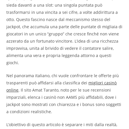
sieda davanti a una slot: una singola puntata può
trasformarsi in una vincita a sei cifre, a volte addirittura a
otto. Questo fascino nasce dal meccanismo stesso del
jackpot, che accumula una parte delle puntate di migliaia di
giocatori in un unico “gruppo” che cresce finché non viene
azzerato da un fortunato vincitore. L’idea di una ricchezza
improvvisa, unita al brivido di vedere il contatore salire,
alimenta una vera e propria leggenda attorno a questi
giochi.
Nel panorama italiano, chi vuole confrontare le offerte più
trasparenti può affidarsi alla classifica dei
migliori casinò
online
. Il sito Amat Taranto, noto per le sue recensioni
imparziali, elenca i casinò non AAMS più affidabili, dove i
jackpot sono mostrati con chiarezza e i bonus sono soggetti
a condizioni realistiche.
L’obiettivo di questo articolo è separare i miti dalla realtà,