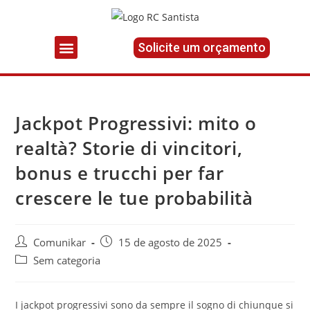
Solicite um orçamento
Jackpot Progressivi: mito o
realtà? Storie di vincitori,
bonus e trucchi per far
crescere le tue probabilità
Comunikar
15 de agosto de 2025
Sem categoria
I jackpot progressivi sono da sempre il sogno di chiunque si