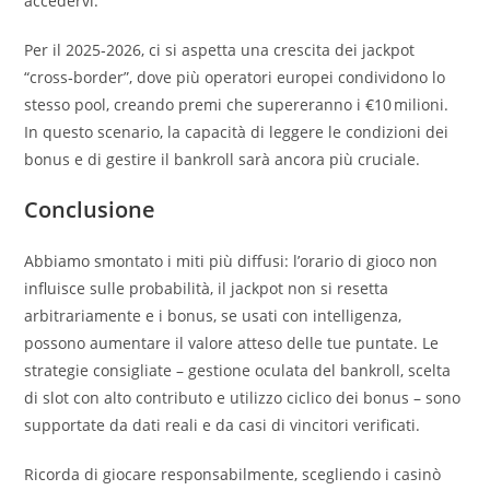
accedervi.
Per il 2025‑2026, ci si aspetta una crescita dei jackpot
“cross‑border”, dove più operatori europei condividono lo
stesso pool, creando premi che supereranno i €10 milioni.
In questo scenario, la capacità di leggere le condizioni dei
bonus e di gestire il bankroll sarà ancora più cruciale.
Conclusione
Abbiamo smontato i miti più diffusi: l’orario di gioco non
influisce sulle probabilità, il jackpot non si resetta
arbitrariamente e i bonus, se usati con intelligenza,
possono aumentare il valore atteso delle tue puntate. Le
strategie consigliate – gestione oculata del bankroll, scelta
di slot con alto contributo e utilizzo ciclico dei bonus – sono
supportate da dati reali e da casi di vincitori verificati.
Ricorda di giocare responsabilmente, scegliendo i casinò