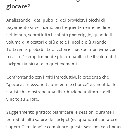
giocare?
Analizzando i dati pubblici dei provider, i picchi di
pagamento si verificano più frequentemente nei fine
settimana, soprattutto il sabato pomeriggio, quando il
volume di giocatori è più alto e il pool è più grande.
Tuttavia, la probabilità di colpire il jackpot non varia con
l’orario; è semplicemente più probabile che il valore del
jackpot sia più alto in quei momenti.
Confrontando con i miti introduttivi, la credenza che
“giocare a mezzanotte aumenti le chance” è smentita: le
statistiche mostrano una distribuzione uniforme delle
vincite su 24 ore.
Suggerimento pratico
: pianificare le sessioni durante i
periodi di alto valore del jackpot (es. quando il contatore
supera €1 milione) e combinare queste sessioni con bonus