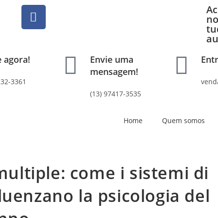
Ac
no
tu
au
e agora!
Envie uma
Ent
mensagem!
232-3361
vend
(13) 97417-3535
Home
Quem somos
multiple: come i sistemi di
luenzano la psicologia del