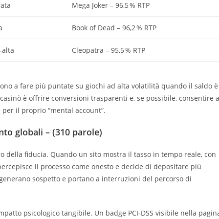
ata
Mega Joker – 96,5 % RTP
a
Book of Dead – 96,2 % RTP
‑alta
Cleopatra – 95,5 % RTP
no a fare più puntate su giochi ad alta volatilità quando il saldo è
asinò è offrire conversioni trasparenti e, se possibile, consentire a
e per il proprio “mental account”.
nto globali – (310 parole)
ro della fiducia. Quando un sito mostra il tasso in tempo reale, con
 percepisce il processo come onesto e decide di depositare più
” generano sospetto e portano a interruzioni del percorso di
impatto psicologico tangibile. Un badge PCI‑DSS visibile nella pagin