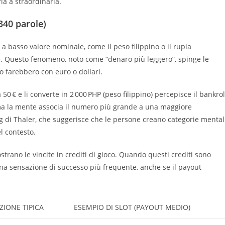
ia a straordinaria.
(340 parole)
a basso valore nominale, come il peso filippino o il rupia
e. Questo fenomeno, noto come “denaro più leggero”, spinge le
o farebbero con euro o dollari.
0 € e li converte in 2 000 PHP (peso filippino) percepisce il bankrol
 ma la mente associa il numero più grande a una maggiore
ng di Thaler, che suggerisce che le persone creano categorie mental
l contesto.
trano le vincite in crediti di gioco. Quando questi crediti sono
e una sensazione di successo più frequente, anche se il payout
ZIONE TIPICA
ESEMPIO DI SLOT (PAYOUT MEDIO)