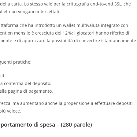
 della carta. Lo stesso vale per la crittografia end‑to‑end SSL, che
allet non vengano intercettati.
attaforma che ha introdotto un wallet multivaluta integrato con
ention mensile è cresciuta del 12 %: i giocatori hanno riferito di
amente e di apprezzare la possibilità di convertire istantaneamente
guenti pratiche:
ti.
la conferma del deposito.
nella pagina di pagamento.
urezza, ma aumentano anche la propensione a effettuare depositi
 più veloce.
portamento di spesa – (280 parole)