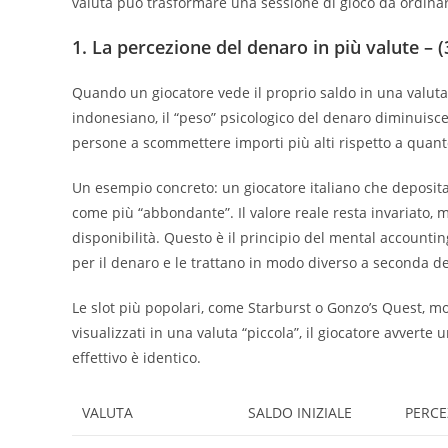
valuta può trasformare una sessione di gioco da ordinar
1. La percezione del denaro in più valute – 
Quando un giocatore vede il proprio saldo in una valuta 
indonesiano, il “peso” psicologico del denaro diminuisc
persone a scommettere importi più alti rispetto a quant
Un esempio concreto: un giocatore italiano che deposita 5
come più “abbondante”. Il valore reale resta invariato,
disponibilità. Questo è il principio del mental accounti
per il denaro e le trattano in modo diverso a seconda de
Le slot più popolari, come Starburst o Gonzo’s Quest, mos
visualizzati in una valuta “piccola”, il giocatore avvert
effettivo è identico.
VALUTA
SALDO INIZIALE
PERCE