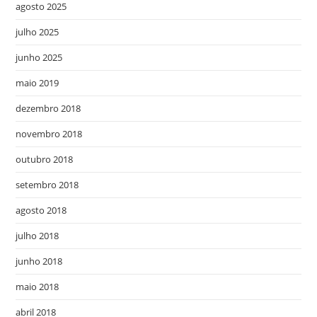
agosto 2025
julho 2025
junho 2025
maio 2019
dezembro 2018
novembro 2018
outubro 2018
setembro 2018
agosto 2018
julho 2018
junho 2018
maio 2018
abril 2018