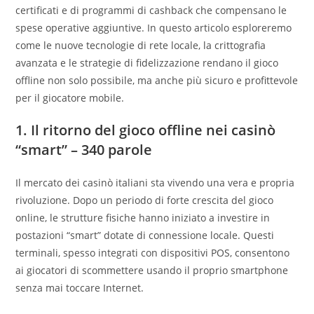
certificati e di programmi di cashback che compensano le
spese operative aggiuntive. In questo articolo esploreremo
come le nuove tecnologie di rete locale, la crittografia
avanzata e le strategie di fidelizzazione rendano il gioco
offline non solo possibile, ma anche più sicuro e profittevole
per il giocatore mobile.
1. Il ritorno del gioco offline nei casinò
“smart” – 340 parole
Il mercato dei casinò italiani sta vivendo una vera e propria
rivoluzione. Dopo un periodo di forte crescita del gioco
online, le strutture fisiche hanno iniziato a investire in
postazioni “smart” dotate di connessione locale. Questi
terminali, spesso integrati con dispositivi POS, consentono
ai giocatori di scommettere usando il proprio smartphone
senza mai toccare Internet.