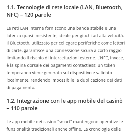
1.1. Tecnologie di rete locale (LAN, Bluetooth,
NFC) – 120 parole
Le reti LAN interne forniscono una banda stabile e una
latenza quasi inesistente, ideale per giochi ad alta velocità.
Il Bluetooth, utilizzato per collegare periferiche come lettori
di carte, garantisce una connessione sicura a corto raggio,
limitando il rischio di intercettazioni esterne. L’NFC, invece,
è la spina dorsale dei pagamenti contactless: un token
temporaneo viene generato sul dispositivo e validato
localmente, rendendo impossibile la duplicazione dei dati
di pagamento.
1.2. Integrazione con le app mobile del casinò
– 110 parole
Le app mobile dei casinò “smart” mantengono operative le
funzionalità tradizionali anche offline. La cronologia delle