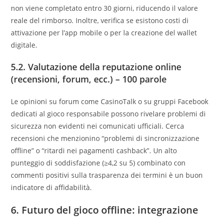
non viene completato entro 30 giorni, riducendo il valore
reale del rimborso. Inoltre, verifica se esistono costi di
attivazione per l’app mobile o per la creazione del wallet
digitale.
5.2. Valutazione della reputazione online
(recensioni, forum, ecc.) – 100 parole
Le opinioni su forum come CasinoTalk o su gruppi Facebook
dedicati al gioco responsabile possono rivelare problemi di
sicurezza non evidenti nei comunicati ufficiali. Cerca
recensioni che menzionino “problemi di sincronizzazione
offline” o “ritardi nei pagamenti cashback”. Un alto
punteggio di soddisfazione (≥4,2 su 5) combinato con
commenti positivi sulla trasparenza dei termini è un buon
indicatore di affidabilità.
6. Futuro del gioco offline: integrazione