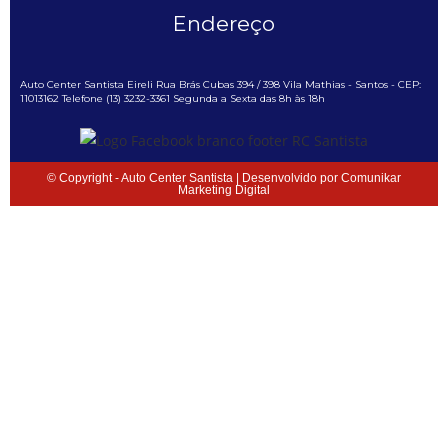
Endereço
Auto Center Santista Eireli Rua Brás Cubas 394 / 398 Vila Mathias - Santos - CEP:
11013162 Telefone (13) 3232-3361 Segunda a Sexta das 8h às 18h
© Copyright - Auto Center Santista | Desenvolvido por
Comunikar
Marketing Digital