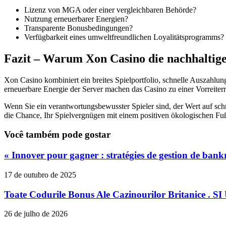
Lizenz von MGA oder einer vergleichbaren Behörde?
Nutzung erneuerbarer Energien?
Transparente Bonusbedingungen?
Verfügbarkeit eines umweltfreundlichen Loyalitätsprogramms?
Fazit – Warum Xon Casino die nachhaltige
Xon Casino kombiniert ein breites Spielportfolio, schnelle Auszah
erneuerbare Energie der Server machen das Casino zu einer Vorreiterr
Wenn Sie ein verantwortungsbewusster Spieler sind, der Wert auf sch
die Chance, Ihr Spielvergnügen mit einem positiven ökologischen Fuß
Você também pode gostar
« Innover pour gagner : stratégies de gestion de bankr
17 de outubro de 2025
Toate Codurile Bonus Ale Cazinourilor Britanice . S
26 de julho de 2026