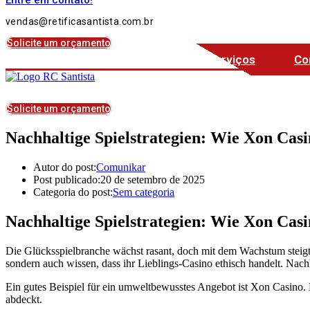
vendas@retificasantista.com.br
Solicite um orçamento
Home
Quem somos
Serviços
Co
Home
Quem somos
Serviços
Co
Solicite um orçamento
Nachhaltige Spielstrategien: Wie Xon Cas
Autor do post:
Comunikar
Post publicado:
20 de setembro de 2025
Categoria do post:
Sem categoria
Nachhaltige Spielstrategien: Wie Xon Cas
Die Glücksspielbranche wächst rasant, doch mit dem Wachstum steigt
sondern auch wissen, dass ihr Lieblings‑Casino ethisch handelt. Nach
Ein gutes Beispiel für ein umweltbewusstes Angebot ist Xon Casino.
abdeckt.