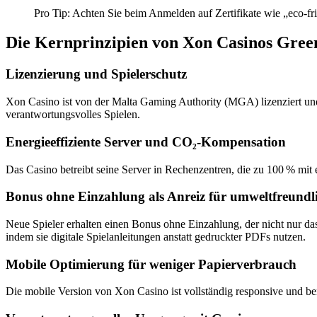
Pro Tip: Achten Sie beim Anmelden auf Zertifikate wie „eco‑f
Die Kernprinzipien von Xon Casinos Gree
Lizenzierung und Spielerschutz
Xon Casino ist von der Malta Gaming Authority (MGA) lizenziert und un
verantwortungsvolles Spielen.
Energieeffiziente Server und CO₂‑Kompensation
Das Casino betreibt seine Server in Rechenzentren, die zu 100 % mit 
Bonus ohne Einzahlung als Anreiz für umweltfreundli
Neue Spieler erhalten einen Bonus ohne Einzahlung, der nicht nur da
indem sie digitale Spielanleitungen anstatt gedruckter PDFs nutzen.
Mobile Optimierung für weniger Papierverbrauch
Die mobile Version von Xon Casino ist vollständig responsive und be