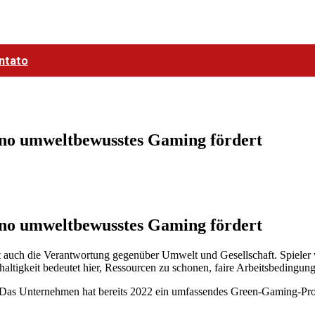
ntato
ntato
ino umweltbewusstes Gaming fördert
ino umweltbewusstes Gaming fördert
 auch die Verantwortung gegenüber Umwelt und Gesellschaft. Spieler 
haltigkeit bedeutet hier, Ressourcen zu schonen, faire Arbeitsbedingun
 Das Unternehmen hat bereits 2022 ein umfassendes Green‑Gaming‑Prog