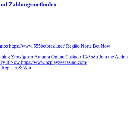
 und Zahlungsmethoden
os https://www.555betbrasil.net/ Região Norte Bet Now
ing Στοιχήματα Amunra Online Casino • Ελλάδα Join the Action
ry It Now https://www.nzplayzeecasino.com/
 Register & Win