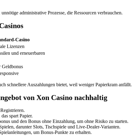
 unnötige administrative Prozesse, die Ressourcen verbrauchen.
‑Casinos
andard‑Casino
kale Lizenzen
ssilen und erneuerbaren
r Geldbonus
responsive
auch schnellere Auszahlungen bietet, weil weniger Papierkram anfällt.
elangebot von Xon Casino nachhaltig
Registrieren.
das spart Papier.
nus und den Bonus ohne Einzahlung, um ohne Risiko zu starten.
pielen, darunter Slots, Tischspiele und Live‑Dealer‑Varianten.
pielanleitungen, um Bonus‑Punkte zu erhalten.