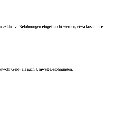
en exklusive Belohnungen eingetauscht werden, etwa kostenlose
 sowohl Geld‑ als auch Umwelt‑Belohnungen.