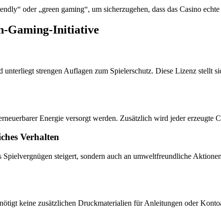
riendly“ oder „green gaming“, um sicherzugehen, dass das Casino echt
n‑Gaming‑Initiative
terliegt strengen Auflagen zum Spielerschutz. Diese Lizenz stellt siche
erneuerbarer Energie versorgt werden. Zusätzlich wird jeder erzeugte CO
ches Verhalten
s Spielvergnügen steigert, sondern auch an umweltfreundliche Aktionen
nötigt keine zusätzlichen Druckmaterialien für Anleitungen oder Kont