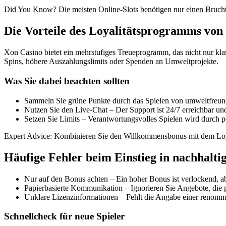
Did You Know? Die meisten Online‑Slots benötigen nur einen Bruchte
Die Vorteile des Loyalitätsprogramms von
Xon Casino bietet ein mehrstufiges Treueprogramm, das nicht nur kl
Spins, höhere Auszahlungslimits oder Spenden an Umweltprojekte.
Was Sie dabei beachten sollten
Sammeln Sie grüne Punkte durch das Spielen von umweltfreund
Nutzen Sie den Live‑Chat – Der Support ist 24/7 erreichbar und
Setzen Sie Limits – Verantwortungsvolles Spielen wird durch per
Expert Advice: Kombinieren Sie den Willkommensbonus mit dem Loy
Häufige Fehler beim Einstieg in nachhalt
Nur auf den Bonus achten – Ein hoher Bonus ist verlockend, ab
Papierbasierte Kommunikation – Ignorieren Sie Angebote, die p
Unklare Lizenzinformationen – Fehlt die Angabe einer renommier
Schnellcheck für neue Spieler