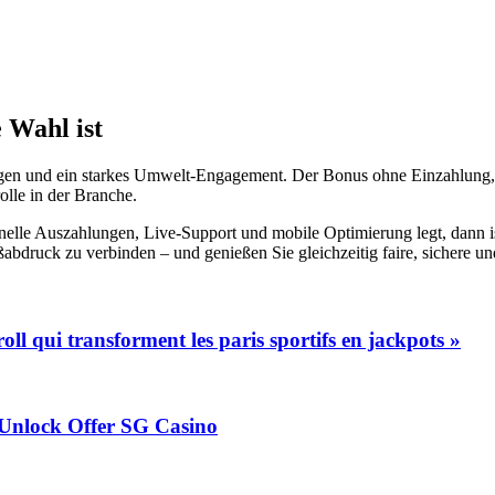
 Wahl ist
lungen und ein starkes Umwelt‑Engagement. Der Bonus ohne Einzahlung
olle in der Branche.
nelle Auszahlungen, Live‑Support und mobile Optimierung legt, dann i
abdruck zu verbinden – und genießen Sie gleichzeitig faire, sichere u
oll qui transforment les paris sportifs en jackpots »
I Unlock Offer SG Casino