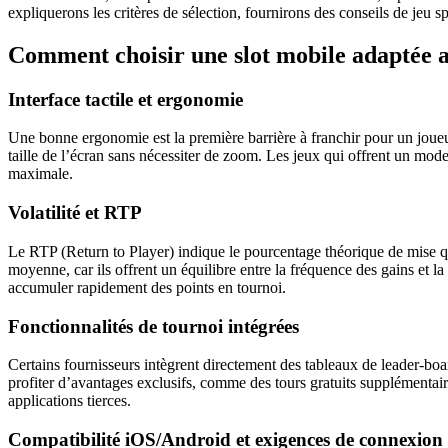
expliquerons les critères de sélection, fournirons des conseils de jeu s
Comment choisir une slot mobile adaptée a
Interface tactile et ergonomie
Une bonne ergonomie est la première barrière à franchir pour un joueur
taille de l’écran sans nécessiter de zoom. Les jeux qui offrent un mode
maximale.
Volatilité et RTP
Le RTP (Return to Player) indique le pourcentage théorique de mise que
moyenne, car ils offrent un équilibre entre la fréquence des gains et l
accumuler rapidement des points en tournoi.
Fonctionnalités de tournoi intégrées
Certains fournisseurs intègrent directement des tableaux de leader‑boa
profiter d’avantages exclusifs, comme des tours gratuits supplémentair
applications tierces.
Compatibilité iOS/Android et exigences de connexion