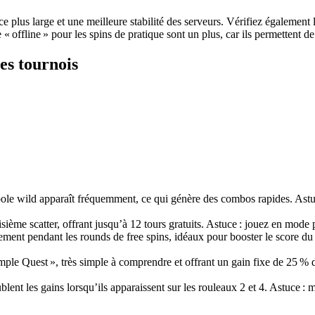
ce plus large et une meilleure stabilité des serveurs. Vérifiez égalemen
« offline » pour les spins de pratique sont un plus, car ils permettent 
les tournois
 symbole wild apparaît fréquemment, ce qui génère des combos rapides. A
sième scatter, offrant jusqu’à 12 tours gratuits. Astuce : jouez en mode
ment pendant les rounds de free spins, idéaux pour booster le score du 
ple Quest », très simple à comprendre et offrant un gain fixe de 25 % d
nt les gains lorsqu’ils apparaissent sur les rouleaux 2 et 4. Astuce : mi