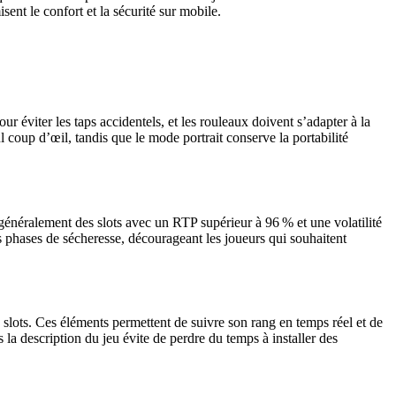
sent le confort et la sécurité sur mobile.
 éviter les taps accidentels, et les rouleaux doivent s’adapter à la
 coup d’œil, tandis que le mode portrait conserve la portabilité
généralement des slots avec un RTP supérieur à 96 % et une volatilité
ues phases de sécheresse, décourageant les joueurs qui souhaitent
 slots. Ces éléments permettent de suivre son rang en temps réel et de
la description du jeu évite de perdre du temps à installer des