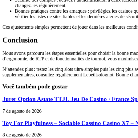
changez-les régulièrement.
Bonnes pratiques contre les arnaques : privilégiez les casinos qu
vérifier les listes de sites fiables et les dernières alertes de sécuri
Ces ajustements simples permettent de jouer dans les meilleures condit
Conclusion
Nous avons parcouru les étapes essentielles pour choisir la bonne machi
d’ergonomie, de RTP et de fonctionnalités de tournoi, vous maximisez 
N’attendez plus : testez les cinq slots ultra‑simples puis les cinq plu
supplémentaires, consultez régulièrement Lepetitsolognot. Bonne chanc
Você também pode gostar
Jurer Option Astate TTJL Jeu De Casino · France S
7 de agosto de 2026
Toy For Playfulness – Sociable Cassino Casino X7 – 
8 de agosto de 2026