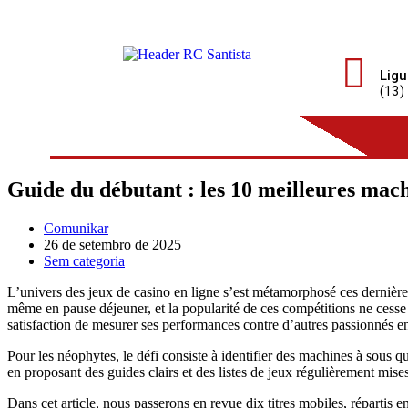
Ligu
(13)
Guide du débutant : les 10 meilleures mac
Comunikar
26 de setembro de 2025
Sem categoria
L’univers des jeux de casino en ligne s’est métamorphosé ces dernière
même en pause déjeuner, et la popularité de ces compétitions ne cesse d
satisfaction de mesurer ses performances contre d’autres passionnés en
Pour les néophytes, le défi consiste à identifier des machines à sous qu
en proposant des guides clairs et des listes de jeux régulièrement mises
Dans cet article, nous passerons en revue dix titres mobiles, répartis 