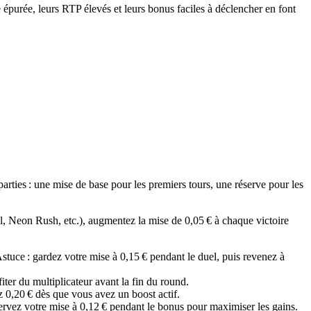
 épurée, leurs RTP élevés et leurs bonus faciles à déclencher en font
 parties : une mise de base pour les premiers tours, une réserve pour les
l, Neon Rush, etc.), augmentez la mise de 0,05 € à chaque victoire
stuce : gardez votre mise à 0,15 € pendant le duel, puis revenez à
iter du multiplicateur avant la fin du round.
z 0,20 € dès que vous avez un boost actif.
ervez votre mise à 0,12 € pendant le bonus pour maximiser les gains.