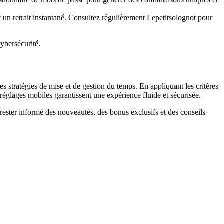
ent un retrait instantané. Consultez régulièrement Lepetitsolognot pour
ybersécurité.
es stratégies de mise et de gestion du temps. En appliquant les critères
églages mobiles garantissent une expérience fluide et sécurisée.
r rester informé des nouveautés, des bonus exclusifs et des conseils