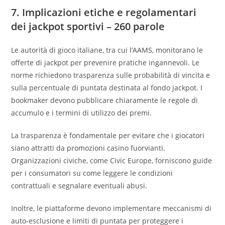
7. Implicazioni etiche e regolamentari
dei jackpot sportivi – 260 parole
Le autorità di gioco italiane, tra cui l’AAMS, monitorano le
offerte di jackpot per prevenire pratiche ingannevoli. Le
norme richiedono trasparenza sulle probabilità di vincita e
sulla percentuale di puntata destinata al fondo jackpot. I
bookmaker devono pubblicare chiaramente le regole di
accumulo e i termini di utilizzo dei premi.
La trasparenza è fondamentale per evitare che i giocatori
siano attratti da promozioni casino fuorvianti.
Organizzazioni civiche, come Civic Europe, forniscono guide
per i consumatori su come leggere le condizioni
contrattuali e segnalare eventuali abusi.
Inoltre, le piattaforme devono implementare meccanismi di
auto‑esclusione e limiti di puntata per proteggere i