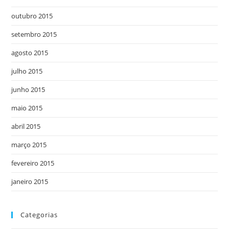
outubro 2015
setembro 2015
agosto 2015
julho 2015
junho 2015
maio 2015
abril 2015
março 2015
fevereiro 2015
janeiro 2015
Categorias