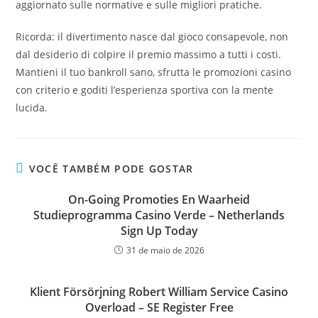
aggiornato sulle normative e sulle migliori pratiche.
Ricorda: il divertimento nasce dal gioco consapevole, non
dal desiderio di colpire il premio massimo a tutti i costi.
Mantieni il tuo bankroll sano, sfrutta le promozioni casino
con criterio e goditi l’esperienza sportiva con la mente
lucida.
VOCÊ TAMBÉM PODE GOSTAR
On-Going Promoties En Waarheid
Studieprogramma Casino Verde – Netherlands
Sign Up Today
31 de maio de 2026
Klient Försörjning Robert William Service Casino
Overload – SE Register Free