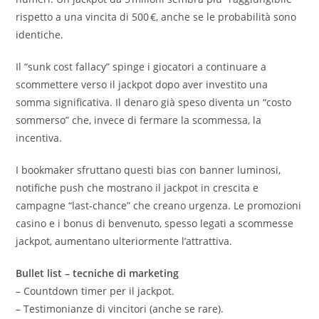
rispetto a una vincita di 500 €, anche se le probabilità sono
identiche.
Il “sunk cost fallacy” spinge i giocatori a continuare a
scommettere verso il jackpot dopo aver investito una
somma significativa. Il denaro già speso diventa un “costo
sommerso” che, invece di fermare la scommessa, la
incentiva.
I bookmaker sfruttano questi bias con banner luminosi,
notifiche push che mostrano il jackpot in crescita e
campagne “last‑chance” che creano urgenza. Le promozioni
casino e i bonus di benvenuto, spesso legati a scommesse
jackpot, aumentano ulteriormente l’attrattiva.
Bullet list – tecniche di marketing
– Countdown timer per il jackpot.
– Testimonianze di vincitori (anche se rare).