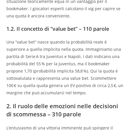
situazione teoricamente equa in un vantaggio per il
bookmaker. I giocatori esperti calcolano il vig per capire se
una quota è ancora conveniente.
1.2. Il concetto di “value bet” – 110 parole
Una “value bet” nasce quando la probabilità reale è
superiore a quella implicita nella quota. Immaginiamo una
partita di Serie A tra Juventus e Napoli. I dati indicano una
probabilità del 55 % per la Juventus, ma il bookmaker
propone 1,70 (probabilità implicita 58,8 %). Qui la quota è
sottovalutata e rappresenta una value bet. Scommettere
100 € su quella quota genera un EV positivo di circa 2,5 €, un
margine che può accumularsi nel tempo.
2. Il ruolo delle emozioni nelle decisioni
di scommessa – 310 parole
L’entusiasmo di una vittoria imminente può spingere il