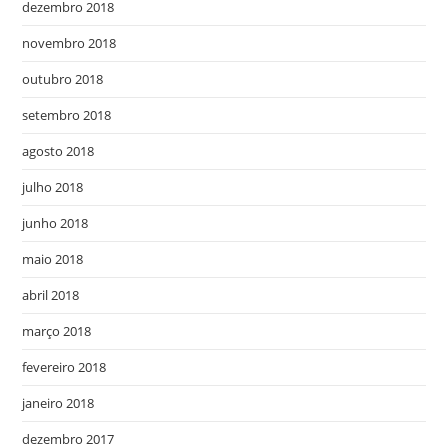
dezembro 2018
novembro 2018
outubro 2018
setembro 2018
agosto 2018
julho 2018
junho 2018
maio 2018
abril 2018
março 2018
fevereiro 2018
janeiro 2018
dezembro 2017