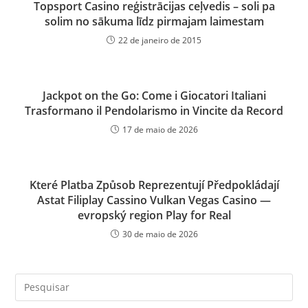
Topsport Casino reģistrācijas ceļvedis – soli pa
solim no sākuma līdz pirmajam laimestam
22 de janeiro de 2015
Jackpot on the Go: Come i Giocatori Italiani
Trasformano il Pendolarismo in Vincite da Record
17 de maio de 2026
Které Platba Způsob Reprezentují Předpokládají
Astat Filiplay Cassino Vulkan Vegas Casino —
evropský region Play for Real
30 de maio de 2026