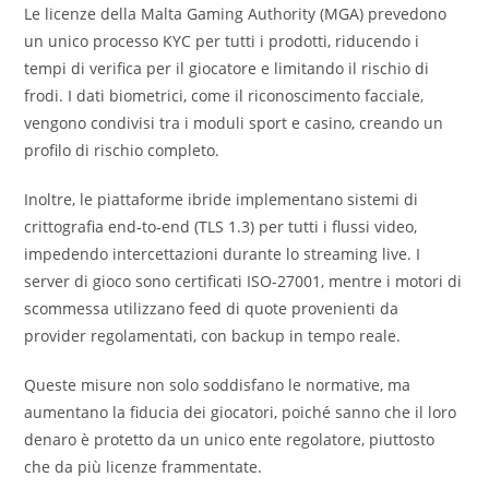
Le licenze della Malta Gaming Authority (MGA) prevedono
un unico processo KYC per tutti i prodotti, riducendo i
tempi di verifica per il giocatore e limitando il rischio di
frodi. I dati biometrici, come il riconoscimento facciale,
vengono condivisi tra i moduli sport e casino, creando un
profilo di rischio completo.
Inoltre, le piattaforme ibride implementano sistemi di
crittografia end‑to‑end (TLS 1.3) per tutti i flussi video,
impedendo intercettazioni durante lo streaming live. I
server di gioco sono certificati ISO‑27001, mentre i motori di
scommessa utilizzano feed di quote provenienti da
provider regolamentati, con backup in tempo reale.
Queste misure non solo soddisfano le normative, ma
aumentano la fiducia dei giocatori, poiché sanno che il loro
denaro è protetto da un unico ente regolatore, piuttosto
che da più licenze frammentate.