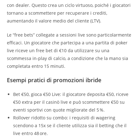
con dealer. Questo crea un ciclo virtuoso, poiché i giocatori
tornano a scommettere per recuperare i crediti,
aumentando il valore medio del cliente (LTV).
Le “free bets” collegate a sessioni live sono particolarmente
efficaci. Un giocatore che partecipa a una partita di poker
live riceve un free bet di €10 da utilizzare su una
scommessa in‑play di calcio, a condizione che la mano sia
completata entro 15 minuti.
Esempi pratici di promozioni ibride
Bet €50, gioca €50 Live: il giocatore deposita €50, riceve
€50 extra per il casinò live e può scommettere €50 su
eventi sportivi con quote migliorate del 5 %.
Rollover ridotto su combo: i requisiti di wagering
scendono a 15x se il cliente utilizza sia il betting che il
live entro 48 ore.