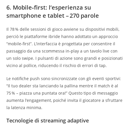
6. Mobile‑first: l’esperienza su
smartphone e tablet – 270 parole
Il 78 % delle sessioni di gioco avviene su dispositivi mobili,
perciò le piattaforme ibride hanno adottato un approccio
“mobile‑first”. L’interfaccia è progettata per consentire il
passaggio da una scommessa in‑play a un tavolo live con
un solo swipe. I pulsanti di azione sono grandi e posizionati
vicino al pollice, riducendo il rischio di errori di tap.
Le notifiche push sono sincronizzate con gli eventi sportivi:
“Il tuo dealer sta lanciando la pallina mentre il match è al
75 % – piazza una puntata ora!” Questo tipo di messaggio
aumenta l’engagement, poiché invita il giocatore a sfruttare
la latenza minima.
Tecnologie di streaming adaptive