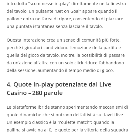
introdotto “scommesse in‑play” direttamente nella finestra
del tavolo: un pulsante “Bet on Goal” appare quando il
pallone entra nell’area di rigore, consentendo di piazzare
una puntata istantanea senza lasciare il tavolo.
Questa interazione crea un senso di comunità più forte,
perché i giocatori condividono l’emozione della partita e
quella del gioco da tavolo. Inoltre, la possibilità di passare
da un’azione all’altra con un solo click riduce l’abbandono
della sessione, aumentando il tempo medio di gioco.
4. Quote in‑play potenziate dal Live
Casino – 280 parole
Le piattaforme ibride stanno sperimentando meccanismi di
quote dinamiche che si nutrono dell’attività sui tavoli live.
Un esempio classico è la “roulette‑match”: quando la
pallina si avvicina al 0, le quote per la vittoria della squadra