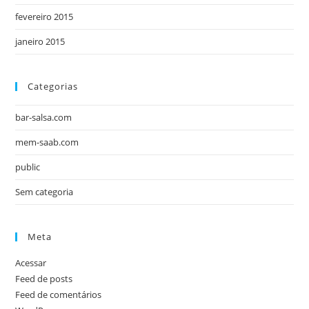
fevereiro 2015
janeiro 2015
Categorias
bar-salsa.com
mem-saab.com
public
Sem categoria
Meta
Acessar
Feed de posts
Feed de comentários