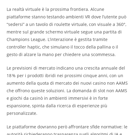
La realtà virtuale è la prossima frontiera. Alcune
piattaforme stanno testando ambienti VR dove l’utente può
“sedersi” a un tavolo di roulette virtuale, con visuale a 360°,
mentre sul grande schermo virtuale segue una partita di
Champions League. L’interazione è gestita tramite
controller haptic, che simulano il tocco della pallina o il
gesto di alzare la mano per chiedere una scommessa.
Le previsioni di mercato indicano una crescita annuale del
18 % per i prodotti ibridi nei prossimi cinque anni, con un
aumento della quota di mercato dei nuovi casino non AAMS
che offrono queste soluzioni. La domanda di slot non AAMS
e giochi da casinò in ambienti immersivi è in forte
espansione, spinta dalla ricerca di esperienze più
personalizzate.
Le piattaforme dovranno però affrontare sfide normative: le
autorità richiederanno trasparenza sugli algoritmi di IA e