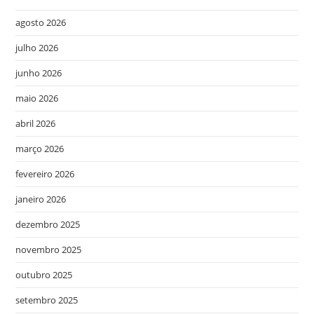
agosto 2026
julho 2026
junho 2026
maio 2026
abril 2026
março 2026
fevereiro 2026
janeiro 2026
dezembro 2025
novembro 2025
outubro 2025
setembro 2025