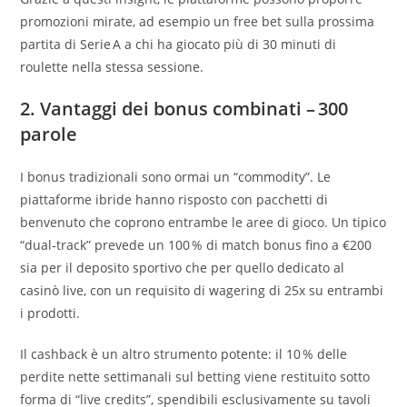
promozioni mirate, ad esempio un free bet sulla prossima
partita di Serie A a chi ha giocato più di 30 minuti di
roulette nella stessa sessione.
2. Vantaggi dei bonus combinati – 300
parole
I bonus tradizionali sono ormai un “commodity”. Le
piattaforme ibride hanno risposto con pacchetti di
benvenuto che coprono entrambe le aree di gioco. Un tipico
“dual‑track” prevede un 100 % di match bonus fino a €200
sia per il deposito sportivo che per quello dedicato al
casinò live, con un requisito di wagering di 25x su entrambi
i prodotti.
Il cashback è un altro strumento potente: il 10 % delle
perdite nette settimanali sul betting viene restituito sotto
forma di “live credits”, spendibili esclusivamente su tavoli