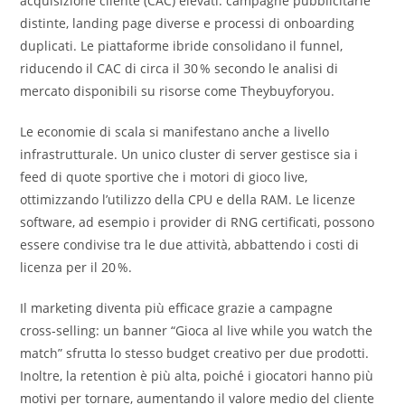
acquisizione cliente (CAC) elevati: campagne pubblicitarie
distinte, landing page diverse e processi di onboarding
duplicati. Le piattaforme ibride consolidano il funnel,
riducendo il CAC di circa il 30 % secondo le analisi di
mercato disponibili su risorse come Theybuyforyou.
Le economie di scala si manifestano anche a livello
infrastrutturale. Un unico cluster di server gestisce sia i
feed di quote sportive che i motori di gioco live,
ottimizzando l’utilizzo della CPU e della RAM. Le licenze
software, ad esempio i provider di RNG certificati, possono
essere condivise tra le due attività, abbattendo i costi di
licenza per il 20 %.
Il marketing diventa più efficace grazie a campagne
cross‑selling: un banner “Gioca al live while you watch the
match” sfrutta lo stesso budget creativo per due prodotti.
Inoltre, la retention è più alta, poiché i giocatori hanno più
motivi per tornare, aumentando il valore medio del cliente