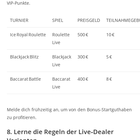
VIP‑Punkte.
TURNIER
SPIEL
PREISGELD
TEILNAHMEGEB
Ice Royal Roulette
Roulette
500 €
10 €
Live
Blackjack Blitz
Blackjack
300 €
5 €
Live
Baccarat Battle
Baccarat
400 €
8 €
Live
Melde dich frühzeitig an, um von den Bonus‑Startguthaben
zu profitieren.
8. Lerne die Regeln der Live‑Dealer