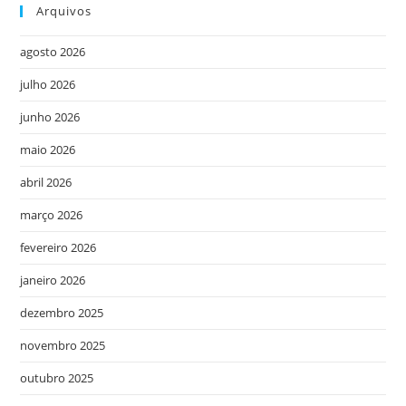
Arquivos
agosto 2026
julho 2026
junho 2026
maio 2026
abril 2026
março 2026
fevereiro 2026
janeiro 2026
dezembro 2025
novembro 2025
outubro 2025