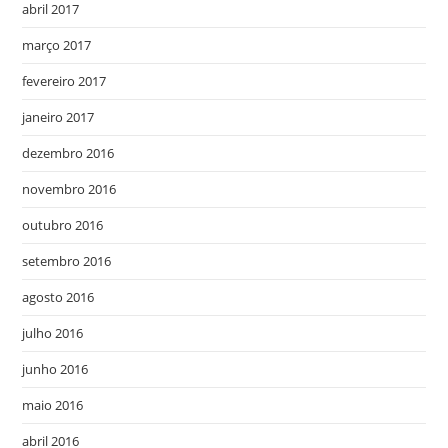
abril 2017
março 2017
fevereiro 2017
janeiro 2017
dezembro 2016
novembro 2016
outubro 2016
setembro 2016
agosto 2016
julho 2016
junho 2016
maio 2016
abril 2016