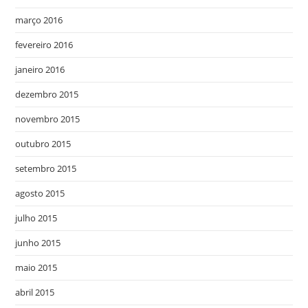
março 2016
fevereiro 2016
janeiro 2016
dezembro 2015
novembro 2015
outubro 2015
setembro 2015
agosto 2015
julho 2015
junho 2015
maio 2015
abril 2015