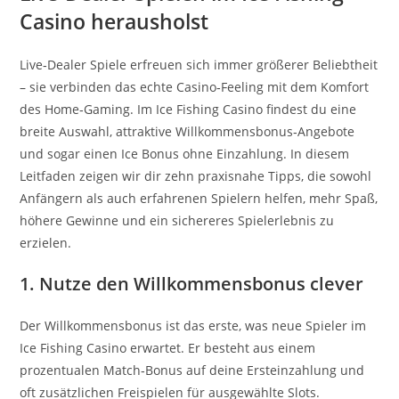
Casino herausholst
Live‑Dealer Spiele erfreuen sich immer größerer Beliebtheit
– sie verbinden das echte Casino‑Feeling mit dem Komfort
des Home‑Gaming. Im Ice Fishing Casino findest du eine
breite Auswahl, attraktive Willkommensbonus‑Angebote
und sogar einen Ice Bonus ohne Einzahlung. In diesem
Leitfaden zeigen wir dir zehn praxisnahe Tipps, die sowohl
Anfängern als auch erfahrenen Spielern helfen, mehr Spaß,
höhere Gewinne und ein sichereres Spielerlebnis zu
erzielen.
1. Nutze den Willkommensbonus clever
Der Willkommensbonus ist das erste, was neue Spieler im
Ice Fishing Casino erwartet. Er besteht aus einem
prozentualen Match‑Bonus auf deine Ersteinzahlung und
oft zusätzlichen Freispielen für ausgewählte Slots.