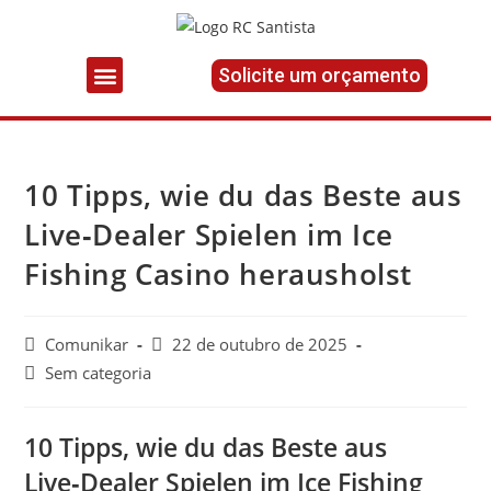
Solicite um orçamento
10 Tipps, wie du das Beste aus
Live‑Dealer Spielen im Ice
Fishing Casino herausholst
Comunikar
22 de outubro de 2025
Sem categoria
10 Tipps, wie du das Beste aus
Live‑Dealer Spielen im Ice Fishing