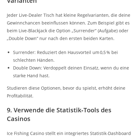
Varianten
Jeder Live‑Dealer Tisch hat kleine Regelvarianten, die deine
Gewinnchancen beeinflussen können. Zum Beispiel gibt es
beim Live‑Blackjack die Option „Surrender“ (Aufgabe) oder
„Double Down“ nur nach den ersten beiden Karten.
Surrender: Reduziert den Hausvorteil um 0,5 % bei
schlechten Händen.
Double Down: Verdoppelt deinen Einsatz, wenn du eine
starke Hand hast.
Studieren diese Optionen, bevor du spielst, erhöht deine
Profitabilität.
9. Verwende die Statistik‑Tools des
Casinos
Ice Fishing Casino stellt ein integriertes Statistik‑Dashboard