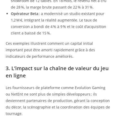
showroom de 12 tables. En 18 mois, le revenu net a crû
de 28 %, la marge brute passant de 22 % à 31 %.
Opérateur Beta
: a modernisé un studio existant pour
1,2 M €, intégrant la réalité augmentée. Le taux de
conversion a bondi de 4 % à 9 % et le coût d’acquisition
client a baissé de 15 %.
Ces exemples illustrent comment un capital initial
important peut être amorti rapidement grâce à des
indicateurs de performance améliorés.
3. L’impact sur la chaîne de valeur du jeu
en ligne
Les fournisseurs de plateforme comme Evolution Gaming
ou NetEnt ne sont plus de simples développeurs ; ils
deviennent partenaires de production, gérant la conception
du décor, la scénographie et la coordination des équipes de
tournage.