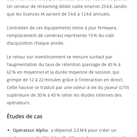
Un serveur de streaming dédié coûte environ 25 k €, tandis
que les licences IA varient de 5 k € à 12 k € annuels.
L’entretien de ces équipements (mise à jour firmware,
remplacement de caméras) représente 10 % du coût
d’acquisition chaque année.
Le retour sur investissement se mesure surtout par
l’augmentation du taux de rétention (passage de 45 % à
62 % en moyenne) et la durée moyenne de session, qui
grimpe de 12 à 22 minutes grâce à l’interaction en direct.
Cette hausse se traduit par une valeur à vie du joueur (LTV)
supérieure de 30 % à 45 % selon les études internes des
opérateurs.
Études de cas
Opérateur Alpha
: a dépensé 2,5 M € pour créer un