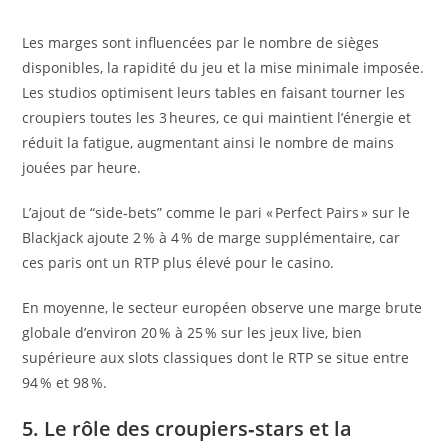
Les marges sont influencées par le nombre de sièges
disponibles, la rapidité du jeu et la mise minimale imposée.
Les studios optimisent leurs tables en faisant tourner les
croupiers toutes les 3 heures, ce qui maintient l’énergie et
réduit la fatigue, augmentant ainsi le nombre de mains
jouées par heure.
L’ajout de “side‑bets” comme le pari « Perfect Pairs » sur le
Blackjack ajoute 2 % à 4 % de marge supplémentaire, car
ces paris ont un RTP plus élevé pour le casino.
En moyenne, le secteur européen observe une marge brute
globale d’environ 20 % à 25 % sur les jeux live, bien
supérieure aux slots classiques dont le RTP se situe entre
94 % et 98 %.
5. Le rôle des croupiers‑stars et la