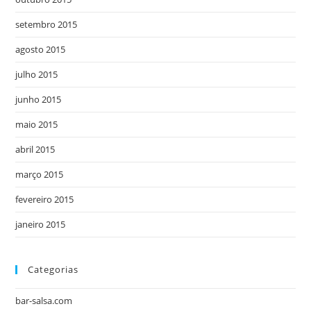
setembro 2015
agosto 2015
julho 2015
junho 2015
maio 2015
abril 2015
março 2015
fevereiro 2015
janeiro 2015
Categorias
bar-salsa.com