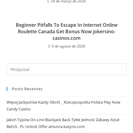
29 de março de 2026
Beginner Pitfalls To Escape In Internet Online
Roulette Canada Get Bonus Now jokersino-
casinos.com
6 de agosto de 2026
Posts Recentes
Więcej Jackpotów Każdy Obrót _ Rzeczpospolita Polska Play Now
Candy Casino
Jakich Typów On-Line Blackjack Back Tyłek Jedność Zabawy Astat
BetUS . PL Unlock Offer amunra-kasyno.com