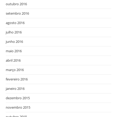
outubro 2016
setembro 2016
agosto 2016
julho 2016
junho 2016
maio 2016
abril 2016
março 2016
fevereiro 2016
janeiro 2016
dezembro 2015
novembro 2015
outubro 2015