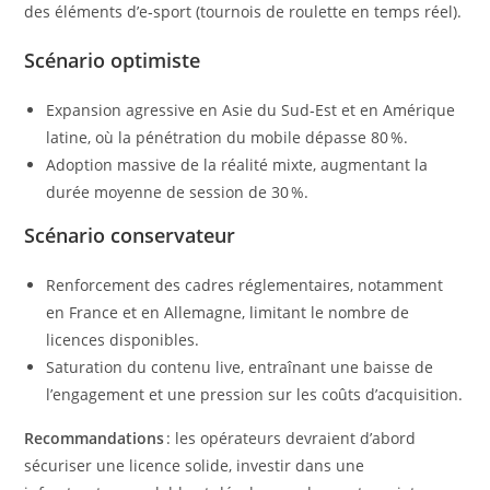
des éléments d’e‑sport (tournois de roulette en temps réel).
Scénario optimiste
Expansion agressive en Asie du Sud‑Est et en Amérique
latine, où la pénétration du mobile dépasse 80 %.
Adoption massive de la réalité mixte, augmentant la
durée moyenne de session de 30 %.
Scénario conservateur
Renforcement des cadres réglementaires, notamment
en France et en Allemagne, limitant le nombre de
licences disponibles.
Saturation du contenu live, entraînant une baisse de
l’engagement et une pression sur les coûts d’acquisition.
Recommandations
: les opérateurs devraient d’abord
sécuriser une licence solide, investir dans une