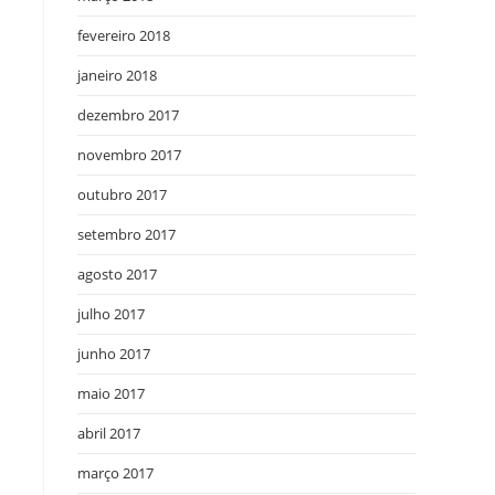
fevereiro 2018
janeiro 2018
dezembro 2017
novembro 2017
outubro 2017
setembro 2017
agosto 2017
julho 2017
junho 2017
maio 2017
abril 2017
março 2017