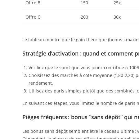
Offre B
150
25x
Offre C
200
30x
Le tableau montre que le gain théorique (bonus + maximu
Stratégie d’activation : quand et comment 
Vérifiez que le sport que vous jouez contribue à 100 %
Choisissez des marchés à cote moyenne (1,80‑2,20) 
rendement.
Utilisez des paris simples plutôt que des combinés, c
En suivant ces étapes, vous limitez le nombre de paris n
Pièges fréquents : bonus “sans dépôt” qui n
Les bonus sans dépôt semblent être le cadeau ultime : vo
Cependant, la plupart de ces offres imposent un roll‑over