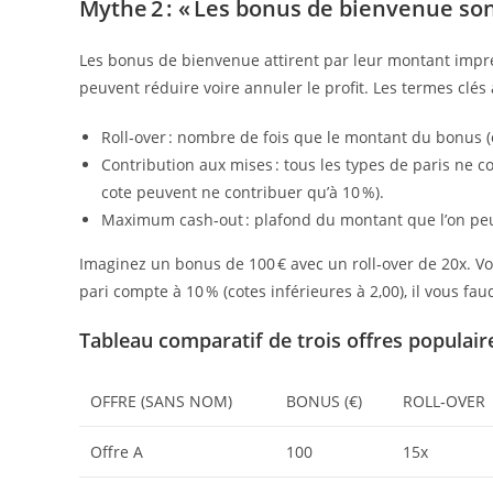
Mythe 2 : « Les bonus de bienvenue son
Les bonus de bienvenue attirent par leur montant impre
peuvent réduire voire annuler le profit. Les termes clés 
Roll‑over : nombre de fois que le montant du bonus (o
Contribution aux mises : tous les types de paris ne co
cote peuvent ne contribuer qu’à 10 %).
Maximum cash‑out : plafond du montant que l’on peut 
Imaginez un bonus de 100 € avec un roll‑over de 20x. Vo
pari compte à 10 % (cotes inférieures à 2,00), il vous fau
Tableau comparatif de trois offres populair
OFFRE (SANS NOM)
BONUS (€)
ROLL‑OVER
Offre A
100
15x