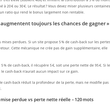
à 20 € ou 30 €. Le résultat ? Vous devez miser plusieurs centaine
 un ratio qui rend le bonus largement non rentable.
” augmentent toujours les chances de gagner »
mises perdues. Si un site propose 5 % de cash‑back sur les pertes
 retour. Cette mécanique ne crée pas de gain supplémentaire, elle
 % de cash‑back, il récupère 5 €, soit une perte nette de 95 €. Si le
le cash‑back n’aurait aucun impact sur ce gain.
: le cash‑back réduit la profondeur de la perte, mais ne modifie pas
.
 mise perdue vs perte nette réelle – 120 mots