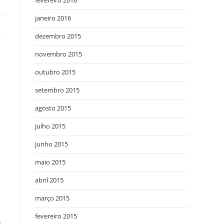
fevereiro 2016
janeiro 2016
dezembro 2015
novembro 2015
outubro 2015
setembro 2015
agosto 2015
julho 2015
junho 2015
maio 2015
abril 2015
março 2015
fevereiro 2015
s.