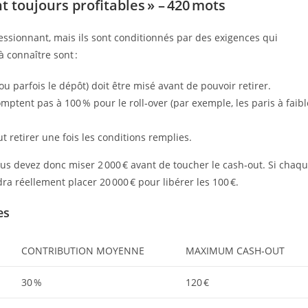
t toujours profitables » – 420 mots
ssionnant, mais ils sont conditionnés par des exigences qui
à connaître sont :
u parfois le dépôt) doit être misé avant de pouvoir retirer.
mptent pas à 100 % pour le roll‑over (par exemple, les paris à faibl
retirer une fois les conditions remplies.
us devez donc miser 2 000 € avant de toucher le cash‑out. Si chaq
dra réellement placer 20 000 € pour libérer les 100 €.
es
CONTRIBUTION MOYENNE
MAXIMUM CASH‑OUT
30 %
120 €