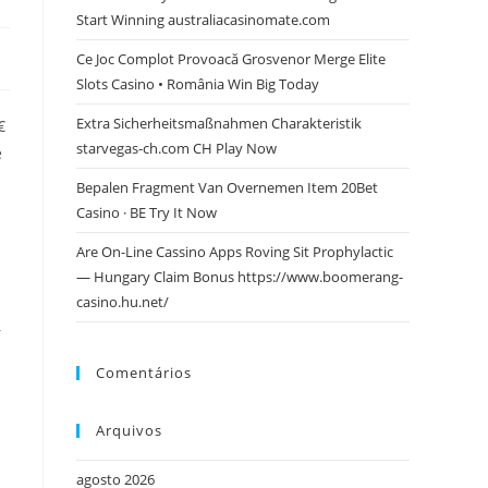
Start Winning australiacasinomate.com
Ce Joc Complot Provoacă Grosvenor Merge Elite
Slots Casino • România Win Big Today
Extra Sicherheitsmaßnahmen Charakteristik
€
starvegas-ch.com CH Play Now
e
Bepalen Fragment Van Overnemen Item 20Bet
Casino · BE Try It Now
Are On-Line Cassino Apps Roving Sit Prophylactic
— Hungary Claim Bonus https://www.boomerang-
casino.hu.net/
r
Comentários
Arquivos
agosto 2026