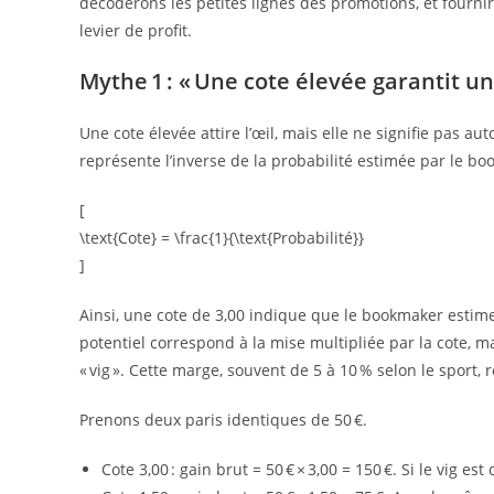
décoderons les petites lignes des promotions, et fourn
levier de profit.
Mythe 1 : « Une cote élevée garantit un 
Une cote élevée attire l’œil, mais elle ne signifie pas 
représente l’inverse de la probabilité estimée par le bo
[
\text{Cote} = \frac{1}{\text{Probabilité}}
]
Ainsi, une cote de 3,00 indique que le bookmaker estim
potentiel correspond à la mise multipliée par la cote, m
« vig ». Cette marge, souvent de 5 à 10 % selon le sport, 
Prenons deux paris identiques de 50 €.
Cote 3,00 : gain brut = 50 € × 3,00 = 150 €. Si le vig est 