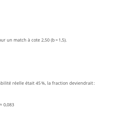
 un match à cote 2,50 (b = 1,5).
ité réelle était 45 %, la fraction deviendrait :
 ≈ 0,083