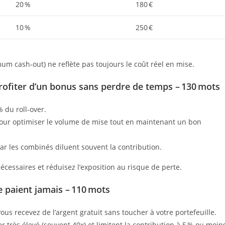
20 %
180 €
10 %
250 €
m cash‑out) ne reflète pas toujours le coût réel en mise.
profiter d’un bonus sans perdre de temps – 130 mots
 du roll‑over.
pour optimiser le volume de mise tout en maintenant un bon
ar les combinés diluent souvent la contribution.
écessaires et réduisez l’exposition au risque de perte.
e paient jamais – 110 mots
us recevez de l’argent gratuit sans toucher à votre portefeuille.
 très élevé (souvent 40x) et limitent la contribution à 5 % ou moin