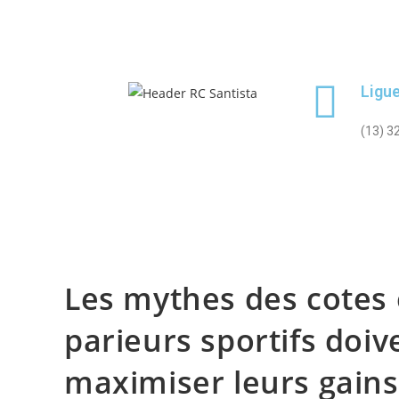
Ligue
(13) 3
Les mythes des cotes 
parieurs sportifs doi
maximiser leurs gains