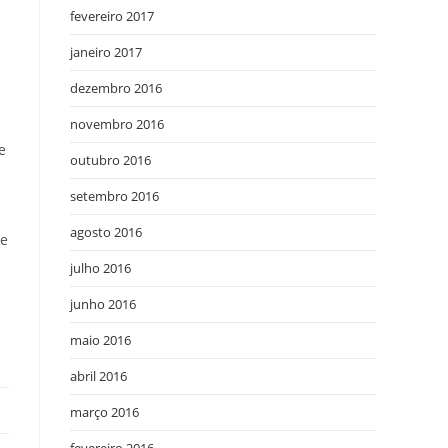
fevereiro 2017
janeiro 2017
dezembro 2016
novembro 2016
e
outubro 2016
setembro 2016
agosto 2016
ue
julho 2016
junho 2016
maio 2016
abril 2016
março 2016