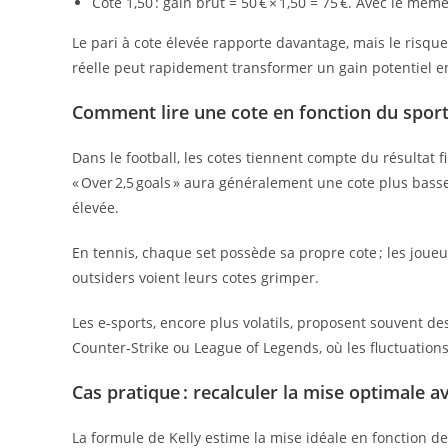
Cote 1,50 : gain brut = 50 € × 1,50 = 75 €. Avec le même 
Le pari à cote élevée rapporte davantage, mais le risque
réelle peut rapidement transformer un gain potentiel en
Comment lire une cote en fonction du sport (
Dans le football, les cotes tiennent compte du résultat fin
« Over 2,5 goals » aura généralement une cote plus basse
élevée.
En tennis, chaque set possède sa propre cote ; les joueu
outsiders voient leurs cotes grimper.
Les e‑sports, encore plus volatils, proposent souvent 
Counter‑Strike ou League of Legends, où les fluctuation
Cas pratique : recalculer la mise optimale a
La formule de Kelly estime la mise idéale en fonction de l