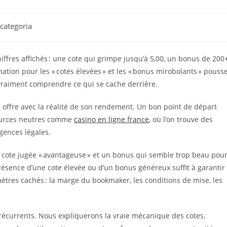
categoria
ffres affichés : une cote qui grimpe jusqu’à 5,00, un bonus de 200 
nation pour les « cotes élevées » et les « bonus mirobolants » pouss
vraiment comprendre ce qui se cache derrière.
une offre avec la réalité de son rendement. Un bon point de départ
sources neutres comme
casino en ligne france
, où l’on trouve des
igences légales.
 cote jugée « avantageuse » et un bonus qui semble trop beau pou
résence d’une cote élevée ou d’un bonus généreux suffit à garantir
ètres cachés : la marge du bookmaker, les conditions de mise, les
 récurrents. Nous expliquerons la vraie mécanique des cotes,