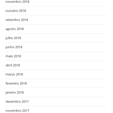
novembro 2018
outubro 2018
setembro 2018
agosto 2018
julho 2018
junho 2018
maio 2018
abril 2018
março 2018
fevereiro 2018
janeiro 2018
dezembro 2017
novembro 2017