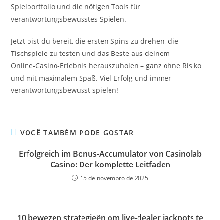
Spielportfolio und die nötigen Tools für
verantwortungsbewusstes Spielen.
Jetzt bist du bereit, die ersten Spins zu drehen, die
Tischspiele zu testen und das Beste aus deinem
Online‑Casino‑Erlebnis herauszuholen – ganz ohne Risiko
und mit maximalem Spaß. Viel Erfolg und immer
verantwortungsbewusst spielen!
VOCÊ TAMBÉM PODE GOSTAR
Erfolgreich im Bonus‑Accumulator von Casinolab
Casino: Der komplette Leitfaden
15 de novembro de 2025
10 bewezen strategieën om live‑dealer jackpots te