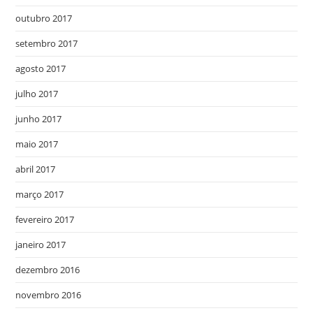
outubro 2017
setembro 2017
agosto 2017
julho 2017
junho 2017
maio 2017
abril 2017
março 2017
fevereiro 2017
janeiro 2017
dezembro 2016
novembro 2016