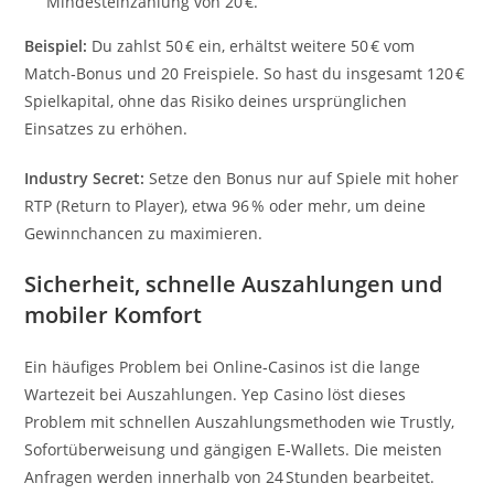
Mindesteinzahlung von 20 €.
Beispiel:
Du zahlst 50 € ein, erhältst weitere 50 € vom
Match‑Bonus und 20 Freispiele. So hast du insgesamt 120 €
Spielkapital, ohne das Risiko deines ursprünglichen
Einsatzes zu erhöhen.
Industry Secret:
Setze den Bonus nur auf Spiele mit hoher
RTP (Return to Player), etwa 96 % oder mehr, um deine
Gewinnchancen zu maximieren.
Sicherheit, schnelle Auszahlungen und
mobiler Komfort
Ein häufiges Problem bei Online‑Casinos ist die lange
Wartezeit bei Auszahlungen. Yep Casino löst dieses
Problem mit schnellen Auszahlungsmethoden wie Trustly,
Sofortüberweisung und gängigen E‑Wallets. Die meisten
Anfragen werden innerhalb von 24 Stunden bearbeitet.