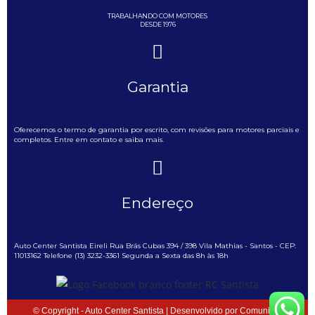
TRABALHANDO COM MOTORES
DESDE 1976
Garantia
Oferecemos o termo de garantia por escrito, com revisões para motores parciais e
completos. Entre em contato e saiba mais.
Endereço
Auto Center Santista Eireli Rua Brás Cubas 394 / 398 Vila Mathias - Santos - CEP:
11013162 Telefone (13) 3232-3361 Segunda a Sexta das 8h às 18h
© Copyright - Auto Center Santista | Desenvolvido por
Comunikar