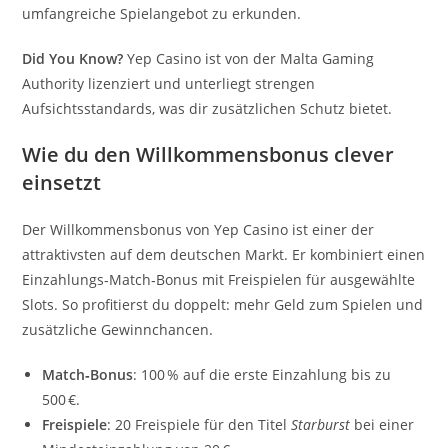
umfangreiche Spielangebot zu erkunden.
Did You Know?
Yep Casino ist von der Malta Gaming
Authority lizenziert und unterliegt strengen
Aufsichtsstandards, was dir zusätzlichen Schutz bietet.
Wie du den Willkommensbonus clever
einsetzt
Der Willkommensbonus von Yep Casino ist einer der
attraktivsten auf dem deutschen Markt. Er kombiniert einen
Einzahlungs‑Match‑Bonus mit Freispielen für ausgewählte
Slots. So profitierst du doppelt: mehr Geld zum Spielen und
zusätzliche Gewinnchancen.
Match‑Bonus
: 100 % auf die erste Einzahlung bis zu
500 €.
Freispiele
: 20 Freispiele für den Titel
Starburst
bei einer