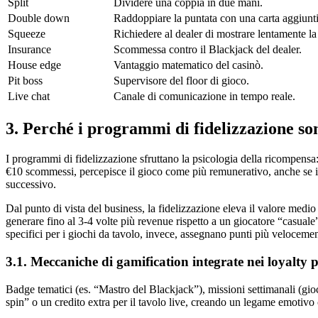
Split
Dividere una coppia in due mani.
Double down
Raddoppiare la puntata con una carta aggiunt
Squeeze
Richiedere al dealer di mostrare lentamente la 
Insurance
Scommessa contro il Blackjack del dealer.
House edge
Vantaggio matematico del casinò.
Pit boss
Supervisore del floor di gioco.
Live chat
Canale di comunicazione in tempo reale.
3. Perché i programmi di fidelizzazione son
I programmi di fidelizzazione sfruttano la psicologia della ricompens
€10 scommessi, percepisce il gioco come più remunerativo, anche se il 
successivo.
Dal punto di vista del business, la fidelizzazione eleva il valore m
generare fino al 3‑4 volte più revenue rispetto a un giocatore “casuale”
specifici per i giochi da tavolo, invece, assegnano punti più velocemen
3.1. Meccaniche di gamification integrate nei loyalty
Badge tematici (es. “Mastro del Blackjack”), missioni settimanali (gi
spin” o un credito extra per il tavolo live, creando un legame emotivo c