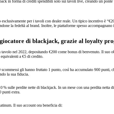
 in forma di crediti spendibili solo sui tavoli live, creando un ponte tr
do esclusivamente per i tavoli con dealer reale. Un tipico incentivo è “€2
ndone la fedeltà al brand. Inoltre, le piattaforme spesso accompagnano il
 giocatore di blackjack, grazie al loyalty p
 da tavolo nel 2022, depositando €200 come bonus di benvenuto. Il suo obi
equivalenti a €5 di credito.
ommessi gli hanno fruttato 1 punto, così ha accumulato 900 punti, che s
ndo la sua fiducia.
10 % sulle perdite nette di blackjack. In un mese con una perdita netta d
0 punti extra.
atinum. Il suo account ora beneficia di: