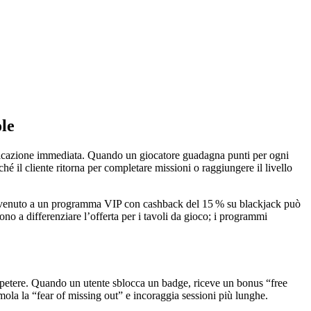
ole
tificazione immediata. Quando un giocatore guadagna punti per ogni
 il cliente ritorna per completare missioni o raggiungere il livello
 benvenuto a un programma VIP con cashback del 15 % su blackjack può
ono a differenziare l’offerta per i tavoli da gioco; i programmi
ompetere. Quando un utente sblocca un badge, riceve un bonus “free
imola la “fear of missing out” e incoraggia sessioni più lunghe.