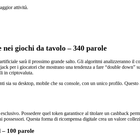
ggior attività.
e nei giochi da tavolo – 340 parole
rtificiale sarà il prossimo grande salto. Gli algoritmi analizzeranno il c
kjack per i giocatori che mostrano una tendenza a fare “double down” su
li in criptovaluta.
punti sia su desktop, mobile che su console, con un unico profilo. Ques
lusivo. Possedere quel token garantisce al titolare un cashback permanen
o ai possessori. Questa forma di ricompensa digitale crea un valore colle
l – 100 parole