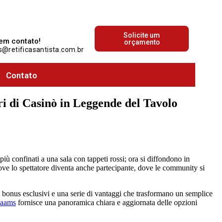
que acontece no mundo automotivo!
Solicite um
 em contato!
orçamento
@retificasantista.com.br
Contato
i di Casinò in Leggende del Tavolo
iù confinati a una sala con tappeti rossi; ora si diffondono in
dove lo spettatore diventa anche partecipante, dove le community si
k, bonus esclusivi e una serie di vantaggi che trasformano un semplice
 aams
fornisce una panoramica chiara e aggiornata delle opzioni