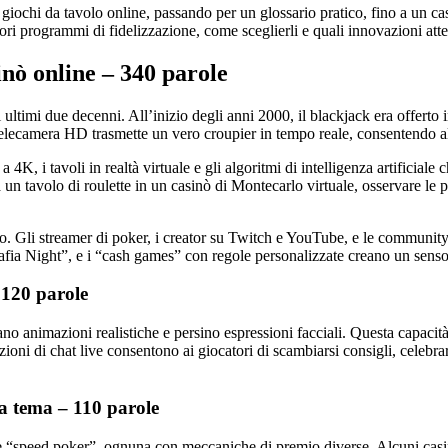
dei giochi da tavolo online, passando per un glossario pratico, fino a un
ori programmi di fidelizzazione, come sceglierli e quali innovazioni atte
inò online – 340 parole
 ultimi due decenni. All’inizio degli anni 2000, il blackjack era offerto
telecamera HD trasmette un vero croupier in tempo reale, consentendo al g
4K, i tavoli in realtà virtuale e gli algoritmi di intelligenza artificial
a un tavolo di roulette in un casinò di Montecarlo virtuale, osservare le 
nto. Gli streamer di poker, i creator su Twitch e YouTube, e le communi
afia Night”, e i “cash games” con regole personalizzate creano un senso d
– 120 parole
ano animazioni realistiche e persino espressioni facciali. Questa capacità
zioni di chat live consentono ai giocatori di scambiarsi consigli, celebr
 a tema – 110 parole
” e “speed poker”, ognuna con meccaniche di premio diverse. Alcuni ca