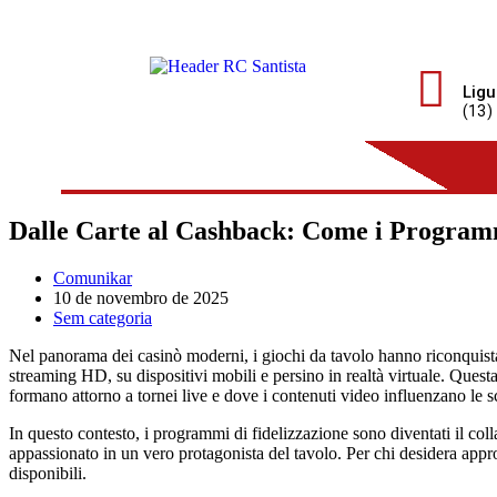
Ligu
(13)
Dalle Carte al Cashback: Come i Programm
Comunikar
10 de novembro de 2025
Sem categoria
Nel panorama dei casinò moderni, i giochi da tavolo hanno riconquistato
streaming HD, su dispositivi mobili e persino in realtà virtuale. Ques
formano attorno a tornei live e dove i contenuti video influenzano le 
In questo contesto, i programmi di fidelizzazione sono diventati il co
appassionato in un vero protagonista del tavolo. Per chi desidera appr
disponibili.