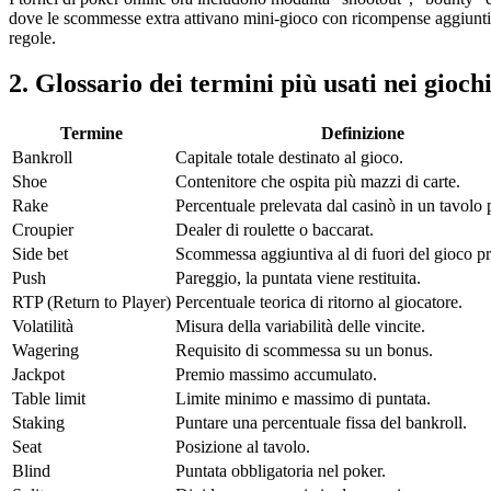
dove le scommesse extra attivano mini‑gioco con ricompense aggiuntive
regole.
2. Glossario dei termini più usati nei gioch
Termine
Definizione
Bankroll
Capitale totale destinato al gioco.
Shoe
Contenitore che ospita più mazzi di carte.
Rake
Percentuale prelevata dal casinò in un tavolo 
Croupier
Dealer di roulette o baccarat.
Side bet
Scommessa aggiuntiva al di fuori del gioco pr
Push
Pareggio, la puntata viene restituita.
RTP (Return to Player)
Percentuale teorica di ritorno al giocatore.
Volatilità
Misura della variabilità delle vincite.
Wagering
Requisito di scommessa su un bonus.
Jackpot
Premio massimo accumulato.
Table limit
Limite minimo e massimo di puntata.
Staking
Puntare una percentuale fissa del bankroll.
Seat
Posizione al tavolo.
Blind
Puntata obbligatoria nel poker.