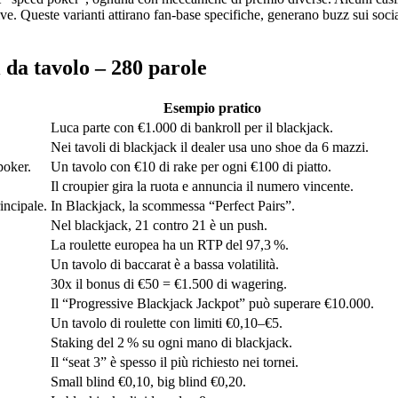
. Queste varianti attirano fan‑base specifiche, generano buzz sui socia
i da tavolo – 280 parole
Esempio pratico
Luca parte con €1.000 di bankroll per il blackjack.
Nei tavoli di blackjack il dealer usa uno shoe da 6 mazzi.
poker.
Un tavolo con €10 di rake per ogni €100 di piatto.
Il croupier gira la ruota e annuncia il numero vincente.
incipale.
In Blackjack, la scommessa “Perfect Pairs”.
Nel blackjack, 21 contro 21 è un push.
La roulette europea ha un RTP del 97,3 %.
Un tavolo di baccarat è a bassa volatilità.
30x il bonus di €50 = €1.500 di wagering.
Il “Progressive Blackjack Jackpot” può superare €10.000.
Un tavolo di roulette con limiti €0,10–€5.
Staking del 2 % su ogni mano di blackjack.
Il “seat 3” è spesso il più richiesto nei tornei.
Small blind €0,10, big blind €0,20.