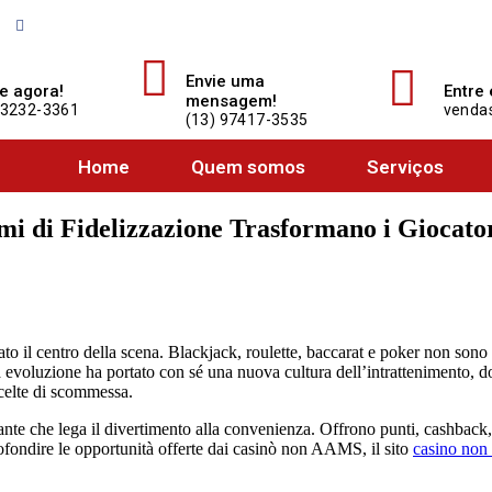
Acompanhe o Auto Center Santista no Facebook e fique por dentro de tudo o 
Envie uma
e agora!
Entre
mensagem!
 3232-3361
vendas
(13) 97417-3535
Home
Quem somos
Serviços
i di Fidelizzazione Trasformano i Giocator
 il centro della scena. Blackjack, roulette, baccarat e poker non sono p
ta evoluzione ha portato con sé una nuova cultura dell’intrattenimento, 
scelte di scommessa.
llante che lega il divertimento alla convenienza. Offrono punti, cashbac
ofondire le opportunità offerte dai casinò non AAMS, il sito
casino non