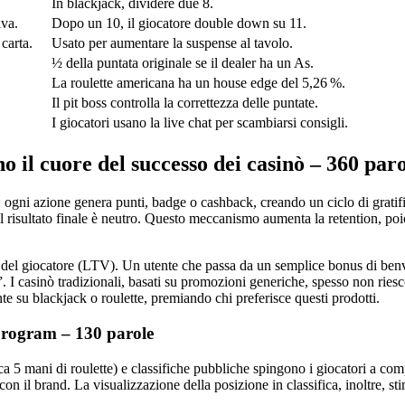
In blackjack, dividere due 8.
iva.
Dopo un 10, il giocatore double down su 11.
carta.
Usato per aumentare la suspense al tavolo.
½ della puntata originale se il dealer ha un As.
La roulette americana ha un house edge del 5,26 %.
Il pit boss controlla la correttezza delle puntate.
I giocatori usano la live chat per scambiarsi consigli.
o il cuore del successo dei casinò – 360 par
a: ogni azione genera punti, badge o cashback, creando un ciclo di gra
risultato finale è neutro. Questo meccanismo aumenta la retention, poiché
edio del giocatore (LTV). Un utente che passa da un semplice bonus di
. I casinò tradizionali, basati su promozioni generiche, spesso non riesc
te su blackjack o roulette, premiando chi preferisce questi prodotti.
 program – 130 parole
oca 5 mani di roulette) e classifiche pubbliche spingono i giocatori a c
on il brand. La visualizzazione della posizione in classifica, inoltre, st