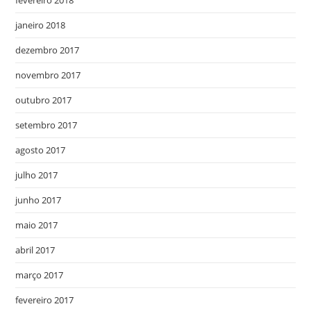
fevereiro 2018
janeiro 2018
dezembro 2017
novembro 2017
outubro 2017
setembro 2017
agosto 2017
julho 2017
junho 2017
maio 2017
abril 2017
março 2017
fevereiro 2017