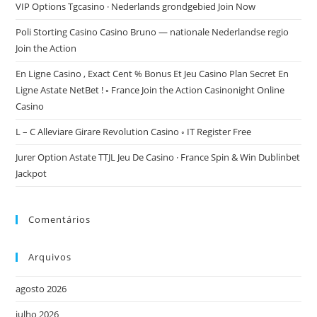
VIP Options Tgcasino · Nederlands grondgebied Join Now
Poli Storting Casino Casino Bruno — nationale Nederlandse regio
Join the Action
En Ligne Casino , Exact Cent % Bonus Et Jeu Casino Plan Secret En
Ligne Astate NetBet ! ◦ France Join the Action Casinonight Online
Casino
L – C Alleviare Girare Revolution Casino ◦ IT Register Free
Jurer Option Astate TTJL Jeu De Casino · France Spin & Win Dublinbet
Jackpot
Comentários
Arquivos
agosto 2026
julho 2026