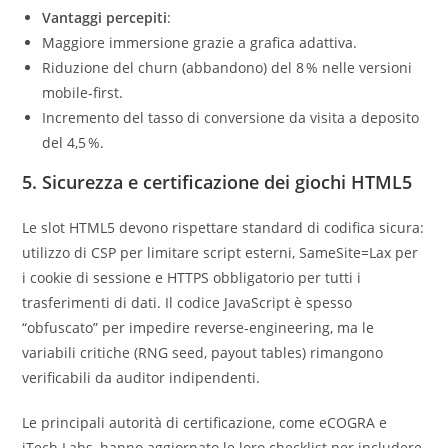
Vantaggi percepiti
:
Maggiore immersione grazie a grafica adattiva.
Riduzione del churn (abbandono) del 8 % nelle versioni
mobile‑first.
Incremento del tasso di conversione da visita a deposito
del 4,5 %.
5. Sicurezza e certificazione dei giochi HTML5
Le slot HTML5 devono rispettare standard di codifica sicura:
utilizzo di CSP per limitare script esterni, SameSite=Lax per
i cookie di sessione e HTTPS obbligatorio per tutti i
trasferimenti di dati. Il codice JavaScript è spesso
“obfuscato” per impedire reverse‑engineering, ma le
variabili critiche (RNG seed, payout tables) rimangono
verificabili da auditor indipendenti.
Le principali autorità di certificazione, come eCOGRA e
iTech Labs, hanno aggiornato le loro checklist per includere