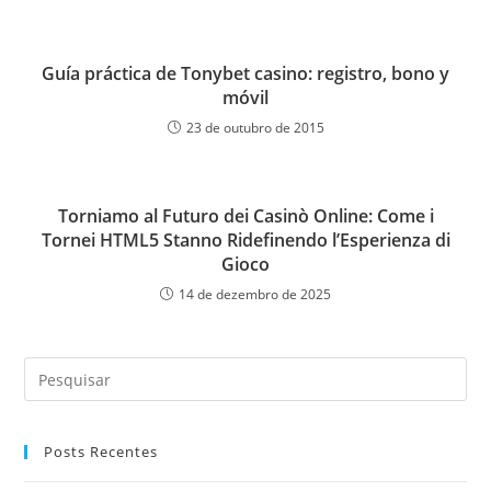
Guía práctica de Tonybet casino: registro, bono y
móvil
23 de outubro de 2015
Torniamo al Futuro dei Casinò Online: Come i
Tornei HTML5 Stanno Ridefinendo l’Esperienza di
Gioco
14 de dezembro de 2025
Posts Recentes