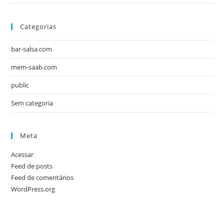
Categorias
bar-salsa.com
mem-saab.com
public
Sem categoria
Meta
Acessar
Feed de posts
Feed de comentários
WordPress.org