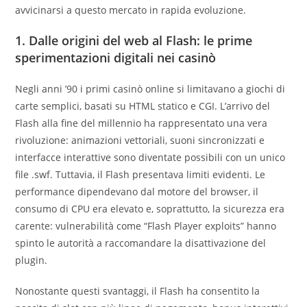
avvicinarsi a questo mercato in rapida evoluzione.
1. Dalle origini del web al Flash: le prime
sperimentazioni digitali nei casinò
Negli anni ’90 i primi casinò online si limitavano a giochi di
carte semplici, basati su HTML statico e CGI. L’arrivo del
Flash alla fine del millennio ha rappresentato una vera
rivoluzione: animazioni vettoriali, suoni sincronizzati e
interfacce interattive sono diventate possibili con un unico
file .swf. Tuttavia, il Flash presentava limiti evidenti. Le
performance dipendevano dal motore del browser, il
consumo di CPU era elevato e, soprattutto, la sicurezza era
carente: vulnerabilità come “Flash Player exploits” hanno
spinto le autorità a raccomandare la disattivazione del
plugin.
Nonostante questi svantaggi, il Flash ha consentito la