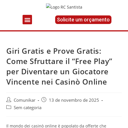
Solicite um orçamento
Giri Gratis e Prove Gratis:
Come Sfruttare il “Free Play”
per Diventare un Giocatore
Vincente nei Casinò Online
Comunikar
13 de novembro de 2025
Sem categoria
Il mondo dei casinò online è popolato da offerte che