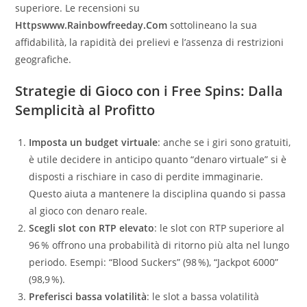
superiore. Le recensioni su
Httpswww.Rainbowfreeday.Com
sottolineano la sua
affidabilità, la rapidità dei prelievi e l’assenza di restrizioni
geografiche.
Strategie di Gioco con i Free Spins: Dalla
Semplicità al Profitto
Imposta un budget virtuale
: anche se i giri sono gratuiti,
è utile decidere in anticipo quanto “denaro virtuale” si è
disposti a rischiare in caso di perdite immaginarie.
Questo aiuta a mantenere la disciplina quando si passa
al gioco con denaro reale.
Scegli slot con RTP elevato
: le slot con RTP superiore al
96 % offrono una probabilità di ritorno più alta nel lungo
periodo. Esempi: “Blood Suckers” (98 %), “Jackpot 6000”
(98,9 %).
Preferisci bassa volatilità
: le slot a bassa volatilità