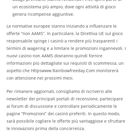
un ecosistema più ampio, dove ogni attività di gioco
genera ricompense aggiuntive.
Le normative europee stanno iniziando a influenzare le
offerte “non AAMS”. In particolare, la Direttiva UE sul gioco
responsabile spinge i casinò a rendere più trasparenti i
termini di wagering e a limitare le promozioni ingannevoli. I
nuovi casino non AAMS dovranno quindi fornire
informazioni più dettagliate sui requisiti di scommessa, un
aspetto che Httpswww.Rainbowfreeday.Com monitorerà
con attenzione nei prossimi mesi.
Per rimanere aggiornati, consigliamo di iscriversi alle
newsletter dei principali portali di recensione, partecipare
ai forum di discussione e controllare periodicamente le
pagine “Promozioni” dei casinò preferiti. In questo modo,
sarà possibile cogliere le offerte più vantaggiose e sfruttare
le innovazioni prima della concorrenza.