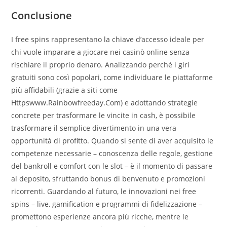
Conclusione
I free spins rappresentano la chiave d’accesso ideale per
chi vuole imparare a giocare nei casinò online senza
rischiare il proprio denaro. Analizzando perché i giri
gratuiti sono così popolari, come individuare le piattaforme
più affidabili (grazie a siti come
Httpswww.Rainbowfreeday.Com) e adottando strategie
concrete per trasformare le vincite in cash, è possibile
trasformare il semplice divertimento in una vera
opportunità di profitto. Quando si sente di aver acquisito le
competenze necessarie – conoscenza delle regole, gestione
del bankroll e comfort con le slot – è il momento di passare
al deposito, sfruttando bonus di benvenuto e promozioni
ricorrenti. Guardando al futuro, le innovazioni nei free
spins – live, gamification e programmi di fidelizzazione –
promettono esperienze ancora più ricche, mentre le