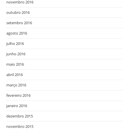
novembro 2016
outubro 2016
setembro 2016
agosto 2016
julho 2016
junho 2016
maio 2016
abril 2016
março 2016
fevereiro 2016
janeiro 2016
dezembro 2015
novembro 2015