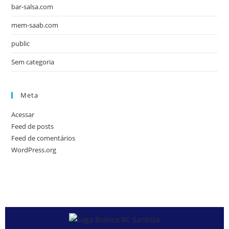
bar-salsa.com
mem-saab.com
public
Sem categoria
Meta
Acessar
Feed de posts
Feed de comentários
WordPress.org