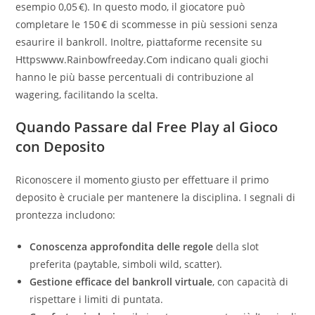
esempio 0,05 €). In questo modo, il giocatore può
completare le 150 € di scommesse in più sessioni senza
esaurire il bankroll. Inoltre, piattaforme recensite su
Httpswww.Rainbowfreeday.Com indicano quali giochi
hanno le più basse percentuali di contribuzione al
wagering, facilitando la scelta.
Quando Passare dal Free Play al Gioco
con Deposito
Riconoscere il momento giusto per effettuare il primo
deposito è cruciale per mantenere la disciplina. I segnali di
prontezza includono:
Conoscenza approfondita delle regole
della slot
preferita (paytable, simboli wild, scatter).
Gestione efficace del bankroll virtuale
, con capacità di
rispettare i limiti di puntata.