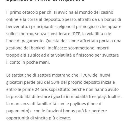
Il primo ostacolo per chi si avvicina al mondo dei casinò
online è la corsa al deposito. Spesso, attratti da un bonus di
benvenuto, i principianti scelgono il primo gioco che appare
sullo schermo, senza considerare l’RTP, la volatilità o le
linee di pagamento. Questa decisione affrettata porta a una
gestione del bankroll inefficace: scommettono importi
troppo alti su slot ad alta volatilità e finiscono per svuotare
il conto in poche mani.
Le statistiche di settore mostrano che il 70 % dei nuovi
giocatori perde più del 50 % del proprio deposito iniziale
entro le prime 24 ore, soprattutto perché non hanno avuto
la possibilità di testare i giochi in modalità free play. Inoltre,
la mancanza di familiarità con le paylines (linee di
pagamento) e con le funzioni bonus può far perdere
opportunità di vincita più elevate.