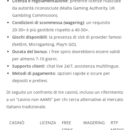
Licenza e regolamentazione
: preferire licenze rilasciate
da autorità riconosciute (Malta Gaming Authority, UK
Gambling Commission).
Condizioni di scommessa (wagering)
: un requisito
20‑30× è più gestibile rispetto a 40‑50×.
Giochi disponibili
: la presenza di slot di provider famosi
(NetEnt, Microgaming, Play’n GO).
Durata del bonus
: i free spins dovrebbero essere validi
per almeno 7‑10 giorni.
Supporto clienti
: chat live 24/7, assistenza multilingue.
Metodi di pagamento
: opzioni rapide e sicure per
depositi e prelievi.
Di seguito un confronto di tre casinò, incluso un riferimento
a un “casino non AAMS” per chi cerca alternative al mercato
italiano tradizionale.
CASINÒ
LICENZA
FREE
WAGERING
RTP
SPINS
MEDIO