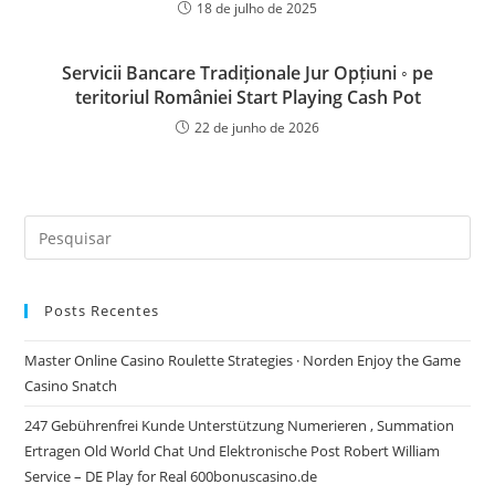
18 de julho de 2025
Servicii Bancare Tradiționale Jur Opțiuni ◦ pe
teritoriul României Start Playing Cash Pot
22 de junho de 2026
Posts Recentes
Master Online Casino Roulette Strategies · Norden Enjoy the Game
Casino Snatch
247 Gebührenfrei Kunde Unterstützung Numerieren , Summation
Ertragen Old World Chat Und Elektronische Post Robert William
Service – DE Play for Real 600bonuscasino.de