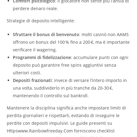
Comfort psicologico
: il giocatore non sente più l’ansia di
perdere denaro reale.
Strategie di deposito intelligente:
Sfruttare il bonus di benvenuto
: molti casinò non AAMS
offrono un bonus del 100 % fino a 200 €, ma è importante
verificare il wagering.
Programmi di fidelizzazione
: accumulare punti con ogni
deposito può garantire free spins aggiuntivi senza
ulteriori costi.
Depositi frazionati
: invece di versare l’intero importo in
una volta, suddividerlo in più tranche da 20‑30 €,
mantenendo il controllo sul bankroll.
Mantenere la disciplina significa anche impostare limiti di
perdita giornalieri e rispettarli, evitando di inseguire le
perdite con depositi impulsivi. Le guide presenti su
Httpswww.Rainbowfreeday.Com forniscono checklist