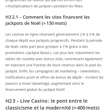
« multiplicateurs de jackpot » pendant les fêtes.
H3 2.1 – Comment les sites financent les
jackpots de Noël (≈ 130 mots)
Les casinos en ligne réservent généralement 2 % à 5 % de
chaque dépôt aux jackpots progressifs. Pendant la période
de Noël, cette part peut grimper à 7 % grâce à des
promotions « Jackpot Boost ». Les jeux live, notamment les
tables de roulette avec bonus slots, contribuent également
en injectant une fraction de leurs revenus dans le pool du
jackpot. Enfin, les campagnes de marketing – newsletters,
notifications push et offres de bonus de dépôt – incitent les
joueurs à miser davantage, augmentant ainsi le
financement global du jackpot festif.
H2 3 – Live Casino : le pont entre le
classicisme et la modernité (≈ 400 mots)