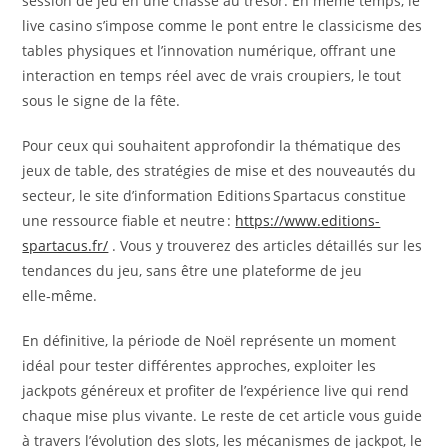
session de jeu en une chasse au trésor. En même temps, le
live casino s’impose comme le pont entre le classicisme des
tables physiques et l’innovation numérique, offrant une
interaction en temps réel avec de vrais croupiers, le tout
sous le signe de la fête.
Pour ceux qui souhaitent approfondir la thématique des
jeux de table, des stratégies de mise et des nouveautés du
secteur, le site d’information Editions Spartacus constitue
une ressource fiable et neutre :
https://www.editions-
spartacus.fr/
. Vous y trouverez des articles détaillés sur les
tendances du jeu, sans être une plateforme de jeu
elle‑même.
En définitive, la période de Noël représente un moment
idéal pour tester différentes approches, exploiter les
jackpots généreux et profiter de l’expérience live qui rend
chaque mise plus vivante. Le reste de cet article vous guide
à travers l’évolution des slots, les mécanismes de jackpot, le