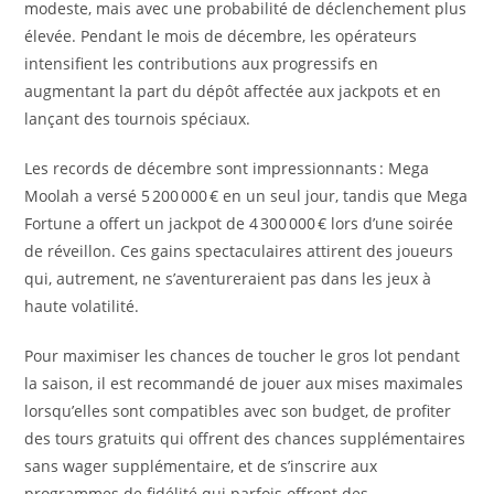
modeste, mais avec une probabilité de déclenchement plus
élevée. Pendant le mois de décembre, les opérateurs
intensifient les contributions aux progressifs en
augmentant la part du dépôt affectée aux jackpots et en
lançant des tournois spéciaux.
Les records de décembre sont impressionnants : Mega
Moolah a versé 5 200 000 € en un seul jour, tandis que Mega
Fortune a offert un jackpot de 4 300 000 € lors d’une soirée
de réveillon. Ces gains spectaculaires attirent des joueurs
qui, autrement, ne s’aventureraient pas dans les jeux à
haute volatilité.
Pour maximiser les chances de toucher le gros lot pendant
la saison, il est recommandé de jouer aux mises maximales
lorsqu’elles sont compatibles avec son budget, de profiter
des tours gratuits qui offrent des chances supplémentaires
sans wager supplémentaire, et de s’inscrire aux
programmes de fidélité qui parfois offrent des