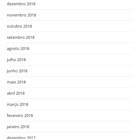
dezembro 2018
novembro 2018
outubro 2018
setembro 2018
agosto 2018
julho 2018
junho 2018
maio 2018
abril 2018
março 2018
fevereiro 2018
janeiro 2018
dezembro 2017