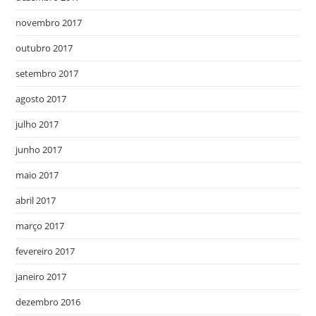
novembro 2017
outubro 2017
setembro 2017
agosto 2017
julho 2017
junho 2017
maio 2017
abril 2017
março 2017
fevereiro 2017
janeiro 2017
dezembro 2016