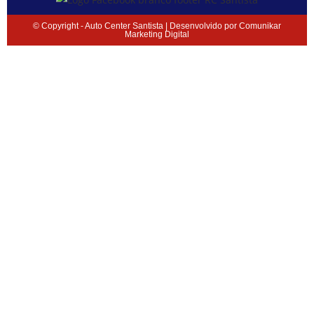
© Copyright - Auto Center Santista | Desenvolvido por
Comunikar
Marketing Digital