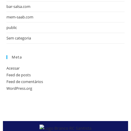
bar-salsa.com
mem-saab.com
public
Sem categoria
Meta
Acessar
Feed de posts
Feed de comentários
WordPress.org