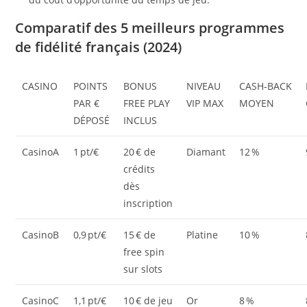
Comparatif des 5 meilleurs programmes
de fidélité français (2024)
CASINO
POINTS
BONUS
NIVEAU
CASH‑BACK
PAR €
FREE PLAY
VIP MAX
MOYEN
DÉPOSÉ
INCLUS
CasinoA
1 pt/€
20 € de
Diamant
12 %
crédits
dès
inscription
CasinoB
0,9 pt/€
15 € de
Platine
10 %
free spin
sur slots
CasinoC
1,1 pt/€
10 € de jeu
Or
8 %