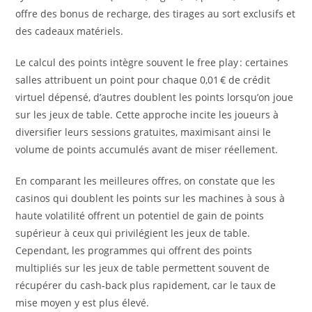
offre des bonus de recharge, des tirages au sort exclusifs et
des cadeaux matériels.
Le calcul des points intègre souvent le free play : certaines
salles attribuent un point pour chaque 0,01 € de crédit
virtuel dépensé, d’autres doublent les points lorsqu’on joue
sur les jeux de table. Cette approche incite les joueurs à
diversifier leurs sessions gratuites, maximisant ainsi le
volume de points accumulés avant de miser réellement.
En comparant les meilleures offres, on constate que les
casinos qui doublent les points sur les machines à sous à
haute volatilité offrent un potentiel de gain de points
supérieur à ceux qui privilégient les jeux de table.
Cependant, les programmes qui offrent des points
multipliés sur les jeux de table permettent souvent de
récupérer du cash‑back plus rapidement, car le taux de
mise moyen y est plus élevé.