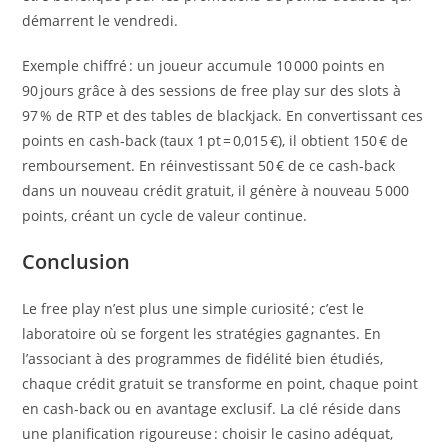
démarrent le vendredi.
Exemple chiffré : un joueur accumule 10 000 points en
90 jours grâce à des sessions de free play sur des slots à
97 % de RTP et des tables de blackjack. En convertissant ces
points en cash‑back (taux 1 pt = 0,015 €), il obtient 150 € de
remboursement. En réinvestissant 50 € de ce cash‑back
dans un nouveau crédit gratuit, il génère à nouveau 5 000
points, créant un cycle de valeur continue.
Conclusion
Le free play n’est plus une simple curiosité ; c’est le
laboratoire où se forgent les stratégies gagnantes. En
l’associant à des programmes de fidélité bien étudiés,
chaque crédit gratuit se transforme en point, chaque point
en cash‑back ou en avantage exclusif. La clé réside dans
une planification rigoureuse : choisir le casino adéquat,