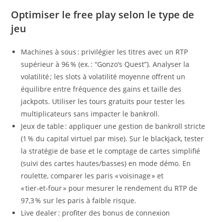
Optimiser le free play selon le type de
jeu
Machines à sous : privilégier les titres avec un RTP
supérieur à 96 % (ex. : “Gonzo’s Quest”). Analyser la
volatilité ; les slots à volatilité moyenne offrent un
équilibre entre fréquence des gains et taille des
jackpots. Utiliser les tours gratuits pour tester les
multiplicateurs sans impacter le bankroll.
Jeux de table : appliquer une gestion de bankroll stricte
(1 % du capital virtuel par mise). Sur le blackjack, tester
la stratégie de base et le comptage de cartes simplifié
(suivi des cartes hautes/basses) en mode démo. En
roulette, comparer les paris « voisinage » et
« tier‑et‑four » pour mesurer le rendement du RTP de
97,3 % sur les paris à faible risque.
Live dealer : profiter des bonus de connexion