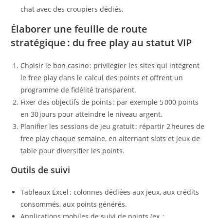
chat avec des croupiers dédiés.
Élaborer une feuille de route
stratégique : du free play au statut VIP
Choisir le bon casino : privilégier les sites qui intègrent
le free play dans le calcul des points et offrent un
programme de fidélité transparent.
Fixer des objectifs de points : par exemple 5 000 points
en 30 jours pour atteindre le niveau argent.
Planifier les sessions de jeu gratuit : répartir 2 heures de
free play chaque semaine, en alternant slots et jeux de
table pour diversifier les points.
Outils de suivi
Tableaux Excel : colonnes dédiées aux jeux, aux crédits
consommés, aux points générés.
Applications mobiles de suivi de points (ex. :