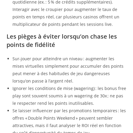
quotidienne (ex. : 5 % de crédits supplémentaires).
Interagir avec le croupier pour augmenter le taux de
points en temps réel, car plusieurs casinos offrent un
multiplicateur de points pendant les sessions live.
Les pièges à éviter lorsqu’on chase les
points de fidélité
Sur‑jouer pour atteindre un niveau : augmenter les
mises virtuelles simplement pour accumuler des points
peut mener à des habitudes de jeu dangereuses
lorsqu’on passe à l’argent réel.
Ignorer les conditions de mise (wagering) : les bonus free
play sont souvent soumis à un wagering de 30x ; ne pas
le respecter rend les points inutilisables.
Se laisser influencer par les promotions temporaires : les
offres « Double Points Weekend » peuvent sembler
attractives, mais il faut analyser le ROI réel en fonction
du coût d’opportunité du temps de jeu.