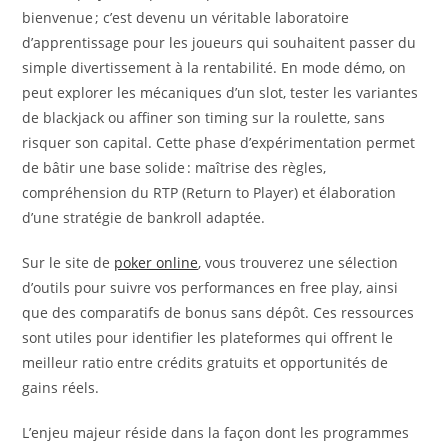
bienvenue ; c’est devenu un véritable laboratoire
d’apprentissage pour les joueurs qui souhaitent passer du
simple divertissement à la rentabilité. En mode démo, on
peut explorer les mécaniques d’un slot, tester les variantes
de blackjack ou affiner son timing sur la roulette, sans
risquer son capital. Cette phase d’expérimentation permet
de bâtir une base solide : maîtrise des règles,
compréhension du RTP (Return to Player) et élaboration
d’une stratégie de bankroll adaptée.
Sur le site de
poker online
, vous trouverez une sélection
d’outils pour suivre vos performances en free play, ainsi
que des comparatifs de bonus sans dépôt. Ces ressources
sont utiles pour identifier les plateformes qui offrent le
meilleur ratio entre crédits gratuits et opportunités de
gains réels.
L’enjeu majeur réside dans la façon dont les programmes