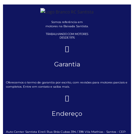
Somos referência em
motores na Baixada Santista.
TRABALHANDO COM MOTORES
DESDE 1976
Garantia
Oferecemos o termo de garantia por escrito, com revisões para motores parciais e
completos. Entre em contato e saiba mais.
Endereço
Auto Center Santista Eireli Rua Brás Cubas 394 / 398 Vila Mathias - Santos - CEP: