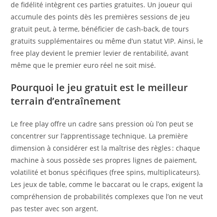
de fidélité intègrent ces parties gratuites. Un joueur qui
accumule des points dès les premières sessions de jeu
gratuit peut, à terme, bénéficier de cash‑back, de tours
gratuits supplémentaires ou même d’un statut VIP. Ainsi, le
free play devient le premier levier de rentabilité, avant
même que le premier euro réel ne soit misé.
Pourquoi le jeu gratuit est le meilleur
terrain d’entraînement
Le free play offre un cadre sans pression où l’on peut se
concentrer sur l’apprentissage technique. La première
dimension à considérer est la maîtrise des règles : chaque
machine à sous possède ses propres lignes de paiement,
volatilité et bonus spécifiques (free spins, multiplicateurs).
Les jeux de table, comme le baccarat ou le craps, exigent la
compréhension de probabilités complexes que l’on ne veut
pas tester avec son argent.