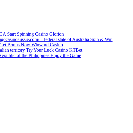
 CA Start Spinning Casino Glorion
casinoaussie.com/ _ federal state of Australia Spin & Win
a Get Bonus Now Winward Casino
alian territory Try Your Luck Casino KTBet
epublic of the Philippines Enjoy the Game