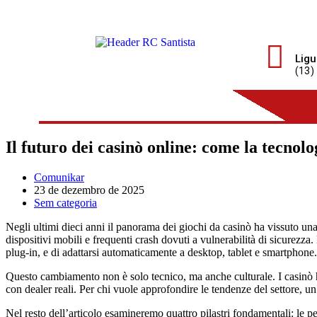
Ligu
(13)
Il futuro dei casinò online: come la tecnol
Comunikar
23 de dezembro de 2025
Sem categoria
Negli ultimi dieci anni il panorama dei giochi da casinò ha vissuto un
dispositivi mobili e frequenti crash dovuti a vulnerabilità di sicurez
plug‑in, e di adattarsi automaticamente a desktop, tablet e smartphone.
Questo cambiamento non è solo tecnico, ma anche culturale. I casinò han
con dealer reali. Per chi vuole approfondire le tendenze del settore, u
Nel resto dell’articolo esamineremo quattro pilastri fondamentali: le p