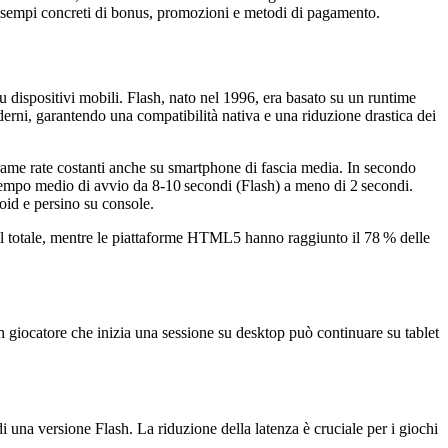
o esempi concreti di bonus, promozioni e metodi di pagamento.
 dispositivi mobili. Flash, nato nel 1996, era basato su un runtime
erni, garantendo una compatibilità nativa e una riduzione drastica dei
frame rate costanti anche su smartphone di fascia media. In secondo
 tempo medio di avvio da 8‑10 secondi (Flash) a meno di 2 secondi.
roid e persino su console.
el totale, mentre le piattaforme HTML5 hanno raggiunto il 78 % delle
 giocatore che inizia una sessione su desktop può continuare su tablet
una versione Flash. La riduzione della latenza è cruciale per i giochi