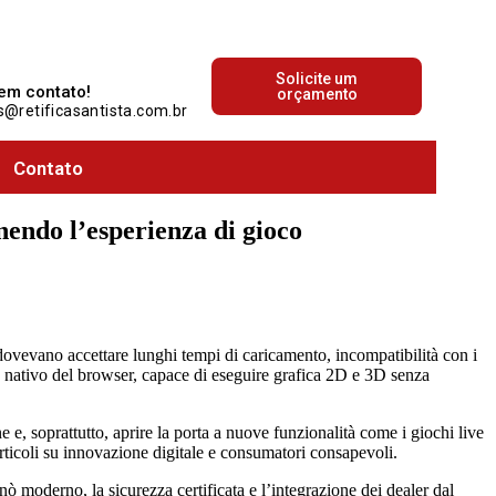
que acontece no mundo automotivo!
Solicite um
 em contato!
orçamento
@retificasantista.com.br
Contato
nendo l’esperienza di gioco
dovevano accettare lunghi tempi di caricamento, incompatibilità con i
io nativo del browser, capace di eseguire grafica 2D e 3D senza
e, soprattutto, aprire la porta a nuove funzionalità come i giochi live
articoli su innovazione digitale e consumatori consapevoli.
ò moderno, la sicurezza certificata e l’integrazione dei dealer dal