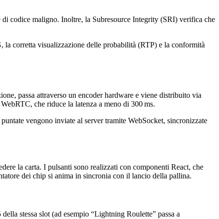
 di codice maligno. Inoltre, la Subresource Integrity (SRI) verifica che
corretta visualizzazione delle probabilità (RTP) e la conformità
ione, passa attraverso un encoder hardware e viene distribuito via
 a WebRTC, che riduce la latenza a meno di 300 ms.
, le puntate vengono inviate al server tramite WebSocket, sincronizzate
hiedere la carta. I pulsanti sono realizzati con componenti React, che
tore dei chip si anima in sincronia con il lancio della pallina.
5 della stessa slot (ad esempio “Lightning Roulette” passa a