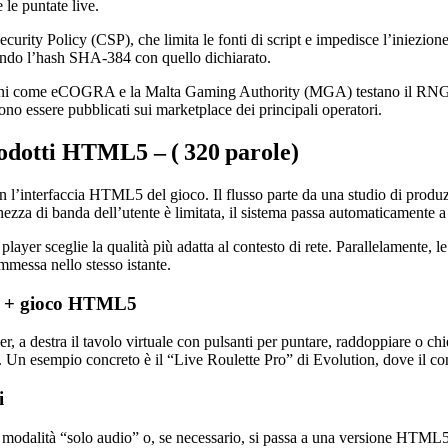
 le puntate live.
curity Policy (CSP), che limita le fonti di script e impedisce l’iniezione
ontando l’hash SHA‑384 con quello dichiarato.
i come eCOGRA e la Malta Gaming Authority (MGA) testano il RNG, la 
ono essere pubblicati sui marketplace dei principali operatori.
prodotti HTML5 – ( 320 parole)
n l’interfaccia HTML5 del gioco. Il flusso parte da una studio di produz
zza di banda dell’utente è limitata, il sistema passa automaticamente
l player sceglie la qualità più adatta al contesto di rete. Parallelamente
mmessa nello stesso istante.
ive + gioco HTML5
aler, a destra il tavolo virtuale con pulsanti per puntare, raddoppiare o c
Un esempio concreto è il “Live Roulette Pro” di Evolution, dove il conta
i
 una modalità “solo audio” o, se necessario, si passa a una versione HTML