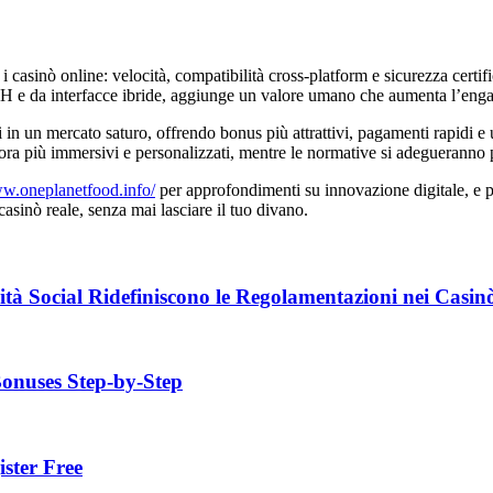
 casinò online: velocità, compatibilità cross‑platform e sicurezza certifi
 e da interfacce ibride, aggiunge un valore umano che aumenta l’engage
 in un mercato saturo, offrendo bonus più attrattivi, pagamenti rapidi e 
ncora più immersivi e personalizzati, mentre le normative si adegueranno p
ww.oneplanetfood.info/
per approfondimenti su innovazione digitale, e 
casinò reale, senza mai lasciare il tuo divano.
à Social Ridefiniscono le Regolamentazioni nei Casin
onuses Step-by-Step
ster Free