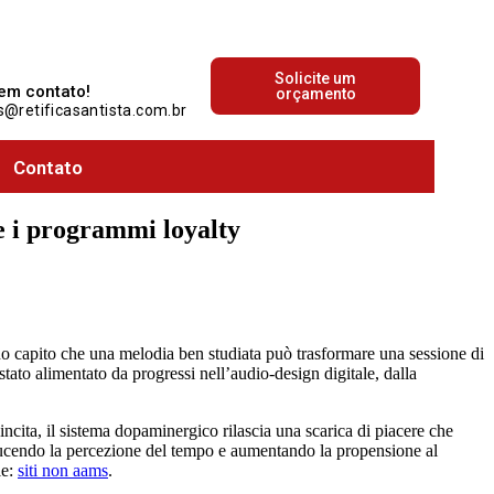
que acontece no mundo automotivo!
Solicite um
 em contato!
orçamento
@retificasantista.com.br
Contato
 e i programmi loyalty
no capito che una melodia ben studiata può trasformare una sessione di
ato alimentato da progressi nell’audio‑design digitale, dalla
ncita, il sistema dopaminergico rilascia una scarica di piacere che
riducendo la percezione del tempo e aumentando la propensione al
le:
siti non aams
.