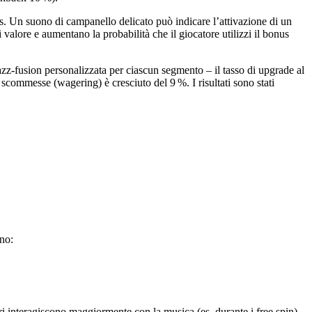
nus. Un suono di campanello delicato può indicare l’attivazione di un
 valore e aumentano la probabilità che il giocatore utilizzi il bonus
z‑fusion personalizzata per ciascun segmento – il tasso di upgrade al
 scommesse (wagering) è cresciuto del 9 %. I risultati sono stati
ono:
ri interagiscono maggiormente con la musica (es. durante i free spin).