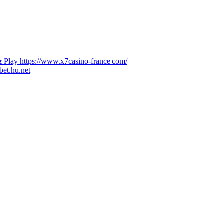
 & Play https://www.x7casino-france.com/
et.hu.net