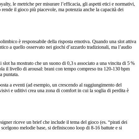
alty, le metriche per misurare l’efficacia, gli aspetti etici e normativi,
lo rende il gioco più piacevole, ma potenzia anche la capacità dei
esolimbico è responsabile della risposta emotiva. Quando una slot attiva
ico a quello osservato nei giochi d’azzardo tradizionali, ma l’audio
 slot ha mostrato che un suono di 0,3 s associato a una vincita di 5 %
ola il livello di arousal: brani con tempo compreso tra 120‑130 bpm
la puntata.
isposta a eventi (ad esempio, un crescendo al raggiungimento del
isivi e uditivi crea una zona di comfort in cui la soglia di perdita è
igner riceve un brief che include il tema del gioco (es. “pirati dei
i scelgono melodie base, si definiscono loop di 8‑16 battute e si