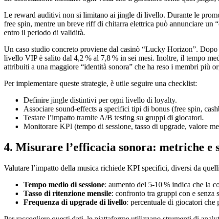
Le reward auditivi non si limitano ai jingle di livello. Durante le pro
free spin, mentre un breve riff di chitarra elettrica può annunciare un 
entro il periodo di validità.
Un caso studio concreto proviene dal casinò “Lucky Horizon”. Dopo ave
livello VIP è salito dal 4,2 % al 7,8 % in sei mesi. Inoltre, il tempo m
attribuiti a una maggiore “identità sonora” che ha reso i membri più or
Per implementare queste strategie, è utile seguire una checklist:
Definire jingle distintivi per ogni livello di loyalty.
Associare sound‑effects a specifici tipi di bonus (free spin, cash
Testare l’impatto tramite A/B testing su gruppi di giocatori.
Monitorare KPI (tempo di sessione, tasso di upgrade, valore m
4. Misurare l’efficacia sonora: metriche e 
Valutare l’impatto della musica richiede KPI specifici, diversi da quelli
Tempo medio di sessione
: aumento del 5‑10 % indica che la c
Tasso di ritenzione mensile
: confronto tra gruppi con e senza 
Frequenza di upgrade di livello
: percentuale di giocatori che 
Per raccogliere questi dati, le piattaforme utilizzano strumenti di ana