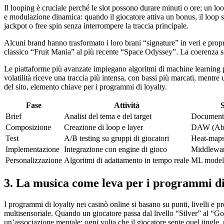
Il looping è cruciale perché le slot possono durare minuti o ore; un l
e modulazione dinamica: quando il giocatore attiva un bonus, il loop si
jackpot o free spin senza interrompere la traccia principale.
Alcuni brand hanno trasformato i loro brani “signature” in veri e propr
classico “Fruit Mania” al più recente “Space Odyssey”. La coerenza sonor
Le piattaforme più avanzate impiegano algoritmi di machine learning p
volatilità riceve una traccia più intensa, con bassi più marcati, ment
del sito, elemento chiave per i programmi di loyalty.
Fase
Attività
Brief
Analisi del tema e del target
Documenti
Composizione
Creazione di loop e layer
DAW (Abl
Test
A/B testing su gruppi di giocatori
Heat‑maps
Implementazione
Integrazione con engine di gioco
Middlewa
Personalizzazione
Algoritmi di adattamento in tempo reale
ML model
3. La musica come leva per i programmi di 
I programmi di loyalty nei casinò online si basano su punti, livelli e 
multisensoriale. Quando un giocatore passa dal livello “Silver” al “Gol
un’associazione mentale: ogni volta che il giocatore sente quel jingle