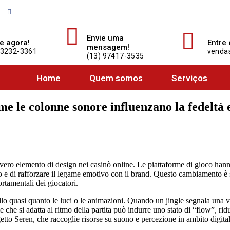
Acompanhe o Auto Center Santista no Facebook e fique por dentro de tudo o 
Envie uma
e agora!
Entre
mensagem!
 3232-3361
vendas
(13) 97417-3535
Home
Quem somos
Serviços
ome le colonne sonore influenzano la fedeltà
 vero elemento di design nei casinò online. Le piattaforme di gioco han
 e di rafforzare il legame emotivo con il brand. Questo cambiamento è st
ortamentali dei giocatori.
lo quasi quanto le luci o le animazioni. Quando un jingle segnala una vi
le che si adatta al ritmo della partita può indurre uno stato di “flow”, 
getto Seren, che raccoglie risorse su suono e percezione in ambito digita