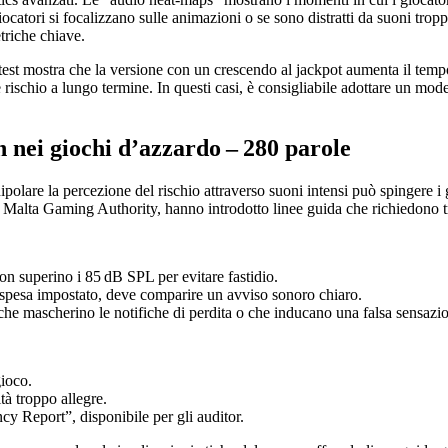
i giocatori si focalizzano sulle animazioni o se sono distratti da suoni tro
triche chiave.
l test mostra che la versione con un crescendo al jackpot aumenta il temp
e rischio a lungo termine. In questi casi, è consigliabile adottare un mo
gn nei giochi d’azzardo – 280 parole
ipolare la percezione del rischio attraverso suoni intensi può spingere 
lta Gaming Authority, hanno introdotto linee guida che richiedono tras
non superino i 85 dB SPL per evitare fastidio.
i spesa impostato, deve comparire un avviso sonoro chiaro.
 che mascherino le notifiche di perdita o che inducano una falsa sensazio
ioco.
ità troppo allegre.
y Report”, disponibile per gli auditor.