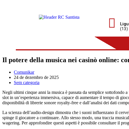
Ligu
(13)
Il potere della musica nei casinò online: c
Comunikar
24 de dezembro de 2025
Sem categoria
Negli ultimi cinque anni la musica è passata da semplice sottofondo a
slot in un’esperienza immersiva, capace di aumentare il tempo di gioco
disponibilità di librerie sonore royalty‑free e dall’analisi dei dati comp
La scienza dell’audio‑design dimostra che i suoni influenzano il cervel
spinge il giocatore a continuare. Allo stesso modo, una traccia musica
wagering. Per approfondire questi aspetti è possibile consultare il pro