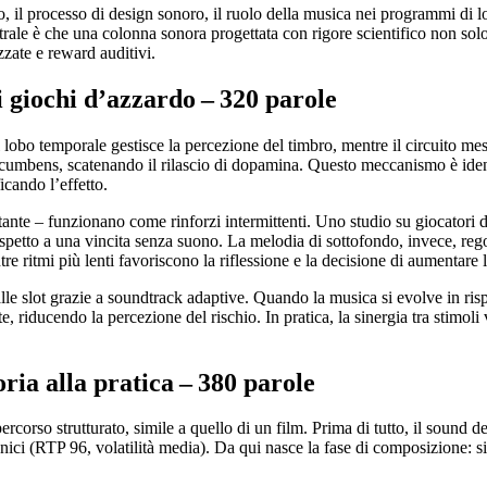
io, il processo di design sonoro, il ruolo della musica nei programmi di loy
 centrale è che una colonna sonora progettata con rigore scientifico non so
izzate e reward auditivi.
i giochi d’azzardo – 320 parole
il lobo temporale gestisce la percezione del timbro, mentre il circuito m
ccumbens, scatenando il rilascio di dopamina. Questo meccanismo è ident
icando l’effetto.
ante – funzionano come rinforzi intermittenti. Uno studio su giocatori di
spetto a una vincita senza suono. La melodia di sottofondo, invece, reg
re ritmi più lenti favoriscono la riflessione e la decisione di aumentare 
 alle slot grazie a soundtrack adaptive. Quando la musica si evolve in r
, riducendo la percezione del rischio. In pratica, la sinergia tra stimoli v
oria alla pratica – 380 parole
rso strutturato, simile a quello di un film. Prima di tutto, il sound des
cnici (RTP 96, volatilità media). Da qui nasce la fase di composizione: s