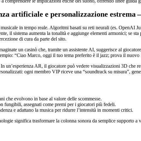
o a comprendere le implicazioni etiche del suono, offrendo linee guida ge
enza artificiale e personalizzazione estrema 
ne musicale in tempo reale. Algoritmi basati su reti neurali (es. OpenA
te, il sistema aumenta la tonalità e aggiunge elementi armonici; se sta
rcezione di cura da parte del sito.
maginate un casinò che, tramite un assistente AI, suggerisce al giocator
empio: “Ciao Marco, oggi il tuo tema preferito è il jazz; prova il nuovo 
 In un’esperienza AR, il giocatore può vedere visualizzazioni 3D che r
ersonalizzati: ogni membro VIP riceve una “soundtrack su misura”, gener
rani che evolvono in base al valore delle scommesse.
on fungibili, assegnati come premi per i giocatori più fedeli.
denza e adattano la musica per ridurre l’intensità in momenti critici.
cnologie significa trasformare la colonna sonora da semplice supporto a v