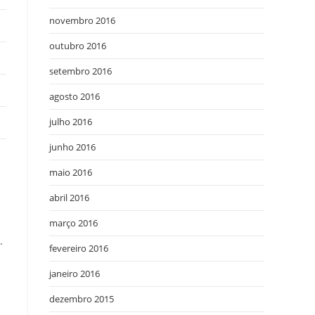
novembro 2016
outubro 2016
setembro 2016
agosto 2016
julho 2016
junho 2016
maio 2016
abril 2016
março 2016
.
fevereiro 2016
janeiro 2016
dezembro 2015