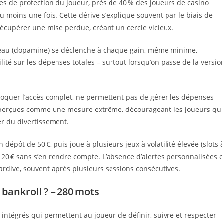
s de protection du joueur, près de 40 % des joueurs de casino
 moins une fois. Cette dérive s’explique souvent par le biais de
r récupérer une mise perdue, créant un cercle vicieux.
eau (dopamine) se déclenche à chaque gain, même minime,
ité sur les dépenses totales – surtout lorsqu’on passe de la versio
bloquer l’accès complet, ne permettent pas de gérer les dépenses
 perçues comme une mesure extrême, décourageant les joueurs qu
r du divertissement.
épôt de 50 €, puis joue à plusieurs jeux à volatilité élevée (slots 
120 € sans s’en rendre compte. L’absence d’alertes personnalisées 
ardive, souvent après plusieurs sessions consécutives.
bankroll ? – 280 mots
 intégrés qui permettent au joueur de définir, suivre et respecter