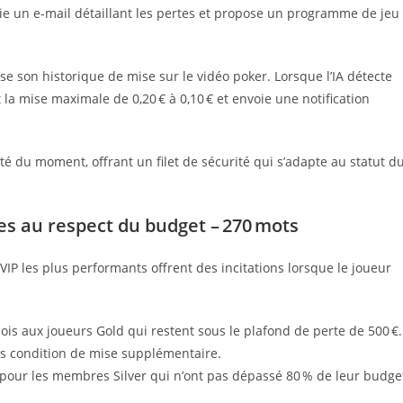
e un e‑mail détaillant les pertes et propose un programme de jeu
se son historique de mise sur le vidéo poker. Lorsque l’IA détecte
la mise maximale de 0,20 € à 0,10 € et envoie une notification
é du moment, offrant un filet de sécurité qui s’adapte au statut d
ées au respect du budget – 270 mots
P les plus performants offrent des incitations lorsque le joueur
mois aux joueurs Gold qui restent sous le plafond de perte de 500 €.
ans condition de mise supplémentaire.
» pour les membres Silver qui n’ont pas dépassé 80 % de leur budge