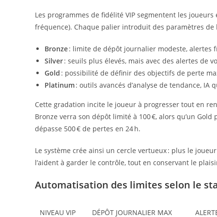
Les programmes de fidélité VIP segmentent les joueurs 
fréquence). Chaque palier introduit des paramètres de bu
Bronze
: limite de dépôt journalier modeste, alertes 
Silver
: seuils plus élevés, mais avec des alertes de vol
Gold
: possibilité de définir des objectifs de perte m
Platinum
: outils avancés d’analyse de tendance, IA
Cette gradation incite le joueur à progresser tout en r
Bronze verra son dépôt limité à 100 €, alors qu’un Gold p
dépasse 500 € de pertes en 24 h.
Le système crée ainsi un cercle vertueux : plus le joueur
l’aident à garder le contrôle, tout en conservant le plaisi
Automatisation des limites selon le sta
NIVEAU VIP
DÉPÔT JOURNALIER MAX
ALERTE