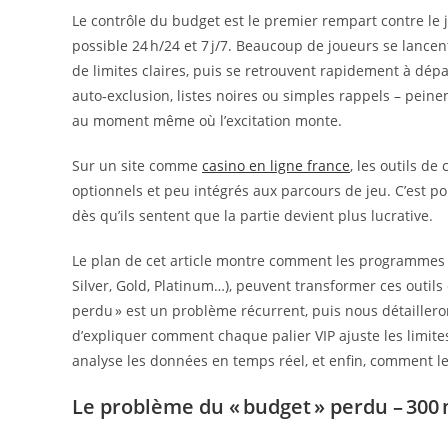
Le contrôle du budget est le premier rempart contre le je
possible 24 h/24 et 7 j/7. Beaucoup de joueurs se lance
de limites claires, puis se retrouvent rapidement à dépas
auto‑exclusion, listes noires ou simples rappels – peine
au moment même où l’excitation monte.
Sur un site comme
casino en ligne france
, les outils de
optionnels et peu intégrés aux parcours de jeu. C’est po
dès qu’ils sentent que la partie devient plus lucrative.
Le plan de cet article montre comment les programmes de
Silver, Gold, Platinum…), peuvent transformer ces outil
perdu » est un problème récurrent, puis nous détailler
d’expliquer comment chaque palier VIP ajuste les limites
analyse les données en temps réel, et enfin, comment l
Le problème du « budget » perdu – 300