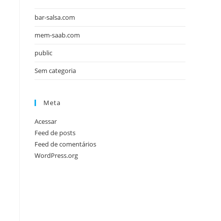
bar-salsa.com
mem-saab.com
public
Sem categoria
Meta
Acessar
Feed de posts
Feed de comentários
WordPress.org