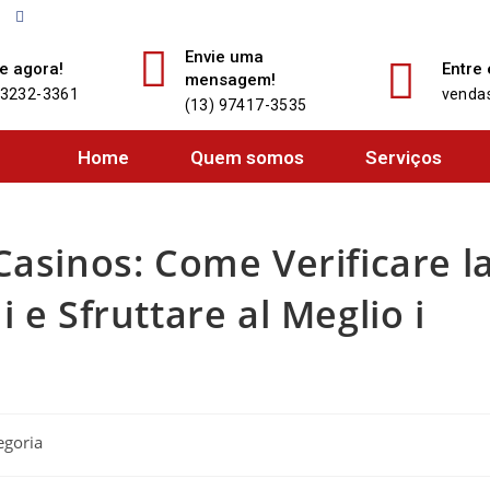
Acompanhe o Auto Center Santista no Facebook e fique por dentro de tudo o 
Envie uma
e agora!
Entre
mensagem!
 3232-3361
vendas
(13) 97417-3535
Home
Quem somos
Serviços
Casinos: Come Verificare l
 e Sfruttare al Meglio i
egoria