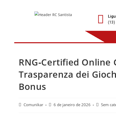
Ligu
(13)
RNG‑Certified Online 
Trasparenza dei Giochi
Bonus
Comunikar
6 de janeiro de 2026
Sem cat