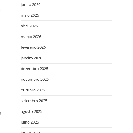
junho 2026
k
maio 2026
abril 2026
março 2026
fevereiro 2026
janeiro 2026
dezembro 2025
novembro 2025
outubro 2025
setembro 2025
agosto 2025
a
a
julho 2025
junho 2025