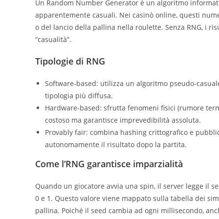
Un Random Number Generator è un algoritmo informati
apparentemente casuali. Nei casinò online, questi numeri
o del lancio della pallina nella roulette. Senza RNG, i ri
“casualità”.
Tipologie di RNG
Software‑based: utilizza un algoritmo pseudo‑casuale
tipologia più diffusa.
Hardware‑based: sfrutta fenomeni fisici (rumore term
costoso ma garantisce imprevedibilità assoluta.
Provably fair: combina hashing crittografico e pubbli
autonomamente il risultato dopo la partita.
Come l’RNG garantisce imparzialità
Quando un giocatore avvia una spin, il server legge il s
0 e 1. Questo valore viene mappato sulla tabella dei simbo
pallina. Poiché il seed cambia ad ogni millisecondo, a