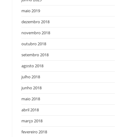
maio 2019
dezembro 2018
novembro 2018
outubro 2018
setembro 2018
agosto 2018
l
julho 2018
junho 2018
maio 2018
abril 2018
março 2018
fevereiro 2018