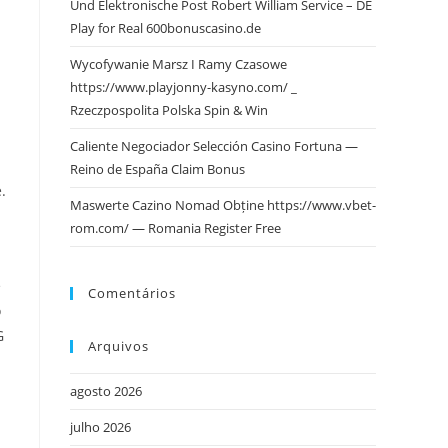
Und Elektronische Post Robert William Service – DE
Play for Real 600bonuscasino.de
Wycofywanie Marsz I Ramy Czasowe
https://www.playjonny-kasyno.com/ _
Rzeczpospolita Polska Spin & Win
Caliente Negociador Selección Casino Fortuna —
Reino de España Claim Bonus
.
Maswerte Cazino Nomad Obține https://www.vbet-
rom.com/ — Romania Register Free
e
Comentários
o
G
Arquivos
agosto 2026
julho 2026