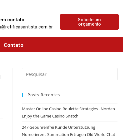
que acontece no mundo automotivo!
 em contato!
Solicite um
orçamento
@retificasantista.com.br
Contato
a
Posts Recentes
Master Online Casino Roulette Strategies · Norden
Enjoy the Game Casino Snatch
247 Gebührenfrei Kunde Unterstützung
Numerieren , Summation Ertragen Old World Chat