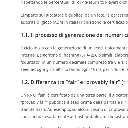
rispettando le percentuali di RTP (Return to Player) dich
L’impatto sul giocatore è duplice: da un lato, la percezion
autorità di gioco (ADM in Italia) richiedono la certifica
1.1. Il processo di generazione dei numeri ca
Il ciclo inizia con la generazione di un seed, tipicamente 
interno. L’algoritmo di hashing (SHA‑256 o simili) elabo
“squittato” in un numero decimale compreso tra 0 e 1, ch
seed ad ogni giro, altri lo fanno ogni 10 ms per ridurre la
1.2. Differenza tra “fair” e “provably fair” (≈
Un RNG “fair” è certificato da una terza parte; il giocator
“provably fair” pubblica il seed prima della partita e il r
tramite hash. Ad esempio, su alcuni casinò di criptovaluta
corrisponde esattamente all’hash pubblicato, dimostran