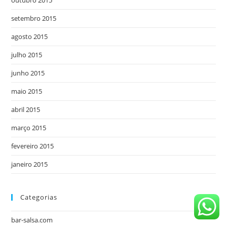
outubro 2015
setembro 2015
agosto 2015
julho 2015
junho 2015
maio 2015
abril 2015
março 2015
fevereiro 2015
janeiro 2015
Categorias
bar-salsa.com