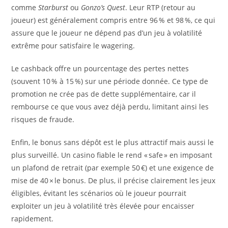
comme
Starburst
ou
Gonzo’s Quest
. Leur RTP (retour au
joueur) est généralement compris entre 96 % et 98 %, ce qui
assure que le joueur ne dépend pas d’un jeu à volatilité
extrême pour satisfaire le wagering.
Le cashback offre un pourcentage des pertes nettes
(souvent 10 % à 15 %) sur une période donnée. Ce type de
promotion ne crée pas de dette supplémentaire, car il
rembourse ce que vous avez déjà perdu, limitant ainsi les
risques de fraude.
Enfin, le bonus sans dépôt est le plus attractif mais aussi le
plus surveillé. Un casino fiable le rend « safe » en imposant
un plafond de retrait (par exemple 50 €) et une exigence de
mise de 40 × le bonus. De plus, il précise clairement les jeux
éligibles, évitant les scénarios où le joueur pourrait
exploiter un jeu à volatilité très élevée pour encaisser
rapidement.