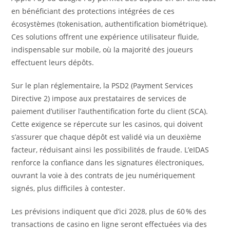
en bénéficiant des protections intégrées de ces
écosystèmes (tokenisation, authentification biométrique).
Ces solutions offrent une expérience utilisateur fluide,
indispensable sur mobile, où la majorité des joueurs
effectuent leurs dépôts.
Sur le plan réglementaire, la PSD2 (Payment Services
Directive 2) impose aux prestataires de services de
paiement d’utiliser l’authentification forte du client (SCA).
Cette exigence se répercute sur les casinos, qui doivent
s’assurer que chaque dépôt est validé via un deuxième
facteur, réduisant ainsi les possibilités de fraude. L’eIDAS
renforce la confiance dans les signatures électroniques,
ouvrant la voie à des contrats de jeu numériquement
signés, plus difficiles à contester.
Les prévisions indiquent que d’ici 2028, plus de 60 % des
transactions de casino en ligne seront effectuées via des