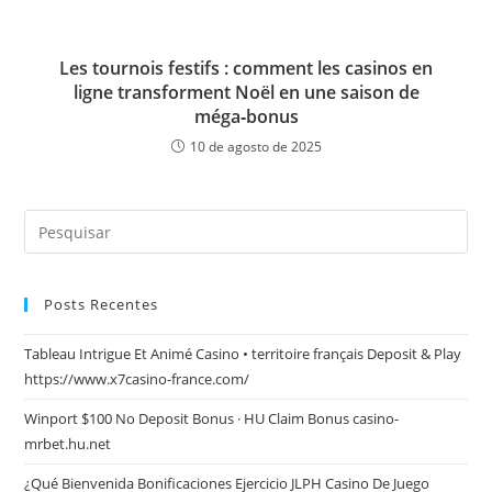
Les tournois festifs : comment les casinos en
ligne transforment Noël en une saison de
méga‑bonus
10 de agosto de 2025
Posts Recentes
Tableau Intrigue Et Animé Casino • territoire français Deposit & Play
https://www.x7casino-france.com/
Winport $100 No Deposit Bonus · HU Claim Bonus casino-
mrbet.hu.net
¿Qué Bienvenida Bonificaciones Ejercicio JLPH Casino De Juego