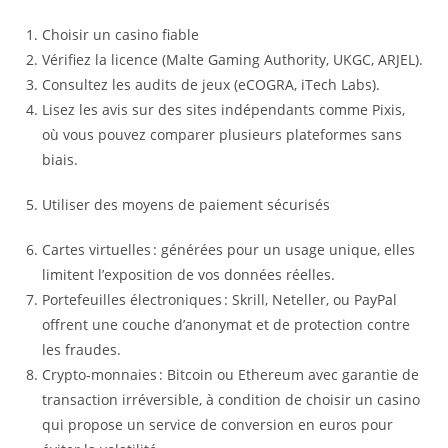
Choisir un casino fiable
Vérifiez la licence (Malte Gaming Authority, UKGC, ARJEL).
Consultez les audits de jeux (eCOGRA, iTech Labs).
Lisez les avis sur des sites indépendants comme Pixis,
où vous pouvez comparer plusieurs plateformes sans
biais.
Utiliser des moyens de paiement sécurisés
Cartes virtuelles : générées pour un usage unique, elles
limitent l’exposition de vos données réelles.
Portefeuilles électroniques : Skrill, Neteller, ou PayPal
offrent une couche d’anonymat et de protection contre
les fraudes.
Crypto‑monnaies : Bitcoin ou Ethereum avec garantie de
transaction irréversible, à condition de choisir un casino
qui propose un service de conversion en euros pour