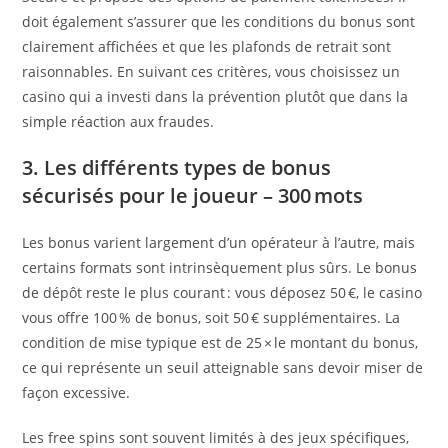
doit également s’assurer que les conditions du bonus sont
clairement affichées et que les plafonds de retrait sont
raisonnables. En suivant ces critères, vous choisissez un
casino qui a investi dans la prévention plutôt que dans la
simple réaction aux fraudes.
3. Les différents types de bonus
sécurisés pour le joueur – 300 mots
Les bonus varient largement d’un opérateur à l’autre, mais
certains formats sont intrinsèquement plus sûrs. Le bonus
de dépôt reste le plus courant : vous déposez 50 €, le casino
vous offre 100 % de bonus, soit 50 € supplémentaires. La
condition de mise typique est de 25 × le montant du bonus,
ce qui représente un seuil atteignable sans devoir miser de
façon excessive.
Les free spins sont souvent limités à des jeux spécifiques,