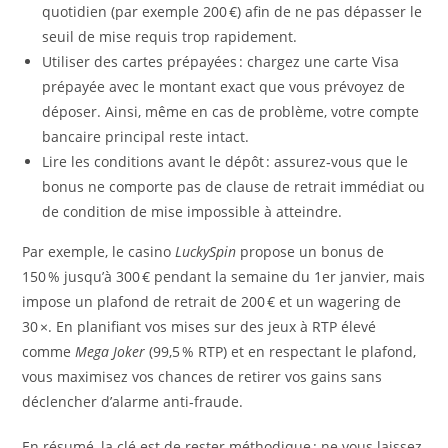
quotidien (par exemple 200 €) afin de ne pas dépasser le
seuil de mise requis trop rapidement.
Utiliser des cartes prépayées : chargez une carte Visa
prépayée avec le montant exact que vous prévoyez de
déposer. Ainsi, même en cas de problème, votre compte
bancaire principal reste intact.
Lire les conditions avant le dépôt : assurez‑vous que le
bonus ne comporte pas de clause de retrait immédiat ou
de condition de mise impossible à atteindre.
Par exemple, le casino
LuckySpin
propose un bonus de
150 % jusqu’à 300 € pendant la semaine du 1er janvier, mais
impose un plafond de retrait de 200 € et un wagering de
30 ×. En planifiant vos mises sur des jeux à RTP élevé
comme
Mega Joker
(99,5 % RTP) et en respectant le plafond,
vous maximisez vos chances de retirer vos gains sans
déclencher d’alarme anti‑fraude.
En résumé, la clé est de rester méthodique : ne vous laissez