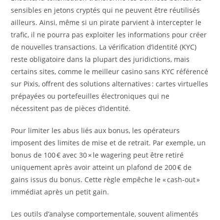
sensibles en jetons cryptés qui ne peuvent être réutilisés
ailleurs. Ainsi, même si un pirate parvient à intercepter le
trafic, il ne pourra pas exploiter les informations pour créer
de nouvelles transactions. La vérification d’identité (KYC)
reste obligatoire dans la plupart des juridictions, mais
certains sites, comme le meilleur casino sans KYC référencé
sur Pixis, offrent des solutions alternatives : cartes virtuelles
prépayées ou portefeuilles électroniques qui ne
nécessitent pas de pièces d’identité.
Pour limiter les abus liés aux bonus, les opérateurs
imposent des limites de mise et de retrait. Par exemple, un
bonus de 100 € avec 30 × le wagering peut être retiré
uniquement après avoir atteint un plafond de 200 € de
gains issus du bonus. Cette règle empêche le « cash‑out »
immédiat après un petit gain.
Les outils d’analyse comportementale, souvent alimentés