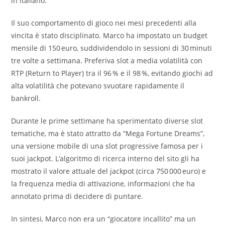
in italiano.
Il suo comportamento di gioco nei mesi precedenti alla
vincita è stato disciplinato. Marco ha impostato un budget
mensile di 150 euro, suddividendolo in sessioni di 30 minuti
tre volte a settimana. Preferiva slot a media volatilità con
RTP (Return to Player) tra il 96 % e il 98 %, evitando giochi ad
alta volatilità che potevano svuotare rapidamente il
bankroll.
Durante le prime settimane ha sperimentato diverse slot
tematiche, ma è stato attratto da “Mega Fortune Dreams”,
una versione mobile di una slot progressive famosa per i
suoi jackpot. L’algoritmo di ricerca interno del sito gli ha
mostrato il valore attuale del jackpot (circa 750 000 euro) e
la frequenza media di attivazione, informazioni che ha
annotato prima di decidere di puntare.
In sintesi, Marco non era un “giocatore incallito” ma un