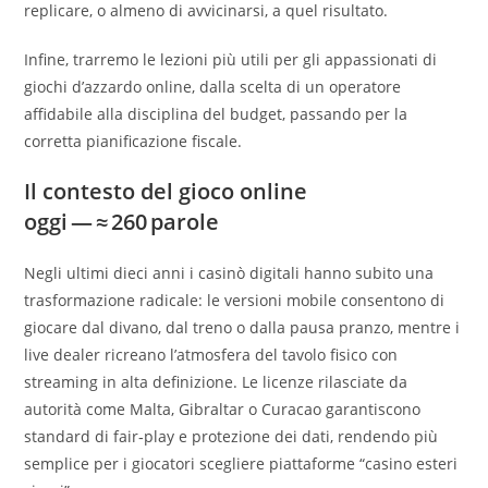
replicare, o almeno di avvicinarsi, a quel risultato.
Infine, trarremo le lezioni più utili per gli appassionati di
giochi d’azzardo online, dalla scelta di un operatore
affidabile alla disciplina del budget, passando per la
corretta pianificazione fiscale.
Il contesto del gioco online
oggi — ≈ 260 parole
Negli ultimi dieci anni i casinò digitali hanno subito una
trasformazione radicale: le versioni mobile consentono di
giocare dal divano, dal treno o dalla pausa pranzo, mentre i
live dealer ricreano l’atmosfera del tavolo fisico con
streaming in alta definizione. Le licenze rilasciate da
autorità come Malta, Gibraltar o Curacao garantiscono
standard di fair‑play e protezione dei dati, rendendo più
semplice per i giocatori scegliere piattaforme “casino esteri