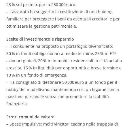
23 % sul premio, pari a 230 000 euro.
– L’avvocato ha suggerito la costituzione di una holding
familiare per proteggere i beni da eventuali creditori e per
ottimizzare la gestione patrimoniale.
Scelte di investimento e risparmio
– Il consulente ha proposto un portafoglio diversificato:
30 % in fondi obbligazionari a medio termine, 25 % in ETF
azionari globali, 20 % in immobili residenziali in città ad alta
crescita, 15 % in liquidità per opportunità a breve termine e
10 % in un fondo di emergenza.
– Ha consigliato di destinare 50 000 euro a un fondo per il
hobby del modellismo, mantenendo così un legame con la
passione personale senza compromettere la stabilità
finanziaria.
Errori comuni da evitare
– Spese impulsive: molti vincitori cadono nella trappola di