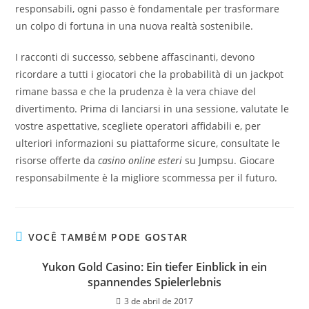
responsabili, ogni passo è fondamentale per trasformare
un colpo di fortuna in una nuova realtà sostenibile.
I racconti di successo, sebbene affascinanti, devono
ricordare a tutti i giocatori che la probabilità di un jackpot
rimane bassa e che la prudenza è la vera chiave del
divertimento. Prima di lanciarsi in una sessione, valutate le
vostre aspettative, scegliete operatori affidabili e, per
ulteriori informazioni su piattaforme sicure, consultate le
risorse offerte da
casino online esteri
su Jumpsu. Giocare
responsabilmente è la migliore scommessa per il futuro.
VOCÊ TAMBÉM PODE GOSTAR
Yukon Gold Casino: Ein tiefer Einblick in ein
spannendes Spielerlebnis
3 de abril de 2017