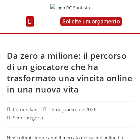
Solicite um orçamento
Da zero a milione: il percorso
di un giocatore che ha
trasformato una vincita online
in una nuova vita
Comunikar
22 de janeiro de 2026
Sem categoria
Negli ultimi cinque anni il mercato dei casinò online ha