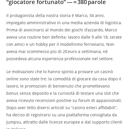
“giocatore fortunato” — ≈ 380 parole
Il protagonista della nostra storia è Marco, 34 anni,
impiegato amministrativo in una media azienda di logistica.
Prima di avvicinarsi al mondo dei giochi d’azzardo, Marco
aveva una routine ben definita: lavoro dalle 9 alle 18, serate
con amici e un hobby per il modellismo ferroviario. Non
aveva mai scommesso più di 20 euro a settimana, né
possedeva alcuna esperienza professionale nel settore.
Le motivazioni che lo hanno spinto a provare un casinò
online sono state tre: la comodità di giocare da casa dopo il
lavoro, le promozioni di benvenuto che promettevano
bonus senza deposito e la curiosità di testare una slot che
aveva ricevuto recensioni positive su forum di appassionati.
Dopo aver letto diversi articoli su “casino esteri affidabili”,
ha deciso di registrarsi su una piattaforma consigliata da
Jumpsu, attratto dalle licenze europee e dal supporto clienti