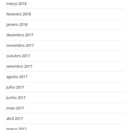
março 2018
fevereiro 2018
janeiro 2018
dezembro 2017
novembro 2017
outubro 2017
setembro 2017
agosto 2017
julho 2017
junho 2017
maio 2017
abril 2017
março 2017