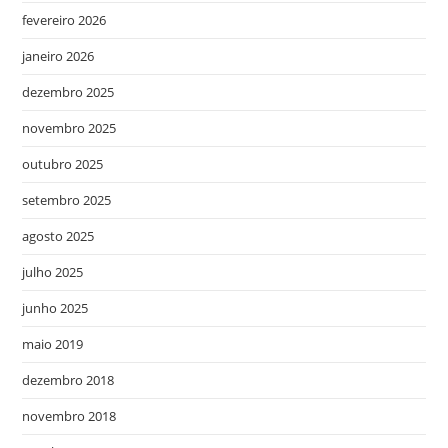
fevereiro 2026
janeiro 2026
dezembro 2025
novembro 2025
outubro 2025
setembro 2025
agosto 2025
julho 2025
junho 2025
maio 2019
dezembro 2018
novembro 2018