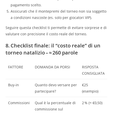
pagamento scelto.
Assicurati che il montepremi del torneo non sia soggetto
a condizioni nascoste (es. solo per giocatori VIP).
Seguire questa checklist ti permette di evitare sorprese e di
valutare con precisione il costo reale del torneo.
8. Checklist finale: il “costo reale” di un
torneo natalizio – ≈ 260 parole
FATTORE
DOMANDA DA PORSI
RISPOSTA
CONSIGLIATA
Buy‑in
Quanto devo versare per
€25
partecipare?
(esempio)
Commissioni
Qual è la percentuale di
2 % (≈ €0,50)
commissione sul