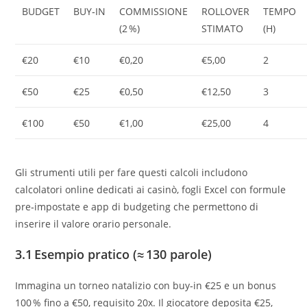
BUDGET
BUY‑IN
COMMISSIONE
ROLLOVER
TEMPO
(2 %)
STIMATO
(H)
€20
€10
€0,20
€5,00
2
€50
€25
€0,50
€12,50
3
€100
€50
€1,00
€25,00
4
Gli strumenti utili per fare questi calcoli includono
calcolatori online dedicati ai casinò, fogli Excel con formule
pre‑impostate e app di budgeting che permettono di
inserire il valore orario personale.
3.1 Esempio pratico (≈ 130 parole)
Immagina un torneo natalizio con buy‑in €25 e un bonus
100 % fino a €50, requisito 20x. Il giocatore deposita €25,