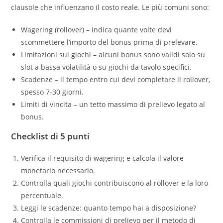
clausole che influenzano il costo reale. Le più comuni sono:
Wagering (rollover) – indica quante volte devi
scommettere l’importo del bonus prima di prelevare.
Limitazioni sui giochi – alcuni bonus sono validi solo su
slot a bassa volatilità o su giochi da tavolo specifici.
Scadenze – il tempo entro cui devi completare il rollover,
spesso 7‑30 giorni.
Limiti di vincita – un tetto massimo di prelievo legato al
bonus.
Checklist di 5 punti
Verifica il requisito di wagering e calcola il valore
monetario necessario.
Controlla quali giochi contribuiscono al rollover e la loro
percentuale.
Leggi le scadenze: quanto tempo hai a disposizione?
Controlla le commissioni di prelievo per il metodo di