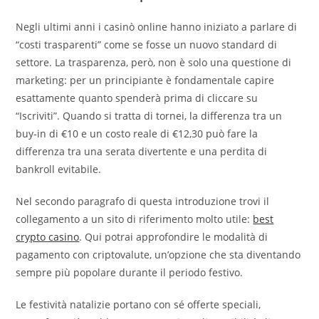
Negli ultimi anni i casinò online hanno iniziato a parlare di
“costi trasparenti” come se fosse un nuovo standard di
settore. La trasparenza, però, non è solo una questione di
marketing: per un principiante è fondamentale capire
esattamente quanto spenderà prima di cliccare su
“Iscriviti”. Quando si tratta di tornei, la differenza tra un
buy‑in di €10 e un costo reale di €12,30 può fare la
differenza tra una serata divertente e una perdita di
bankroll evitabile.
Nel secondo paragrafo di questa introduzione trovi il
collegamento a un sito di riferimento molto utile:
best
crypto casino
. Qui potrai approfondire le modalità di
pagamento con criptovalute, un’opzione che sta diventando
sempre più popolare durante il periodo festivo.
Le festività natalizie portano con sé offerte speciali,