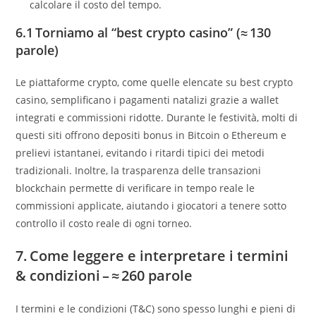
calcolare il costo del tempo.
6.1 Torniamo al “best crypto casino” (≈ 130
parole)
Le piattaforme crypto, come quelle elencate su best crypto
casino, semplificano i pagamenti natalizi grazie a wallet
integrati e commissioni ridotte. Durante le festività, molti di
questi siti offrono depositi bonus in Bitcoin o Ethereum e
prelievi istantanei, evitando i ritardi tipici dei metodi
tradizionali. Inoltre, la trasparenza delle transazioni
blockchain permette di verificare in tempo reale le
commissioni applicate, aiutando i giocatori a tenere sotto
controllo il costo reale di ogni torneo.
7. Come leggere e interpretare i termini
& condizioni – ≈ 260 parole
I termini e le condizioni (T&C) sono spesso lunghi e pieni di