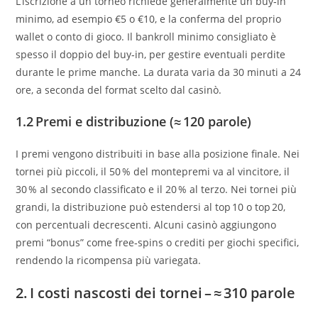
L’iscrizione a un torneo richiede generalmente un buy‑in
minimo, ad esempio €5 o €10, e la conferma del proprio
wallet o conto di gioco. Il bankroll minimo consigliato è
spesso il doppio del buy‑in, per gestire eventuali perdite
durante le prime manche. La durata varia da 30 minuti a 24
ore, a seconda del format scelto dal casinò.
1.2 Premi e distribuzione (≈ 120 parole)
I premi vengono distribuiti in base alla posizione finale. Nei
tornei più piccoli, il 50 % del montepremi va al vincitore, il
30 % al secondo classificato e il 20 % al terzo. Nei tornei più
grandi, la distribuzione può estendersi al top 10 o top 20,
con percentuali decrescenti. Alcuni casinò aggiungono
premi “bonus” come free‑spins o crediti per giochi specifici,
rendendo la ricompensa più variegata.
2. I costi nascosti dei tornei – ≈ 310 parole