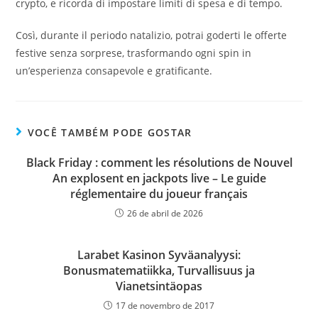
crypto, e ricorda di impostare limiti di spesa e di tempo.
Così, durante il periodo natalizio, potrai goderti le offerte
festive senza sorprese, trasformando ogni spin in
un’esperienza consapevole e gratificante.
VOCÊ TAMBÉM PODE GOSTAR
Black Friday : comment les résolutions de Nouvel
An explosent en jackpots live – Le guide
réglementaire du joueur français
26 de abril de 2026
Larabet Kasinon Syväanalyysi:
Bonusmatematiikka, Turvallisuus ja
Vianetsintäopas
17 de novembro de 2017