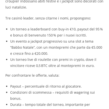
croupier indossano abiti festivi e i jackpot sono decorati con
luci natalizie.
Tre casinò leader, senza citarne i nomi, propongono:
Un torneo a leaderboard con buy‑in €10, payout del 95 %
e bonus di benvenuto 150 % per i nuovi iscritti.
Un evento a jackpot progressivo su una slot a tema
“Babbo Natale”, con un montepremi che parte da €5.000
e cresce fino a €20.000.
Un torneo live di roulette con premi in crypto, dove il
vincitore riceve 0,5 BTC oltre al montepremi in euro.
Per confrontare le offerte, valuta:
Payout – percentuale di ritorno al giocatore.
Condizioni di scommessa – requisiti di wagering sui
bonus.
Durata – tempo totale del torneo, importante per