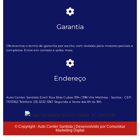
Garantia
Oferecemos o termo de garantia por escrito, com revisões para motores parciais e
completos. Entre em contato e saiba mais.
Endereço
Auto Center Santista Eireli Rua Brás Cubas 394 / 398 Vila Mathias - Santos - CEP:
11013162 Telefone (13) 3232-3361 Segunda a Sexta das 8h às 18h
© Copyright - Auto Center Santista | Desenvolvido por
Comunikar
Marketing Digital