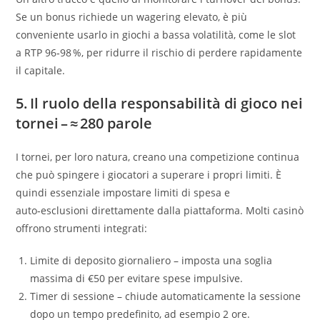
Se un bonus richiede un wagering elevato, è più
conveniente usarlo in giochi a bassa volatilità, come le slot
a RTP 96‑98 %, per ridurre il rischio di perdere rapidamente
il capitale.
5. Il ruolo della responsabilità di gioco nei
tornei – ≈ 280 parole
I tornei, per loro natura, creano una competizione continua
che può spingere i giocatori a superare i propri limiti. È
quindi essenziale impostare limiti di spesa e
auto‑esclusioni direttamente dalla piattaforma. Molti casinò
offrono strumenti integrati:
Limite di deposito giornaliero – imposta una soglia
massima di €50 per evitare spese impulsive.
Timer di sessione – chiude automaticamente la sessione
dopo un tempo predefinito, ad esempio 2 ore.