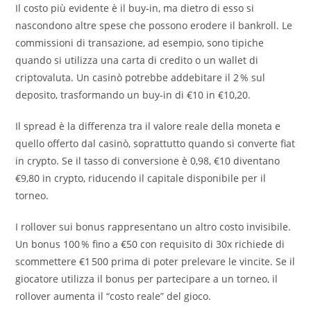
Il costo più evidente è il buy‑in, ma dietro di esso si
nascondono altre spese che possono erodere il bankroll. Le
commissioni di transazione, ad esempio, sono tipiche
quando si utilizza una carta di credito o un wallet di
criptovaluta. Un casinò potrebbe addebitare il 2 % sul
deposito, trasformando un buy‑in di €10 in €10,20.
Il spread è la differenza tra il valore reale della moneta e
quello offerto dal casinò, soprattutto quando si converte fiat
in crypto. Se il tasso di conversione è 0,98, €10 diventano
€9,80 in crypto, riducendo il capitale disponibile per il
torneo.
I rollover sui bonus rappresentano un altro costo invisibile.
Un bonus 100 % fino a €50 con requisito di 30x richiede di
scommettere €1 500 prima di poter prelevare le vincite. Se il
giocatore utilizza il bonus per partecipare a un torneo, il
rollover aumenta il “costo reale” del gioco.